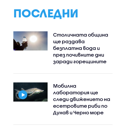
ПОСЛЕДНИ
Столичната община
ще раздава
Instagram
Facebook
безплатна вода и
през почивните дни
заради горещините
Мобилна
лаборатория ще
следи движението на
есетровите риби по
Дунав и Черно море