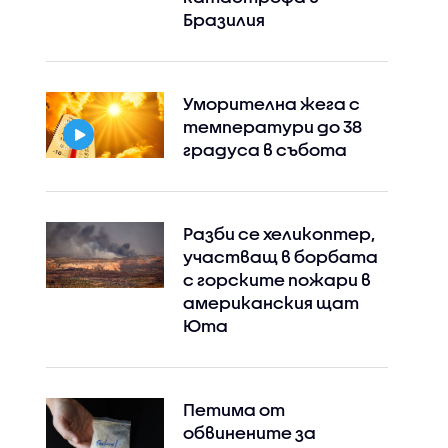
Бразилия
Уморителна жега с
температури до 38
градуса в събота
Разби се хеликоптер,
участващ в борбата
с горските пожари в
американския щат
Юта
Петима от
обвинените за