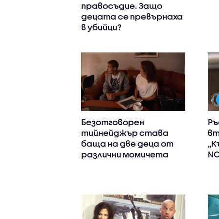
правосъдие. Защо
децата се превърнаха
в убийци?
Безотговорен
Ръ
тийнейджър става
вт
баща на две деца от
„К
различни момичета
N