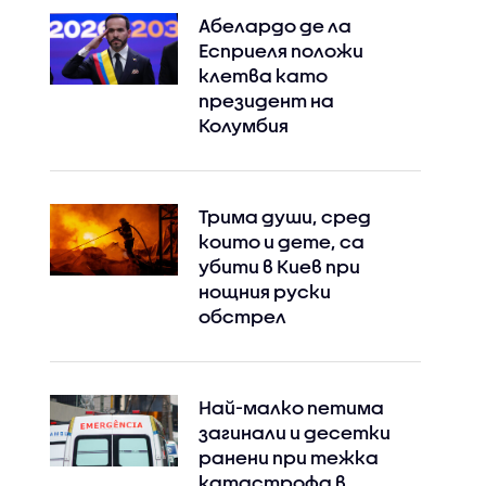
Абелардо де ла
Есприеля положи
клетва като
президент на
Колумбия
Трима души, сред
които и дете, са
убити в Киев при
нощния руски
обстрел
Най-малко петима
загинали и десетки
ранени при тежка
катастрофа в