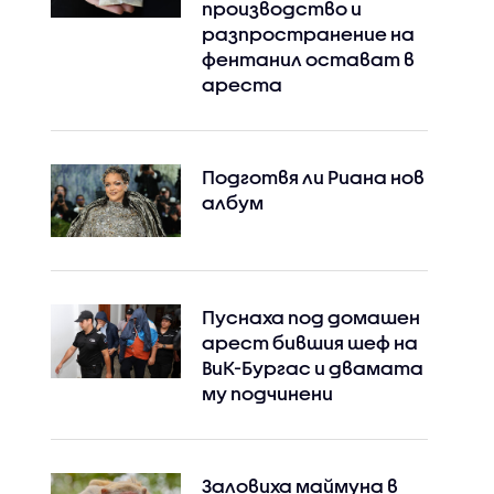
производство и
разпространение на
фентанил остават в
ареста
Подготвя ли Риана нов
албум
Пуснаха под домашен
арест бившия шеф на
ВиК-Бургас и двамата
му подчинени
Заловиха маймуна в