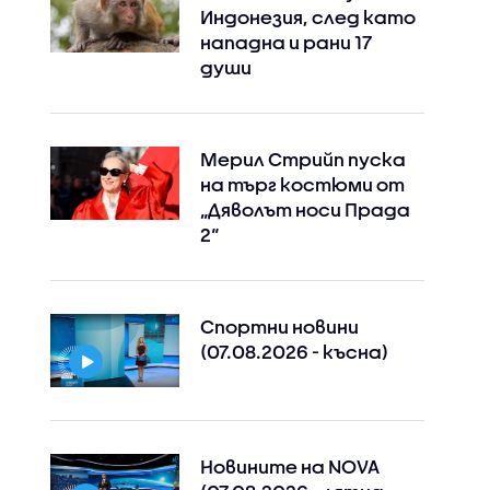
Индонезия, след като
нападна и рани 17
души
Мерил Стрийп пуска
на търг костюми от
„Дяволът носи Прада
2“
Спортни новини
(07.08.2026 - късна)
Новините на NOVA