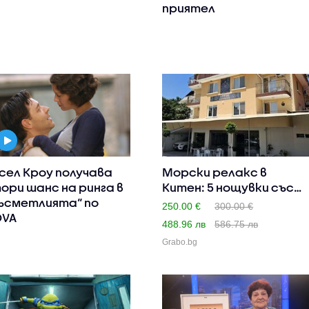
приятел
сел Кроу получава
Морски релакс в
ори шанс на ринга в
Китен: 5 нощувки със
ъсметлията“ по
закуски..
250.00 €
300.00 €
OVA
488.96 лв
586.75 лв
Grabo.bg