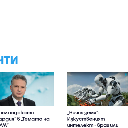
НТИ
инландската
„Ничия земя“:
ардия“ в „Темата на
Изкуственият
VA”
интелект - враг или