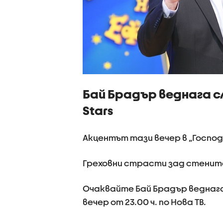
Бай Брадър веднага сле
Stars
Акцентът тази вечер в „Господ
Греховни страсти зад стенит
Очаквайте Бай Брадър веднага с
вечер от 23.00 ч. по Нова ТВ.