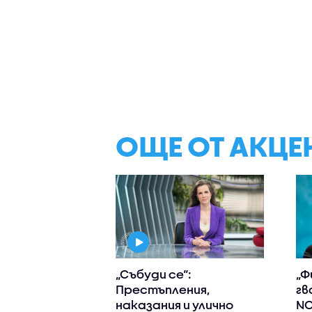
ОЩЕ ОТ АКЦЕ
„Събуди се“:
„Ф
Престъпления,
гв
наказания и улично
NO