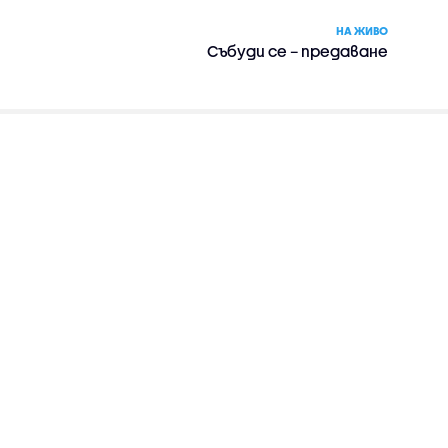
НА ЖИВО
Събуди се – предаване