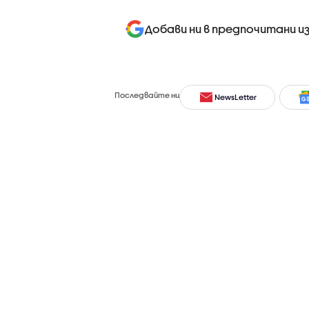
Добави ни в предпочитани и
Последвайте ни
NewsLetter