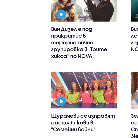
Вин Дизел е под
Ви
прикритие в
ле
терористична
ге
групировка в „Трите
N
хикса“ по NOVA
Щурачеви се изправят
Зе
срещу Янкови в
се
"Семейни войни"
Ст
„Ч