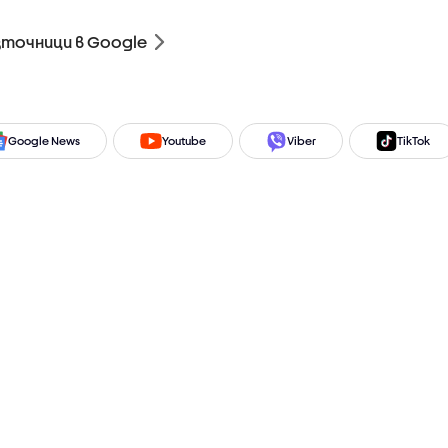
зточници в Google
Google News
Youtube
Viber
TikTok