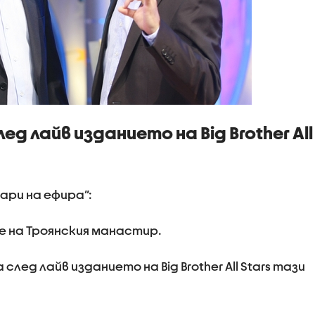
д лайв изданието на Big Brother All
ари на ефира”:
е на Троянския манастир.
лед лайв изданието на Big Brother All Stars тази