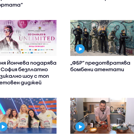
ортата“
ня Йончева подарява
„ФБР“ предотвратява
 София безплатно
бомбени атентати
зикално шоу с топ
етовен диджей