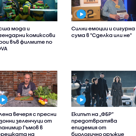
сша мода и
Силни емоции и сигурна
гендарни комиксови
сума в "Сделка или не"
рои във филмите по
OVA
лена вечеря с пресни
Екипът на „ФБР“
зонни зеленчуци от
предотвратява
анимир Гъмов в
епидемия от
ерешката на
биологично оръжие