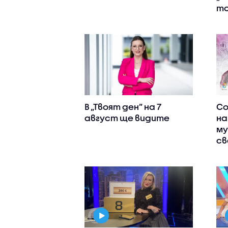
т
В „Твоят ден” на 7
Со
август ще видите
на
му
св