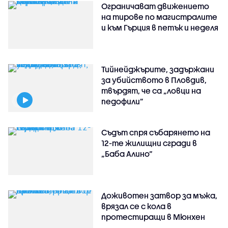
Ограничават движението
на тирове по магистралите
и към Гърция в петък и неделя
Тийнейджърите, задържани
за убийството в Пловдив,
твърдят, че са „ловци на
педофили”
Съдът спря събарянето на
12-те жилищни сгради в
„Баба Алино“
Доживотен затвор за мъжа,
врязал се с кола в
протестиращи в Мюнхен