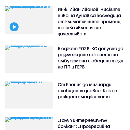
Инж. Иван Иванов: Ниските
нива на Дунав са последица
от климатичните промени,
такива явления ще
зачестяват
Бюджет 2026: КС допусна за
разглеждане искането на
омбудсмана и обедини тези
на ПП и ГЕРБ
От Япония до милиарди
съобщения дневно: Как се
раждат емоджитата
„Галъп интернешънъл
болкан“: „Прогресивна