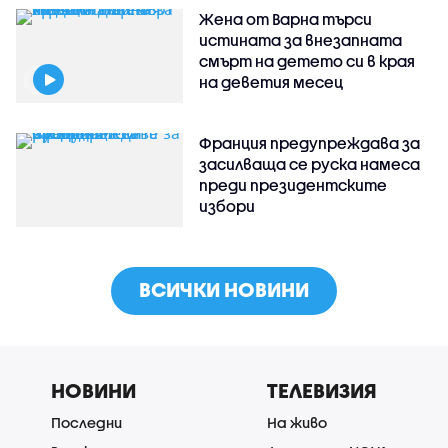
Жена от Варна търси
истината за внезапната
смърт на детето си в края
на деветия месец
Франция предупреждава за
засилваща се руска намеса
преди президентските
избори
ВСИЧКИ НОВИНИ
НОВИНИ
ТЕЛЕВИЗИЯ
Последни
На живо