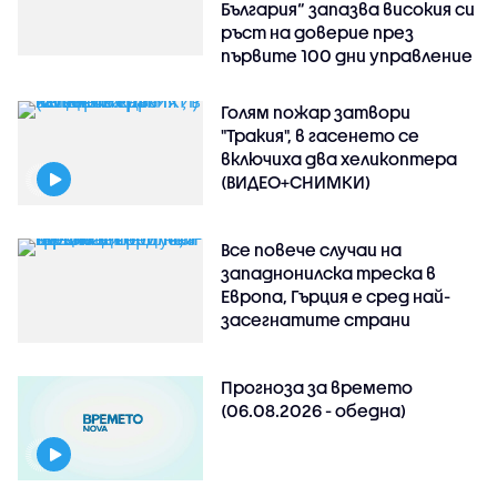
България“ запазва високия си
ръст на доверие през
първите 100 дни управление
Голям пожар затвори
"Тракия", в гасенето се
включиха два хеликоптера
(ВИДЕО+СНИМКИ)
Все повече случаи на
западнонилска треска в
Европа, Гърция е сред най-
засегнатите страни
Прогноза за времето
(06.08.2026 - обедна)