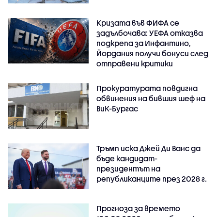
Кризата във ФИФА се
задълбочава: УЕФА отказва
подкрепа за Инфантино,
Йордания получи бонуси след
отправени критики
Прокуратурата повдигна
обвинения на бившия шеф на
ВиК-Бургас
Тръмп иска Джей Ди Ванс да
бъде кандидат-
президентът на
републиканците през 2028 г.
Прогноза за времето