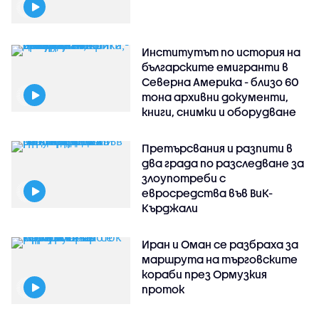
Институтът по история на
българските емигранти в
Северна Америка - близо 60
тона архивни документи,
книги, снимки и оборудване
Претърсвания и разпити в
два града по разследване за
злоупотреби с
евросредства във ВиК-
Кърджали
Иран и Оман се разбраха за
маршрута на търговските
кораби през Ормузкия
проток