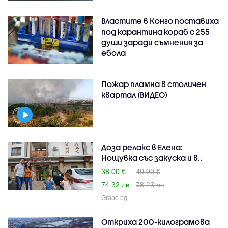
Властите в Конго поставиха
под карантина кораб с 255
души заради съмнения за
ебола
Пожар пламна в столичен
квартал (ВИДЕО)
Доза релакс в Елена:
Нощувка със закуска и в..
38.00 €
40.00 €
74.32 лв
78.23 лв
Grabo.bg
Откриха 200-килограмова