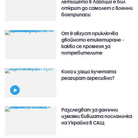
летището в Лайпциг е бил
открит до самолет с военни
боеприпаси
От 9 август приключва
двойното етикетиране -
какво се променя за
потребителите
Кога и защо кучетата
реагират агресивно?
Разследват за данъчни
измами бившата посланичка
на Украйна в САЩ