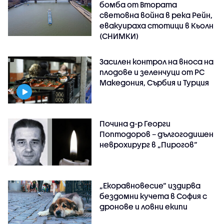
бомба от Втората
световна война в река Рейн,
евакуираха стотици в Кьолн
(СНИМКИ)
Засилен контрол на вноса на
плодове и зеленчуци от РС
Македония, Сърбия и Турция
Почина д-р Георги
Поптодоров – дългогодишен
неврохирург в „Пирогов“
„Екоравновесие“ издирва
бездомни кучета в София с
дронове и ловни екипи