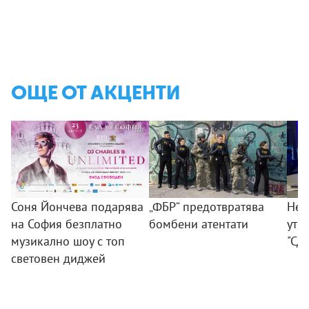
ОЩЕ ОТ АКЦЕНТИ
Соня Йончева подарява
„ФБР“ предотвратява
Нез
на София безплатно
бомбени атентати
уте
музикално шоу с топ
"Сд
световен диджей