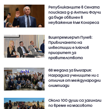
Републиканците в Сената
поискаха д-р Антъни Фаучи
да бъде обвинен в
неуважение към Конгреса
Вицепремиерът Пулев:
Привличането на
инвестиции е ключов
приоритет за
правителството
68 медала за България:
Наградиха учениците ни с
отличия от международни
олимпиади
Около 100 души са загинали
по време на масовото