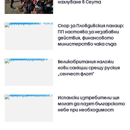
нахлуване в Сеута
Спор за Пловдивския панаир:
ПП настоява за незабавни
действия, финансовото
министерство чака съда
Великобритания наложи
нови санкции срещу руския
„сенчест флот“
Испански изтребители ще
могат да пазят българското
небе при необходимост