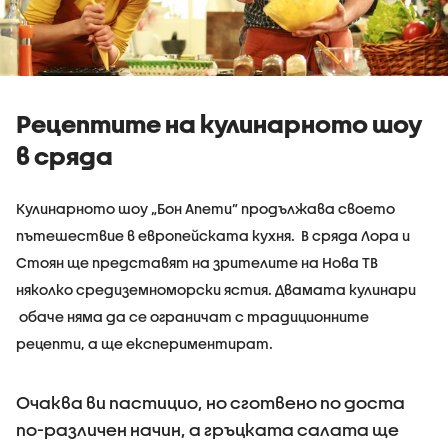
Рецептите на кулинарното шоу
в сряда
Кулинарното шоу „Бон Апети” продължава своето
пътешествие в европейската кухня. В сряда Лора и
Стоян ще представят на зрителите на Нова ТВ
няколко средиземноморски ястия. Двамата кулинари
обаче няма да се ограничат с традиционните
рецепти, а ще експериментират.
Очаква ви пастицио, но сготвено по доста
по-различен начин, а гръцката салата ще