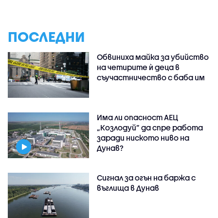
ПОСЛЕДНИ
Обвиниха майка за убийство
на четирите ѝ деца в
съучастничество с баба им
Има ли опасност АЕЦ
„Козлодуй” да спре работа
заради ниското ниво на
Дунав?
Сигнал за огън на баржа с
въглища в Дунав