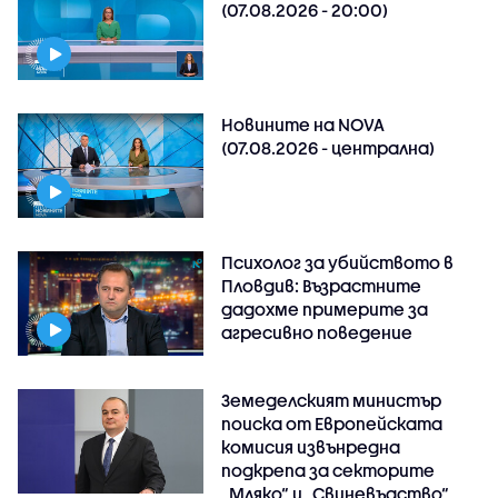
(07.08.2026 - 20:00)
Новините на NOVA
(07.08.2026 - централна)
Психолог за убийството в
Пловдив: Възрастните
дадохме примерите за
агресивно поведение
Земеделският министър
поиска от Европейската
комисия извънредна
подкрепа за секторите
„Мляко“ и „Свиневъдство“