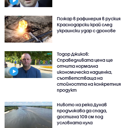
Пожар в рафинерия в руския
Краснодарски край след
украински удар с дронове
Тодор Джиков:
Справедливата цена ще
отчита нормална
икономическа надценка,
съответстваща на
стойността на конкретния
продукт
Нивото на река Дунав
продължава да спада,
достигна 109 см под
условната нула