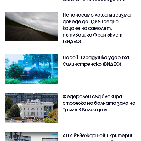
Непоносимо лоша миризма
доведе до извънредно
кацане на самолет,
пътуващ за Франкфурт
(ВИДЕО)
Порой и градушка удариха
Силинстренско (ВИДЕО)
Федерален съд блокира
строежа на балната зала на
Тръмп в Белия дом
АПИ въвежда нови критерии