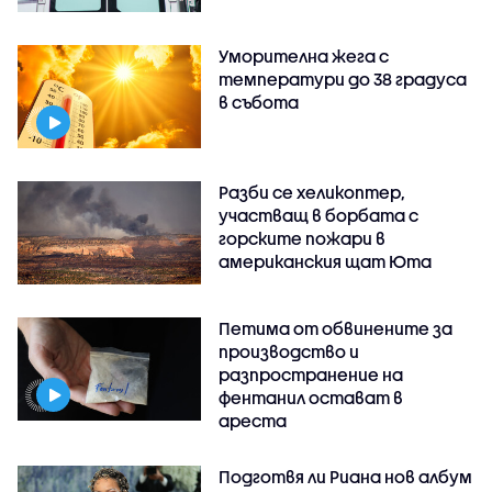
Уморителна жега с
температури до 38 градуса
в събота
Разби се хеликоптер,
участващ в борбата с
горските пожари в
американския щат Юта
Петима от обвинените за
производство и
разпространение на
фентанил остават в
ареста
Подготвя ли Риана нов албум