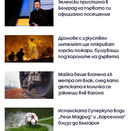
Зеленски пристигна в
Белград на първото си
официално посещение
Дронове с изкуствен
интелект ще откриват
горски пожари, бушуващи
под короните на дървета
Майка беше влачена 45
метра от влак, след като
детската ѝ количка се
заклещи във вагона
Испанската Суперкупа води
„Реал Мадрид“ и „Барселона“
близо до България