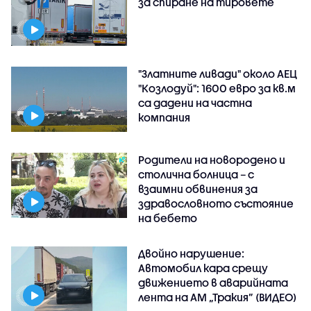
за спиране на тировете
"Златните ливади" около АЕЦ
"Козлодуй": 1600 евро за кв.м
са дадени на частна
компания
Родители на новородено и
столична болница – с
взаимни обвинения за
здравословното състояние
на бебето
Двойно нарушение:
Автомобил кара срещу
движението в аварийната
лента на АМ „Тракия” (ВИДЕО)