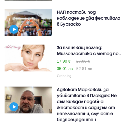
НАП постави под
наблюдение два фестивала
в Бургаско
За пленяващ поглед:
Миглопластика с метод по..
17.90 €
27.00 €
35.01 лв
52.81 лв
Grabo.bg
Адвокат Марковски за
убийството в Пловдив: Не
съм виждал подобна
жестокост и садизъм от
непълнолетни, случаят е
безпрецедентен