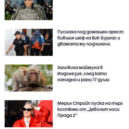
Пуснаха под домашен арест
бившия шеф на ВиК-Бургас и
двамата му подчинени
Заловиха маймуна в
Индонезия, след като
нападна и рани 17 души
Мерил Стрийп пуска на търг
костюми от „Дяволът носи
Прада 2“