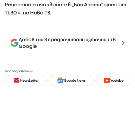
Рецептите очаквайте в „Бон Апети” днес от
11.30 ч. по Нова ТВ.
Добави ни в предпочитани източници в
Google
Последвайте ни
NewsLetter
Google News
Youtube