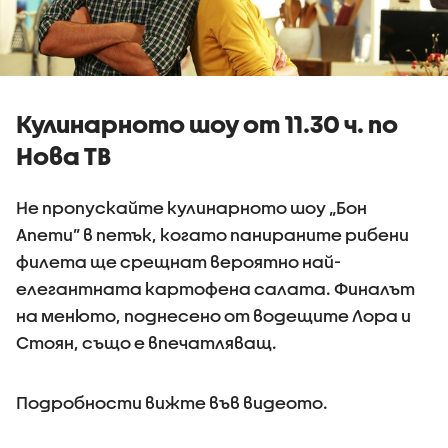
Кулинарното шоу от 11.30 ч. по
Нова ТВ
Не пропускайте кулинарното шоу „Бон
Апети” в петък, когато панираните рибени
филета ще срещнат вероятно най-
елегантната картофена салата. Финалът
на менюто, поднесено от водещите Лора и
Стоян, също е впечатляващ.
Подробности вижте във видеото.