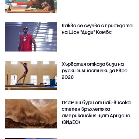
Какво се случва с присъдата
на Шон "Диди" Комбс
Хърватия отказа визи на
руски гимнастички за Евро
2026
Пясъчни бури от най-висока
степен връхлетяха
американския щат Аризона
(ВИДЕО)