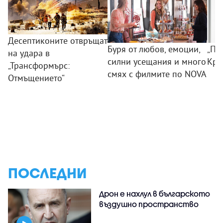
Десептиконите отвръщат
Буря от любов, емоции,
„По
на удара в
силни усещания и много
Кри
„Трансформърс:
смях с филмите по NOVA
Отмъщението“
ПОСЛЕДНИ
Дрон е нахлул в българското
въздушно пространство