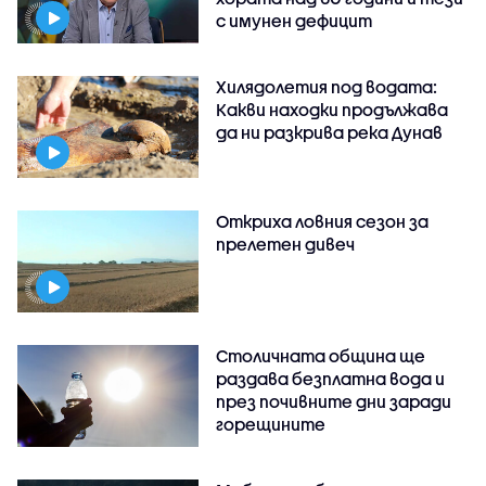
с имунен дефицит
Хилядолетия под водата:
Какви находки продължава
да ни разкрива река Дунав
Откриха ловния сезон за
прелетен дивеч
Столичната община ще
раздава безплатна вода и
през почивните дни заради
горещините