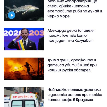
Мобилна лаборатория ще
следи движението на
есетровите риби по Дунав и
Черно море
Абелардо де ла Есприеля
положи клетва като
президент на Колумбия
Трима души, сред които и
дете, са убити в Киев при
нощния руски обстрел
Най-малко петима загинали
и десетки ранени при тежка
катастрофа в Бразилия