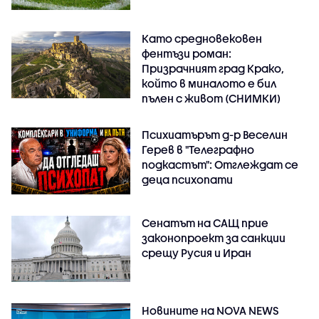
Като средновековен
фентъзи роман:
Призрачният град Крако,
който в миналото е бил
пълен с живот (СНИМКИ)
Психиатърът д-р Веселин
Герев в "Телеграфно
подкастът": Отглеждат се
деца психопати
Сенатът на САЩ прие
законопроект за санкции
срещу Русия и Иран
Новините на NOVA NEWS