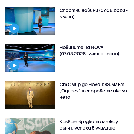
Спортни новини (07.08.2026 -
късна)
Новините на NOVA
(07.08.2026 - лятна късна)
От Омир до Нолан: Филмът
„Одисея” и споровете около
него
Каква е връзката между
съня и успеха в училище