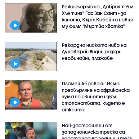
Режисьорът на „Добрият Уил
Хънтинг“ Гас Ван Сант - за
киното, Кърт Кобейн и новия
му филм "Мъртва хватка"
Рекордно ниското ниво на
Дунав край Видин разкри
необичайни плажове
Пламен Абровски: Няма
прехвърляне на африканска
чума по свинете извън
стопанствата, където е
открита
Най-застрашени от
западнонилска треска са
хората над 60 години и тези