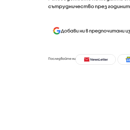
сътрудничество през годините
Добави ни в предпочитани и
Последвайте ни
NewsLetter