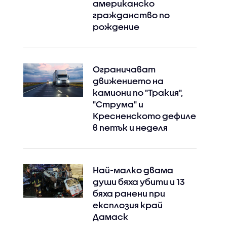
американско
гражданство по
рождение
Ограничават
движението на
камиони по "Тракия",
"Струма" и
Кресненското дефиле
в петък и неделя
Най-малко двама
души бяха убити и 13
бяха ранени при
експлозия край
Дамаск