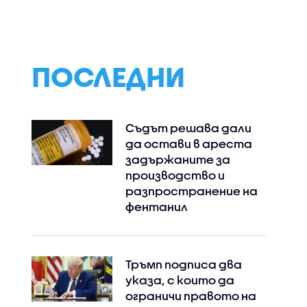
ПОСЛЕДНИ
Съдът решава дали
Instagram
Facebook
да остави в ареста
задържаните за
производство и
разпространение на
фентанил
Тръмп подписа два
указа, с които да
ограничи правото на