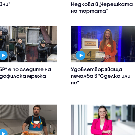
йни"
Недкова в „Черешката
на тортата“
БР“ е по следите на
Удовлетворяваща
дофилска мрежа
печалба в "Сделка или
не"