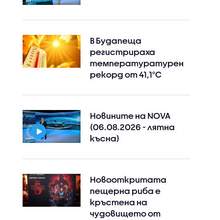
В Будапеща
регистрираха
температуратурен
рекорд от 41,1°C
Новините на NOVA
(06.08.2026 - лятна
късна)
Новооткритата
пещерна риба е
кръстена на
чудовището от