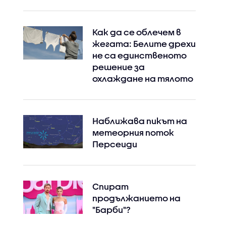
Как да се облечем в
жегата: Белите дрехи
не са единственото
решение за
охлаждане на тялото
Наближава пикът на
метеорния поток
Персеиди
Спират
продължанието на
"Барби"?