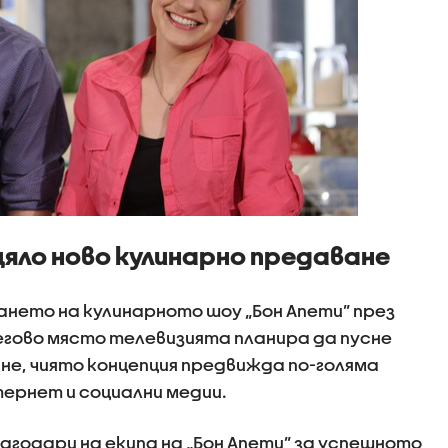
цяло ново кулинарно предаване
ването на кулинарното шоу „Бон Апети” през
 негово място телевизията планира да пусне
не, чиято концепция предвижда по-голяма
тернет и социални медии.
годари на екипа на „Бон Апети” за успешното