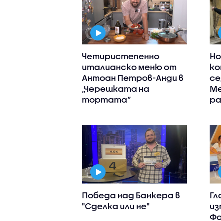
Четиристепенно
Но
италианско меню от
ко
Антоан Петров-Анди в
се
„Черешката на
М
тортата“
ра
Победа над Банкера в
Гл
"Сделка или не"
из
Фо