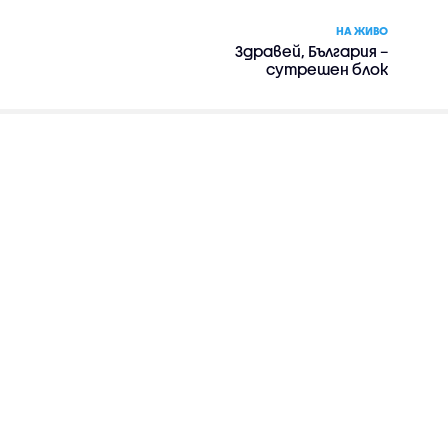
НА ЖИВО
Здравей, България –
сутрешен блок