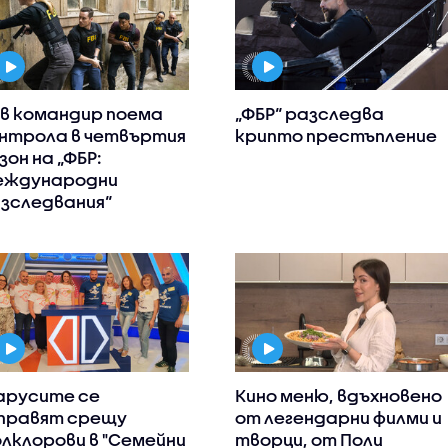
в командир поема
„ФБР“ разследва
нтрола в четвъртия
крипто престъпление
зон на „ФБР:
еждународни
зследвания“
арусите се
Кино меню, вдъхновено
правят срещу
от легендарни филми и
лклорови в "Семейни
творци, от Поли