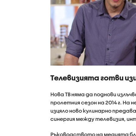
Телевизията готви из
Нова ТВ няма да поднови излъч
пролетния сезон на 2014 г. На
изцяло ново кулинарно предава
синергия между телевизия, ин
Ръководството на медията бла