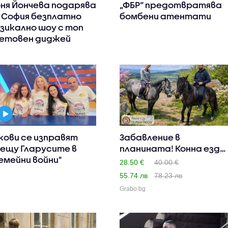
ня Йончева подарява
„ФБР“ предотвратява
 София безплатно
бомбени атентати
зикално шоу с топ
етовен диджей
кови се изправят
Забавление в
ещу Гларусите в
планината! Конна езда
емейни войни"
в полите ..
28.50 €
40.00 €
55.74 лв
78.23 лв
Grabo.bg