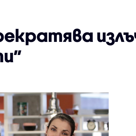
прекратява изл
ти”