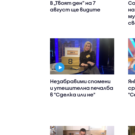
В „Твоят ден” на 7
Со
август ще видите
на
му
св
Незабравими спомени
Ян
и утешителна печалба
ср
в "Сделка или не"
"С