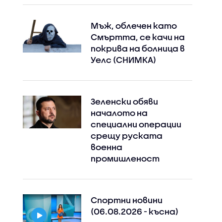
Мъж, облечен като
Смъртта, се качи на
покрива на болница в
Уелс (СНИМКА)
Зеленски обяви
началото на
специални операции
срещу руската
военна
промишленост
Спортни новини
(06.08.2026 - късна)