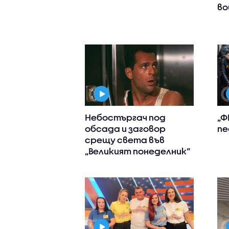
во
Небостъргач под
„Ф
обсада и заговор
пе
срещу света във
„Великият понеделник“