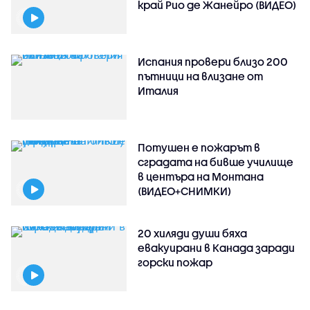
край Рио де Жанейро (ВИДЕО)
Испания провери близо 200
пътници на влизане от
Италия
Потушен е пожарът в
сградата на бивше училище
в центъра на Монтана
(ВИДЕО+СНИМКИ)
20 хиляди души бяха
евакуирани в Канада заради
горски пожар