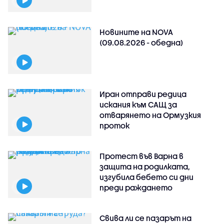
Новините на NOVA
(09.08.2026 - обедна)
Иран отправи редица
искания към САЩ за
отварянето на Ормузкия
проток
Протест във Варна в
защита на родилката,
изгубила бебето си дни
преди раждането
Свива ли се пазарът на