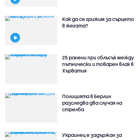
Как да се грижим за сърцето
в жегата?
25 ранени при сблъсък между
пътнически и товарен влак в
Хърватия
Полицията в Берлин
разследва два случая на
стрелба
Украинец е задържан за