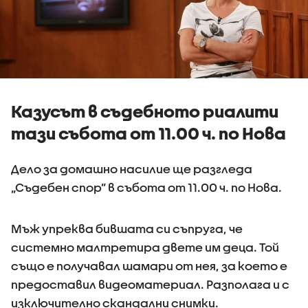
Казусът в съдебното риалити
тази събота от 11.00 ч. по Нова
Дело за домашно насилие ще разгледа
„Съдебен спор” в събота от 11.00 ч. по Нова.
Мъж упреква бившата си съпруга, че
системно малтретира двете им деца. Той
също е получавал шамари от нея, за което е
предоставил видеоматериал. Разполага и с
изключително скандални снимки.