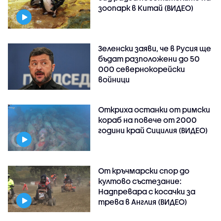
зоопарк в Китай (ВИДЕО)
Зеленски заяви, че в Русия ще
бъдат разположени до 50
000 севернокорейски
войници
Откриха останки от римски
кораб на повече от 2000
години край Сицилия (ВИДЕО)
От кръчмарски спор до
култово състезание:
Надпревара с косачки за
трева в Англия (ВИДЕО)