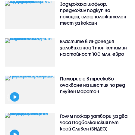
Задържаха шофьор,
предложил подкуп на
полицаи, след положителен
тест за кокаин
Властите в Индонезия
заловиха над 1 тон кетамин
на стойност 100 млн. евро
Поморие е в трескаво
очакване на шестия по ред
плувен маратон
Голям пожар затвори за два
часа Подбалканския път
край Сливен (ВИДЕО)