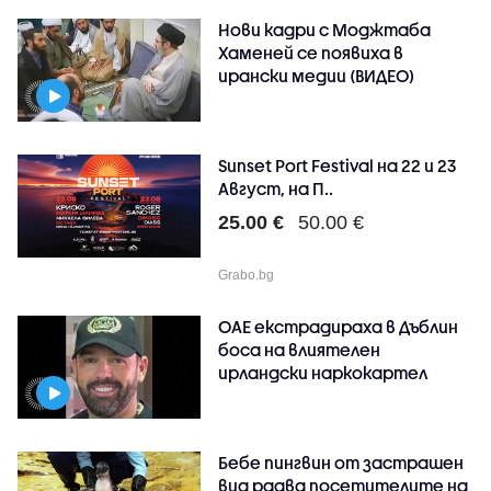
Нови кадри с Моджтаба
Хаменей се появиха в
ирански медии (ВИДЕО)
Sunset Port Festival на 22 и 23
Август, на П..
25.00 €
50.00 €
Grabo.bg
ОАЕ екстрадираха в Дъблин
боса на влиятелен
ирландски наркокартел
Бебе пингвин от застрашен
вид радва посетителите на