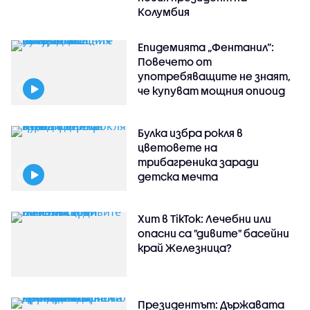
Колумбия
Епидемията „Фентанил”:
Повечето от
употребяващите не знаят,
че купуват мощния опиоид
Булка избра рокля в
цветовете на
трибагреника заради
детска мечта
Хит в TikTok: Лечебни или
опасни са "дивите" басейни
край Железница?
Президентът: Държавата