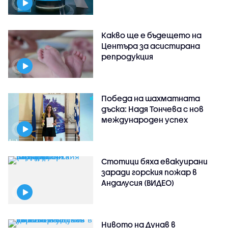
Какво ще е бъдещето на
Центъра за асистирана
репродукция
Победа на шахматната
дъска: Надя Тончева с нов
международен успех
Стотици бяха евакуирани
заради горския пожар в
Андалусия (ВИДЕО)
Нивото на Дунав в