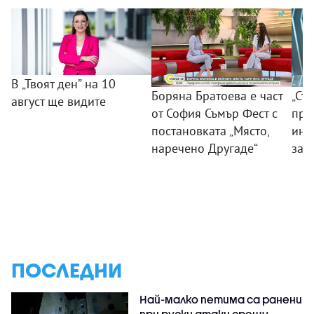
В „Твоят ден” на 10
Боряна Братоева е част
„Съ
август ще видите
от София Съмър Фест с
пра
постановката „Място,
инс
наречено Другаде“
зат
ПОСЛЕДНИ
Най-малко петима са ранени