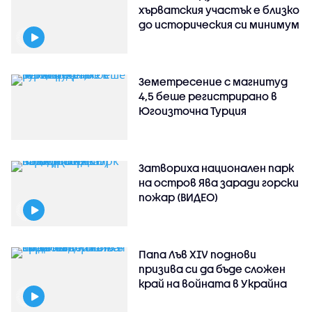
хърватския участък е близко
до историческия си минимум
Земетресение с магнитуд
4,5 беше регистрирано в
Югоизточна Турция
Затвориха национален парк
на остров Ява заради горски
пожар (ВИДЕО)
Папа Лъв XIV поднови
призива си да бъде сложен
край на войната в Украйна