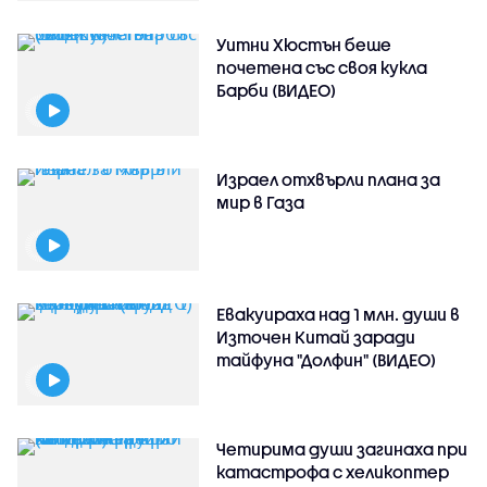
Уитни Хюстън беше
почетена със своя кукла
Барби (ВИДЕО)
Израел отхвърли плана за
мир в Газа
Евакуираха над 1 млн. души в
Източен Китай заради
тайфуна "Долфин" (ВИДЕО)
Четирима души загинаха при
катастрофа с хеликоптер