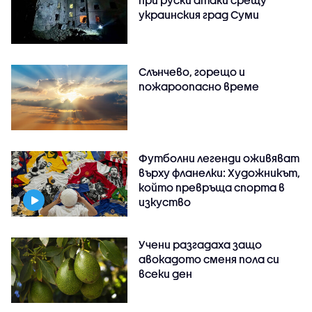
при руски атаки срещу
украинския град Суми
Слънчево, горещо и
пожароопасно време
Футболни легенди оживяват
върху фланелки: Художникът,
който превръща спорта в
изкуство
Учени разгадаха защо
авокадото сменя пола си
всеки ден