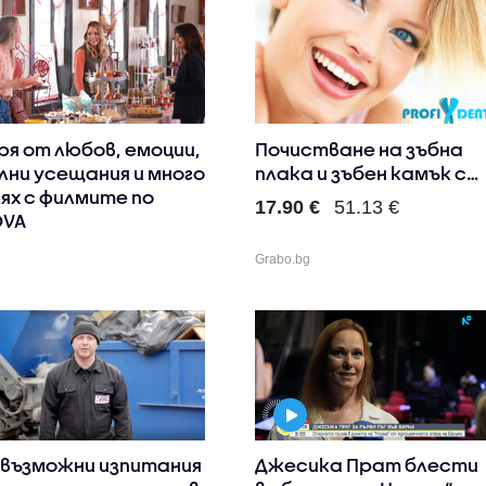
ря от любов, емоции,
Почистване на зъбна
лни усещания и много
плака и зъбен камък с
ях с филмите по
ул..
17.90 €
51.13 €
OVA
Grabo.bg
възможни изпитания
Джесика Прат блести