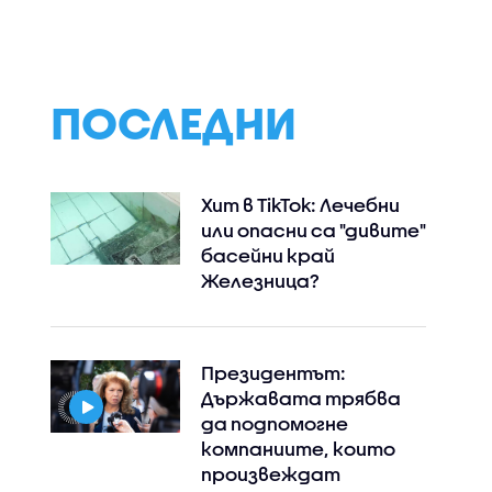
ПОСЛЕДНИ
Хит в TikTok: Лечебни
или опасни са "дивите"
басейни край
Железница?
Президентът:
Държавата трябва
да подпомогне
компаниите, които
произвеждат