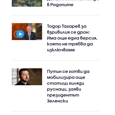
в Родопите
Тодор Тагарев за
взривилия се дрон:
Има още една версия,
която не трябва да
изключваме
Путин се готви да
мобилизира още
стотици хиляди
руснаци, заяви
президентът
Зеленски