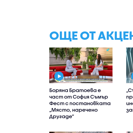
ОЩЕ ОТ АКЦЕ
Боряна Братоева е
„С
част от София Съмър
пр
Фест с постановката
ин
„Място, наречено
за
Другаде“