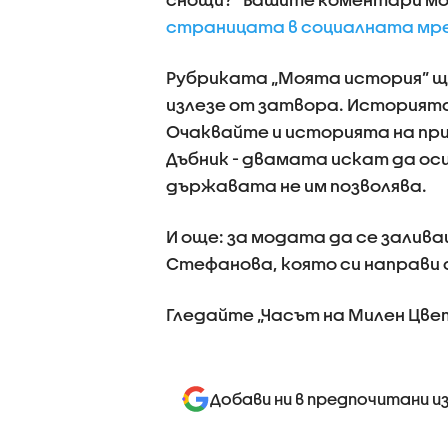
страницата в социалната мр
Рубриката „Моята история” ще
излезе от затвора. Историят
Очаквайте и историята на при
Дъбник - двамата искат да ос
държавата не им позволява.
И още: за модата да се залива
Стефанова, която си направи 
Гледайте „Часът на Милен Цвет
Добави ни в предпочитани и