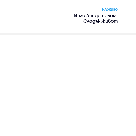
НА ЖИВО
Инга Линдстрьом:
Сладък живот