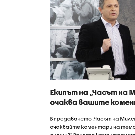
Екипът на „Часът на 
очаква вашите коме
В предаването „Часът на Милен 
очаквайте коментари на тема
снощи?” Вашите коментари мо