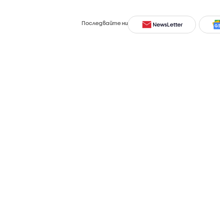
Последвайте ни
NewsLetter