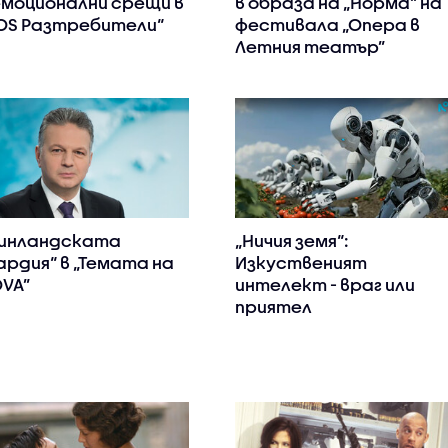
емоционални срещи в
в образа на „Норма“ на
OS Разтребители“
фестивала „Опера в
Летния театър”
инландската
„Ничия земя“:
ардия“ в „Темата на
Изкуственият
VA”
интелект - враг или
приятел