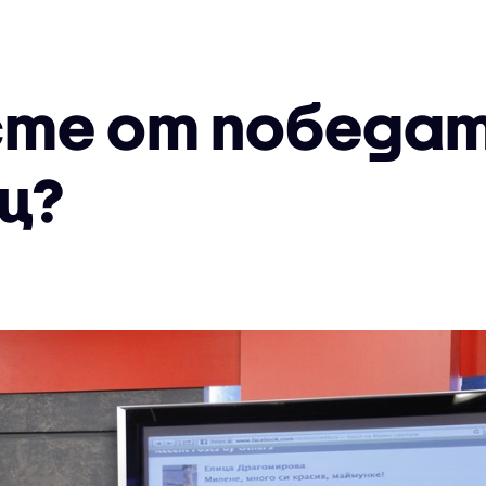
 сте от победа
ц?