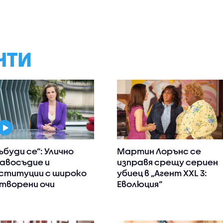
НТИ
ъбуди се“: Улично
Мартин Лорънс се
авосъдие и
изправя срещу сериен
ституции с широко
убиец в „Агент XXL 3:
творени очи
Еволюция“