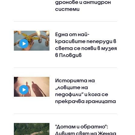
дронове и антидрон
системи
Instagram
Facebook
Една от най-
красивите пеперуди в
света се появи в музея
в Пловдив
Историята на
„ловците на
педофили” и кога се
прекрачва границата
"Дотам и обратно":
Дивият свят на Женда