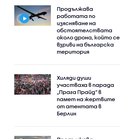
Продължава
работата по
изясняване на
обстоятелствата
около дрона, който се
взриви на българска
територия
Хиляди души
участваха в парада
„Прага Прайд“ в
памет на жертвите
от атентата в
Берлин