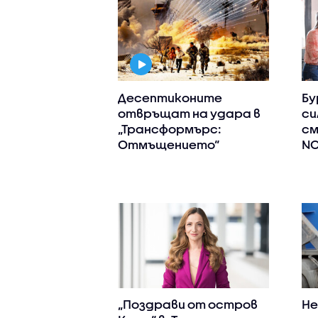
Десептиконите
Бу
отвръщат на удара в
си
„Трансформърс:
см
Отмъщението“
N
„Поздрави от остров
Не