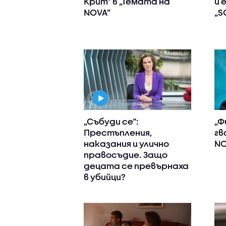
Крит“ в „Темата на
и 
NOVA”
„S
„Събуди се“:
„Ф
Престъпления,
гв
наказания и улично
NO
правосъдие. Защо
децата се превърнаха
в убийци?