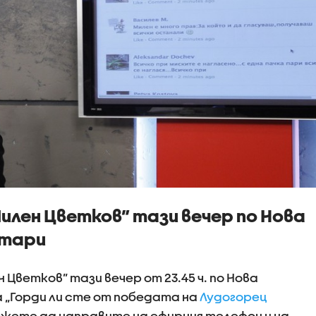
Милен Цветков” тази вечер по Нова
нтари
Цветков” тази вечер от 23.45 ч. по Нова
 „Горди ли сте от победата на
Лудогорец
жете да направите на ефирния телефон и на