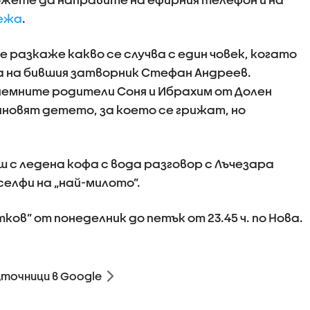
ежа
.
 разкаже какво се случва с един човек, когато
а на бившия затворник Стефан Андреев.
емните родители Соня и Ибрахим от Долен
иновят детето, за което се грижат, но
ш с ледена кофа с вода разговор с Лъчезара
селфи на „най-милото”.
ков” от понеделник до петък от 23.45 ч. по Нова.
зточници в Google