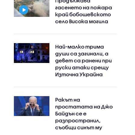
Продължава
гасенето на пожара
край бобошевското
село Висока могила
Най-малко трима
души са загинали, а
девет са ранени при
руски атаки срещу
Източна Украйна
Ракът на
простатата на Джо
Байдън се е
разпространил,
съобщи синът му