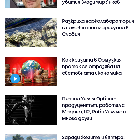
убития Владимир Янков
Разкриха нарколаборатория
с половин тон марихуана в
Сърбия
Как кризата в Ормузкия
проток се отразява на
световната икономика
Почина Уилям Орбит -
продуцентът, работил с
Мадона, U2, Роби Уилямс и
много други
Заради жегите и вятъра: