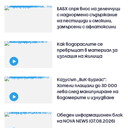
БАБХ спря внос на зеленчуци
с наднормено съдържание
на пестициди и смокини,
замърсени с афлатоксини
Как водораслите се
превръщат в материал за
изолация на жилища
Казусът „ВиК-Бургас“:
Хотели плащали до 30 000
лева след манипулиране на
водомерите и изнудване
Обеден информационен блок
на NOVA NEWS (07.08.2026)