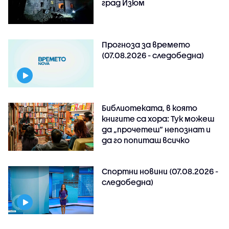
град Изюм
Прогноза за времето
(07.08.2026 - следобедна)
Библиотеката, в която
книгите са хора: Тук можеш
да „прочетеш“ непознат и
да го попиташ всичко
Спортни новини (07.08.2026 -
следобедна)