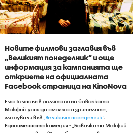
Новите филмови заглавия във
„Великият понеделник” и още
информация за кампанията ще
откриете на официалната
Facebook страница на KinoNova
Ема Томпсън в ролята си на бавачката
Макфий успя да омагьоса зрителите,
гласували във
„Великият понеделник”
.
Едноименната комедия - „Бавачката Макфий