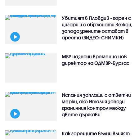
Убитият в Пловдив - горен с
цигари и с обръснати вежди,
заподозрените остават в
ареста (ВИДЕО+СНИМКИ)
МВР назначи временно нов
директор на ОДМВР-Бургас
Испания заплаши с ответни
мерки, ако Италия запази
граничния контрол между
двете държави
Как горещите вълни влияят