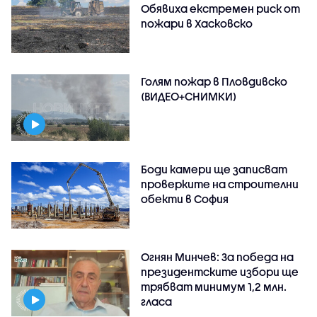
Обявиха екстремен риск от
пожари в Хасковско
Голям пожар в Пловдивско
(ВИДЕО+СНИМКИ)
Боди камери ще записват
проверките на строителни
обекти в София
Огнян Минчев: За победа на
президентските избори ще
трябват минимум 1,2 млн.
гласа