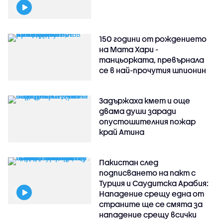
150 години от рождението
на Мата Хари -
танцьорката, превърнала
се в най-прочутия шпионин
Задържаха кмет и още
двама души заради
опустошителния пожар
край Атина
Пакистан след
подписването на пакт с
Турция и Саудитска Арабия:
Нападение срещу една от
страните ще се смята за
нападение срещу всички