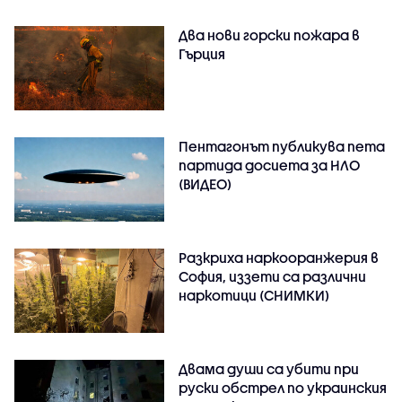
Два нови горски пожара в
Гърция
Пентагонът публикува пета
партида досиета за НЛО
(ВИДЕО)
Разкриха наркооранжерия в
София, иззети са различни
наркотици (СНИМКИ)
Двама души са убити при
руски обстрeл по украинския