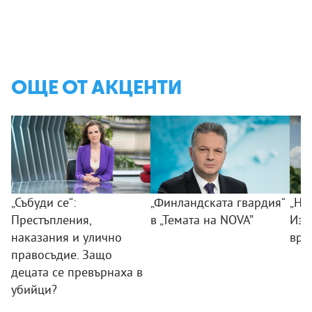
ОЩЕ ОТ АКЦЕНТИ
„Събуди се“:
„Финландската гвардия“
„Ни
Престъпления,
в „Темата на NOVA”
Изк
наказания и улично
вра
правосъдие. Защо
децата се превърнаха в
убийци?