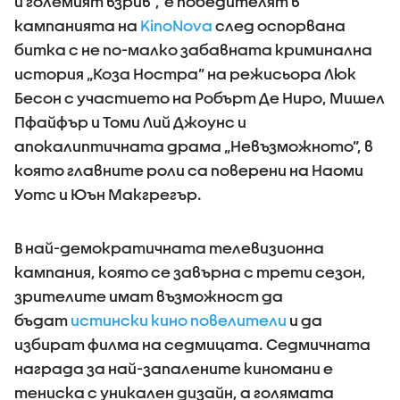
и големият взрив”,
е победителят в
кампанията на
KinoNova
след оспорвана
битка с не по-малко забавната криминална
история „Коза Ностра” на режисьора Люк
Бесон с участието на Робърт Де Ниро, Мишел
Пфайфър и Томи Лий Джоунс и
апокалиптичната драма „Невъзможното”, в
която главните роли са поверени на Наоми
Уотс и Юън Макгрегър.
В най-демократичната телевизионна
кампания, която се завърна с трети сезон,
зрителите имат възможност да
бъдат
истински кино повелители
и да
избират филма на седмицата. Седмичната
награда за най-запалените киномани е
тениска с уникален дизайн, а голямата