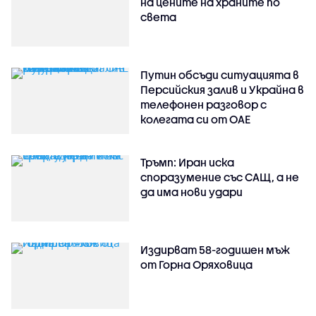
на цените на храните по
света
Путин обсъди ситуацията в
Персийския залив и Украйна в
телефонен разговор с
колегата си от ОАЕ
Тръмп: Иран иска
споразумение със САЩ, а не
да има нови удари
Издирват 58-годишен мъж
от Горна Оряховица