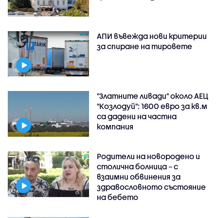
АПИ въвежда нови критерии
за спиране на тировете
"Златните ливади" около АЕЦ
"Козлодуй": 1600 евро за кв.м
са дадени на частна
компания
Родители на новородено и
столична болница – с
взаимни обвинения за
здравословното състояние
на бебето