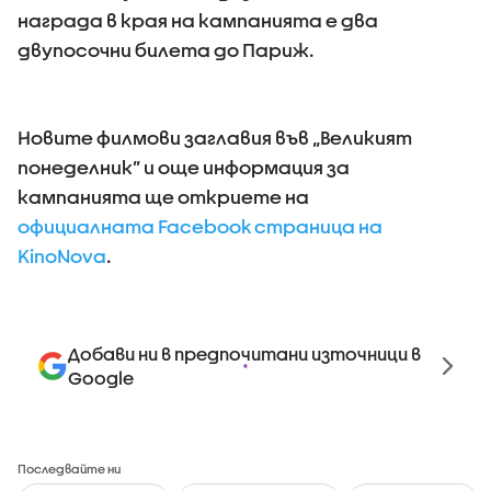
награда в края на кампанията е два
двупосочни билета до Париж.
Новите филмови заглавия във „Великият
понеделник” и още информация за
кампанията ще откриете на
официалната Facebook страница на
KinoNova
.
Добави ни в предпочитани източници в
Google
Последвайте ни