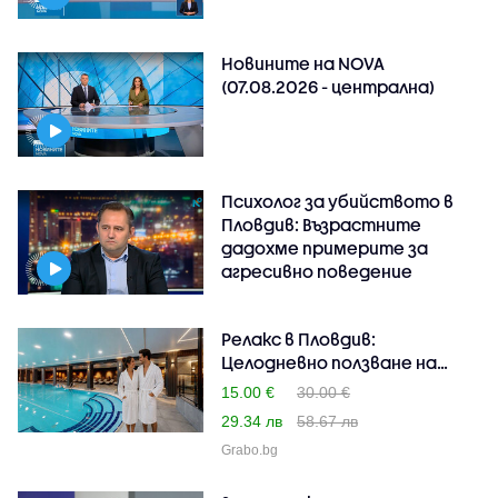
Новините на NOVA
(07.08.2026 - централна)
Психолог за убийството в
Пловдив: Възрастните
дадохме примерите за
агресивно поведение
Релакс в Пловдив:
Целодневно ползване на
бас..
15.00 €
30.00 €
29.34 лв
58.67 лв
Grabo.bg