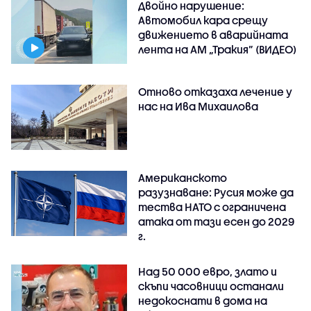
Двойно нарушение:
Автомобил кара срещу
движението в аварийната
лента на АМ „Тракия” (ВИДЕО)
Отново отказаха лечение у
нас на Ива Михаилова
Американското
разузнаване: Русия може да
тества НАТО с ограничена
атака от тази есен до 2029
г.
Над 50 000 евро, злато и
скъпи часовници останали
недокоснати в дома на