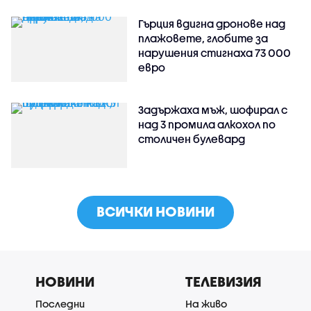
Гърция вдигна дронове над
плажовете, глобите за
нарушения стигнаха 73 000
евро
Задържаха мъж, шофирал с
над 3 промила алкохол по
столичен булевард
ВСИЧКИ НОВИНИ
НОВИНИ
ТЕЛЕВИЗИЯ
Последни
На живо