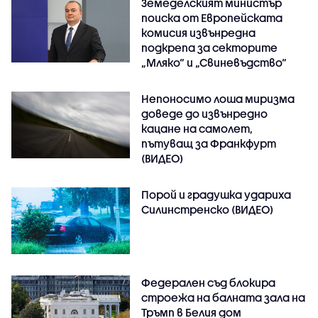
Земеделският министър
поиска от Европейската
комисия извънредна
подкрепа за секторите
„Мляко“ и „Свиневъдство“
Непоносимо лоша миризма
доведе до извънредно
кацане на самолет,
пътуващ за Франкфурт
(ВИДЕО)
Порой и градушка удариха
Силинстренско (ВИДЕО)
Федерален съд блокира
строежа на балната зала на
Тръмп в Белия дом