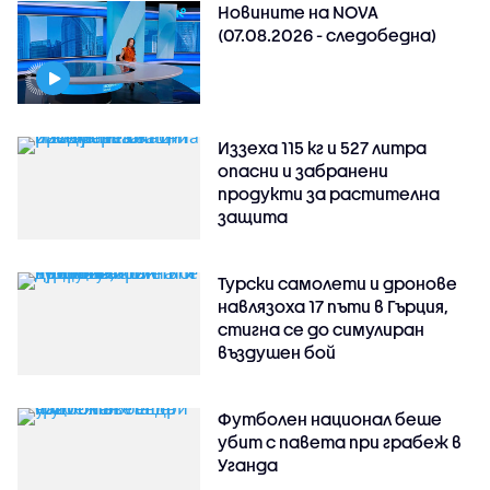
Новините на NOVA
(07.08.2026 - следобедна)
Иззеха 115 кг и 527 литра
опасни и забранени
продукти за растителна
защита
Турски самолети и дронове
навлязоха 17 пъти в Гърция,
стигна се до симулиран
въздушен бой
Футболен национал беше
убит с павета при грабеж в
Уганда