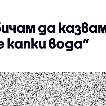
бичам да казва
е капки вода”