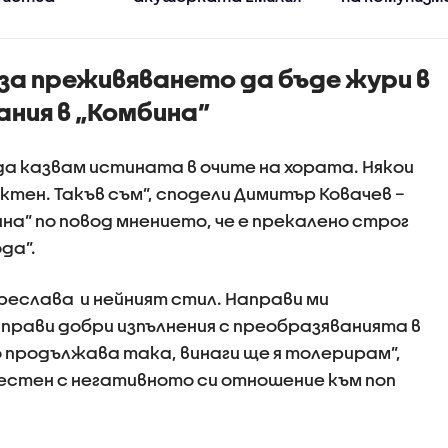
Ковачева?
за преживяването да бъде жури в
ния в „Комбина”
 да казвам истината в очите на хората. Някои
ктен. Такъв съм”, сподели Димитър Ковачев –
ина” по повод мнението, че е прекалено строг
да”.
реслава и нейният стил. Направи ми
аправи добри изпълнения с преобразяванията в
ко продължава така, винаги ще я толерирам”,
вестен с негативното си отношение към поп