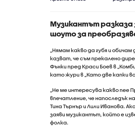
Музикантът разказа 
шоуто за преобразява
„Нямам какво да губя и обичам
казват, че съм прекалено дире
Фънки пред Краси Боев в „Комб
като жури в „Като две капки во
„Не ме интересува какво пее П
впечатление, че напоследък н
Тина Търнър и Лили Иванова. А
заяви музикантът, който е из
фолка.