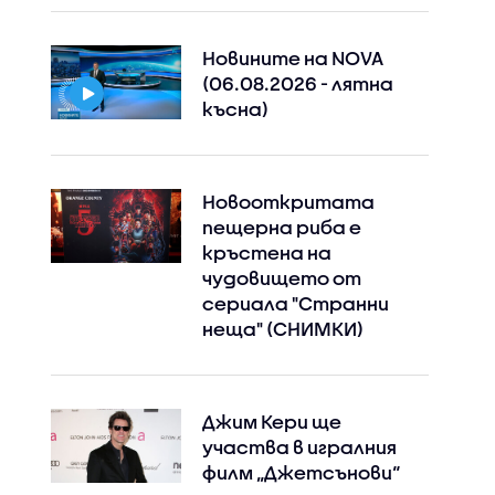
Новините на NOVA
(06.08.2026 - лятна
късна)
Новооткритата
пещерна риба е
кръстена на
чудовището от
сериала "Странни
Instagram
Facebook
неща" (СНИМКИ)
Джим Кери ще
участва в игралния
филм „Джетсънови“