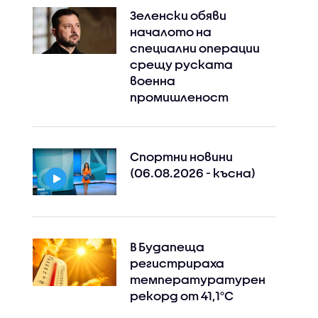
Зеленски обяви
началото на
специални операции
срещу руската
военна
промишленост
Спортни новини
(06.08.2026 - късна)
В Будапеща
регистрираха
температуратурен
рекорд от 41,1°C