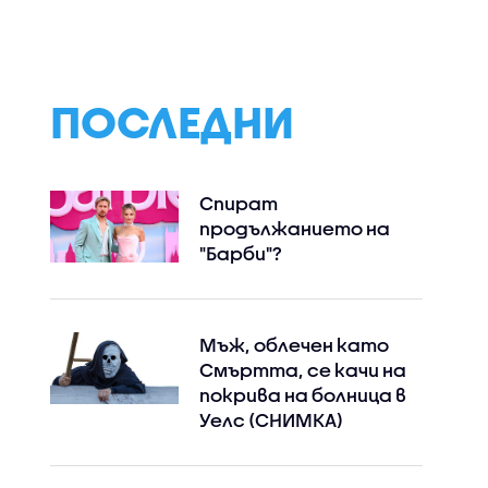
ПОСЛЕДНИ
Спират
продължанието на
"Барби"?
Мъж, облечен като
Смъртта, се качи на
покрива на болница в
Уелс (СНИМКА)