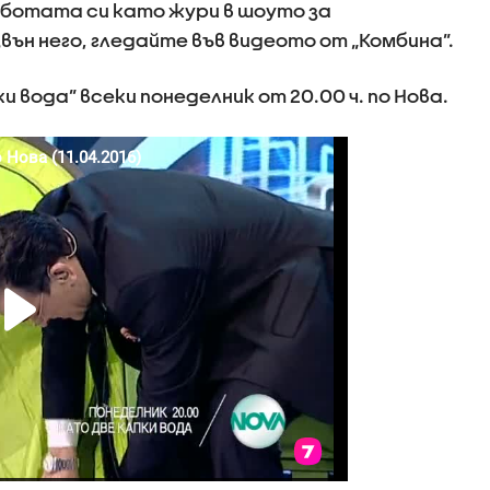
аботата си като жури в шоуто за
вън него, гледайте във видеото от „Комбина”.
 вода” всеки понеделник от 20.00 ч. по Нова.