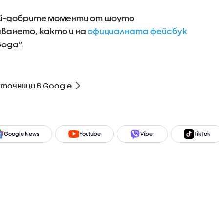
ай-добрите моменти от шоуто
ването, както и на
официалната фейсбук
вода”.
зточници в Google
Google News
Youtube
Viber
TikTok