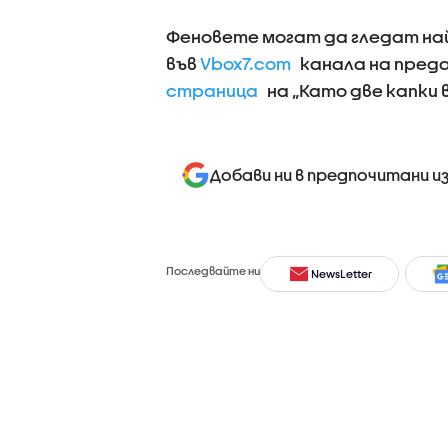
Феновете могат да гледат н
във
Vbox7.com
канала на преда
страница
на „Като две капки 
Добави ни в предпочитани и
Последвайте ни
NewsLetter