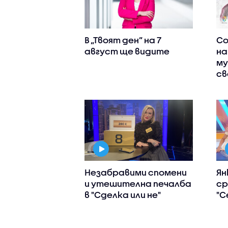
В „Твоят ден” на 7
Со
август ще видите
на
му
св
Незабравими спомени
Ян
и утешителна печалба
ср
в "Сделка или не"
"С