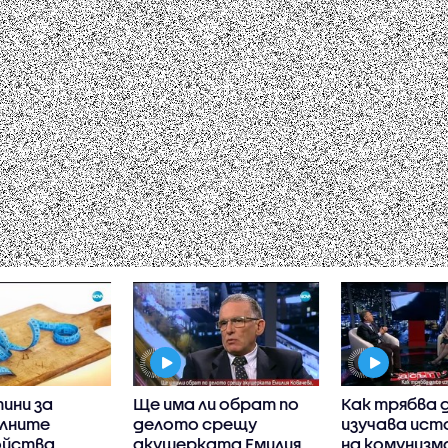
ини за
Ще има ли обрат по
Как трябва 
лните
делото срещу
изучава ис
ойства
акушерката Емилия
на комунизм