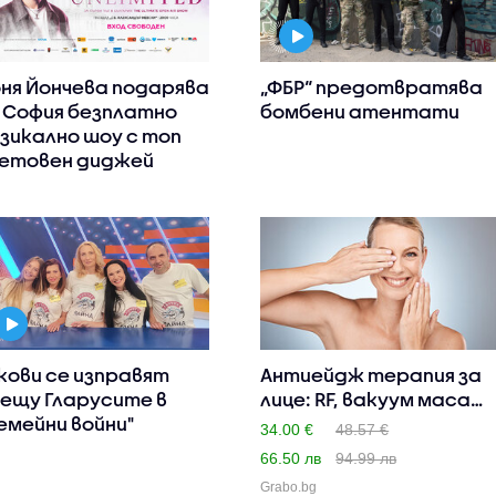
ня Йончева подарява
„ФБР“ предотвратява
 София безплатно
бомбени атентати
зикално шоу с топ
етовен диджей
кови се изправят
Антиейдж терапия за
ещу Гларусите в
лице: RF, вакуум масаж,
емейни войни"
..
34.00 €
48.57 €
66.50 лв
94.99 лв
Grabo.bg