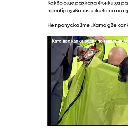
Какво още разказа Фънки за р
преобразявания и живота си из
Не пропускайте „Като две капки