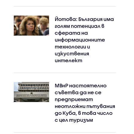
Йотова: България има
голям потенциал в
сферата на
информационните
технологии и
изкуствения
интелект
МВнР настоятелно
съветва да не се
предприемат
неотложни пътувания
до Куба, в това число
с цел туризъм