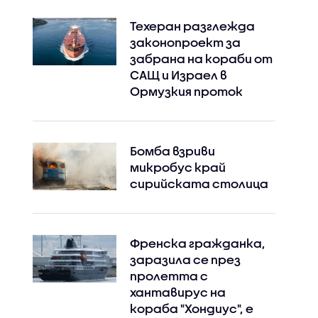
Техеран разглежда
законопроект за
забрана на кораби от
САЩ и Израел в
Ормузкия проток
Бомба взриви
микробус край
сирийската столица
Френска гражданка,
заразила се през
пролетта с
хантавирус на
кораба "Хондиус", е