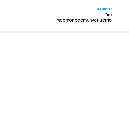
НА ЖИВО
От
местопрестъплението
– сериал, сезон 1