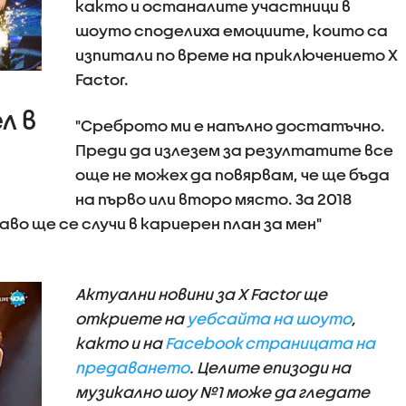
както и останалите участници в
шоуто споделиха емоциите, които са
изпитали по време на приключението X
Factor.
л в
"Среброто ми е напълно достатъчно.
Преди да излезем за резултатите все
още не можех да повярвам, че ще бъда
на първо или второ място. За 2018
аво ще се случи в кариерен план за мен"
Актуални новини за X Factor ще
откриете на
уебсайта на шоуто
,
както и на
Facebook страницата на
предаването
. Целите епизоди на
музикално шоу №1 може да гледате