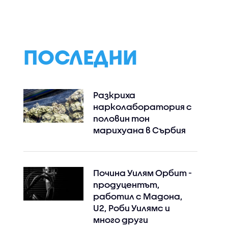
в „Черешката н
тортата“
ПОСЛЕДНИ
Разкриха
нарколаборатория с
половин тон
марихуана в Сърбия
Почина Уилям Орбит -
продуцентът,
работил с Мадона,
U2, Роби Уилямс и
много други