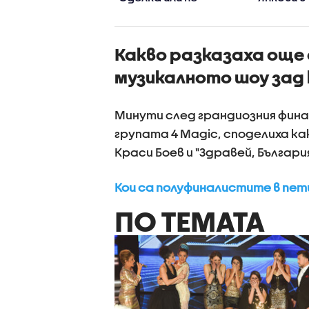
войни"
Какво разказаха още
музикалното шоу зад
Минути след грандиозния финал
групата 4 Мagic, споделиха к
Краси Боев и "Здравей, България
Кои са полуфиналистите в пети 
ПО ТЕМАТА