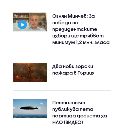
Огнян Минчев: За
победа на
президентските
избори ще трябват
минимум 1,2 млн. гласа
Два нови горски
пожара в Гърция
Instagram
Facebook
Пентагонът
публикува пета
партида досиета за
НЛО (ВИДЕО)