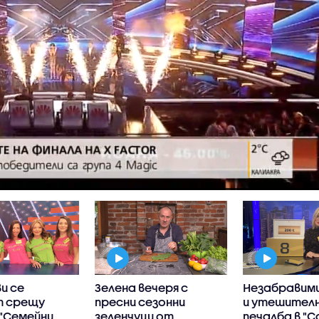
и се
Зелена вечеря с
Незабравими
т срещу
пресни сезонни
и утешител
 "Семейни
зеленчуци от
печалба в "С