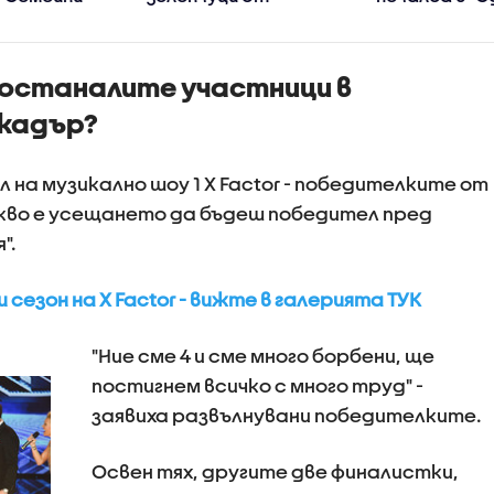
Станимир Гъмов в
не"
„Черешката на
тортата“
 останалите участници в
 кадър?
 на музикално шоу 1 X Factor - победителките от
акво е усещането да бъдеш победител пред
".
сезон на X Factor - вижте в галерията ТУК
"Ние сме 4 и сме много борбени, ще
постигнем всичко с много труд" -
заявиха развълнувани победителките.
Освен тях, другите две финалистки,