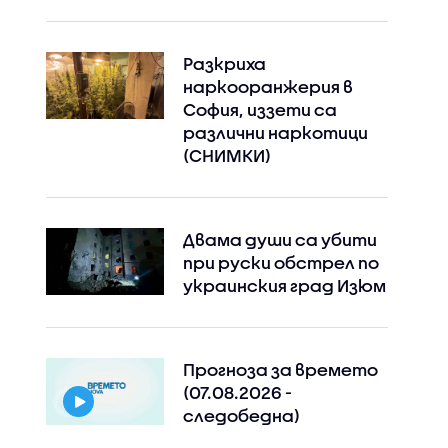
Разкриха
наркооранжерия в
София, иззети са
различни наркотици
(СНИМКИ)
Двама души са убити
при руски обстрeл по
украинския град Изюм
Прогноза за времето
(07.08.2026 -
следобедна)