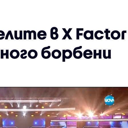
ите в X Factor 
много борбени