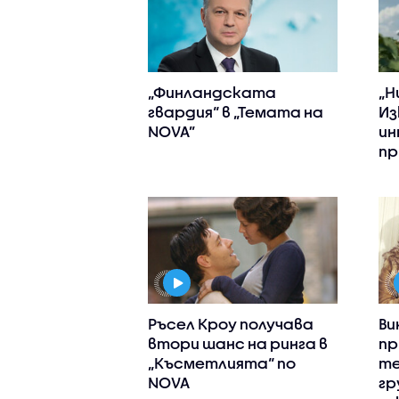
„Финландската
„Н
гвардия“ в „Темата на
Из
NOVA”
ин
пр
Ръсел Кроу получава
Ви
втори шанс на ринга в
пр
„Късметлията“ по
те
NOVA
гр