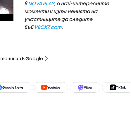
в
NOVA PLAY,
a най-интересните
моменти и изпълненията на
участниците да следите
във
VBOX7.com
.
зточници в Google
Google News
Youtube
Viber
TikTok