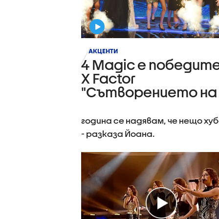
АКЦЕНТИ
4 Magic е победите
X Factor
"Сътворението на
звездите“
година се надявам, че нещо хуб
- разказа Йоана.