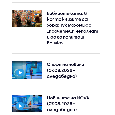
Библиотеката, в
която книгите са
хора: Тук можеш да
„прочетеш“ непознат
и да го попиташ
всичко
Спортни новини
(07.08.2026 -
следобедна)
Новините на NOVA
(07.08.2026 -
следобедна)