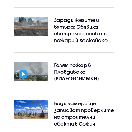
Заради жегите и
вятъра: Обявиха
екстремен риск от
пожари в Хасковско
Голям пожар в
Пловдивско
(ВИДЕО+СНИМКИ)
Боди камери ще
записват проверките
на строителни
обекти в София