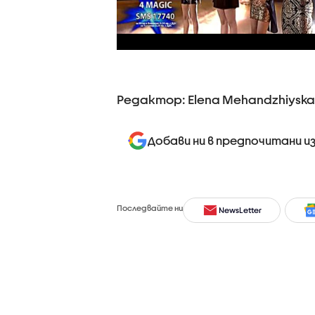
Редактор: Elena Mehandzhiyska
Добави ни в предпочитани и
Последвайте ни
NewsLetter