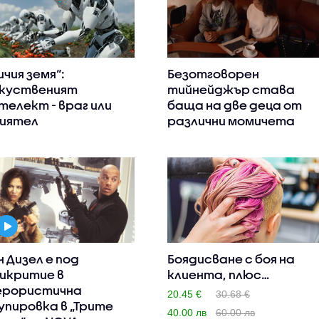
ичия земя“:
Безотговорен
куственият
тийнейджър става
телект - враг или
баща на две деца от
иятел
различни момичета
н Дизел е под
Боядисване с боя на
икритие в
клиента, плюс
рористична
подстригва..
20.45 €
30.68 €
упировка в „Трите
40.00 лв
60.00 лв