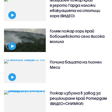
езерото Гарда наложи
евакуацията на стотици
хора (ВИДЕО)
Голям пожар гори край
бобошевското село Висока
могила
Почина бащата на Лионел
Меси
Пожар избухна в завод за
рециклиране край Ротердам
(ВИДЕО+СНИМКИ)