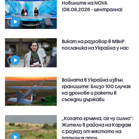
Новините на NOVA
(08.08.2026 - централна)
Викат на разговор в МВнР
посланика на Украйна у нас
Войната в Украйна извън
границите: Близо 100 случая
на дронове и ракети в
съседни държави
„Когато гръмна, се чу силно“:
Жители в района на Кардам
с разказ от мястото на
падналия дрон