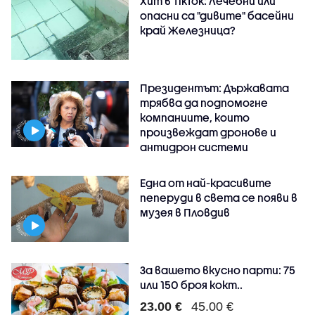
Хит в TikTok: Лечебни или
опасни са "дивите" басейни
край Железница?
Президентът: Държавата
трябва да подпомогне
компаниите, които
произвеждат дронове и
антидрон системи
Една от най-красивите
пеперуди в света се появи в
музея в Пловдив
За вашето вкусно парти: 75
или 150 броя кокт..
23.00 €
45.00 €