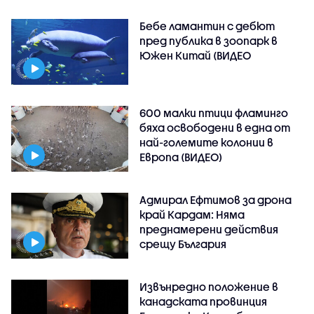
Бебе ламантин с дебют
пред публика в зоопарк в
Южен Китай (ВИДЕО
600 малки птици фламинго
бяха освободени в една от
най-големите колонии в
Европа (ВИДЕО)
Адмирал Ефтимов за дрона
край Кардам: Няма
преднамерени действия
срещу България
Извънредно положение в
канадската провинция