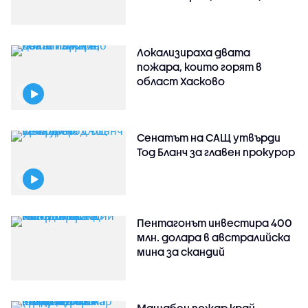
Локализираха двата
пожара, които горят в
област Хасково
Сенатът на САЩ утвърди
Тод Бланч за главен прокурор
Пентагонът инвестира 400
млн. долара в австралийска
мина за скандий
Мащабен пожар край