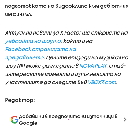
подготовката на видеоклипа към дебютния
им сингъл.
Актуални новини за X Factor ще откриете на
уебсайта на шоуто
, както и на
Facebook страницата на
предаването
. Целите епизоди на музикално
шоу №1 може да гледате в
NOVA PLAY,
a най-
интересните моменти и изпълненията на
участниците да следите във
VBOX7.com
.
Редактор:
Добави ни в предпочитани източници в
Google