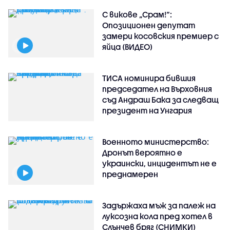
С викове „Срам!“:
Опозиционен депутат
замери косовския премиер с
яйца (ВИДЕО)
ТИСА номинира бившия
председател на Върховния
съд Андраш Бака за следващ
президент на Унгария
Военното министерство:
Дронът вероятно е
украински, инцидентът не е
преднамерен
Задържаха мъж за палеж на
луксозна кола пред хотел в
Слънчев бряг (СНИМКИ)