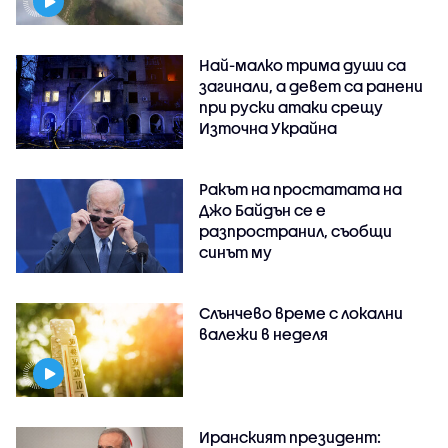
Най-малко трима души са
загинали, а девет са ранени
при руски атаки срещу
Източна Украйна
Ракът на простатата на
Джо Байдън се е
разпространил, съобщи
синът му
Слънчево време с локални
валежи в неделя
Иранският президент: