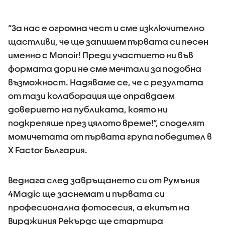
“За нас е огромна чест и сме изключително
щастливи, че ще запишем първата си песен
именно с Monoir! Преди участието ни във
формата дори не сме мечтали за подобна
възможност. Надяваме се, че с резултата
от тази колаборация ще оправдаем
доверието на публиката, която ни
подкрепяше през цялото време!“, споделят
момичетата от първата група победител в
X Factor България.
Веднага след завръщането си от Румъния
4Magic ще заснемат и първата си
професионална фотосесия, а екипът на
Вирджиния Рекърдс ще стартира