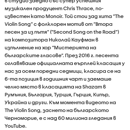
в студио заедно със супер успешния
музикален продуцент Chris Thrace, по-
известен като Monoir. Той стои зад хита “The
Violin Song” с фолклорен мотив от “Втора
песен за из пътя“ (“Second Song on the Road”)
на композитора Николай Кауфман в
изпълнение на хор “Мистерията на
българските гласове“. През 2016 г. песента
оглавяваше официалната еърплей класация у
нас за осем поредни седмици, класира се на
6-та позиция в годишния чарт и заемаше
челно място в класацията на Shazam в
Румъния, България, Турция, Гърция, Кипър,
Украйна и други. Към момента видеото на
The Violin Song, заснето на българското
Черноморие, е с над 60 милиона гледания в
YouTube.