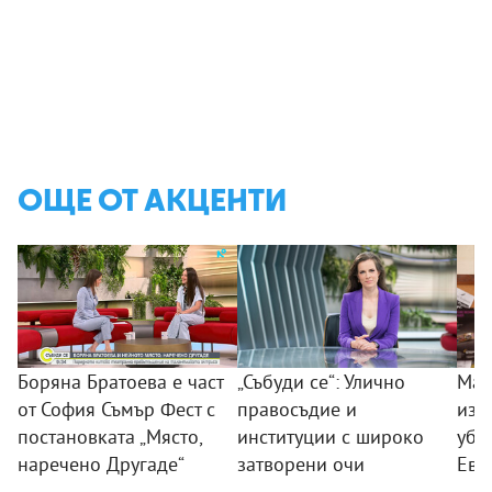
ОЩЕ ОТ АКЦЕНТИ
Боряна Братоева е част
„Събуди се“: Улично
Мар
от София Съмър Фест с
правосъдие и
изп
постановката „Място,
институции с широко
убие
наречено Другаде“
затворени очи
Ево