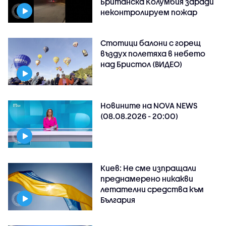
Британска Колумбия заради
неконтролируем пожар
Стотици балони с горещ
въздух полетяха в небето
над Бристол (ВИДЕО)
Новините на NOVA NEWS
(08.08.2026 - 20:00)
Киев: Не сме изпращали
преднамерено никакви
летателни средства към
България