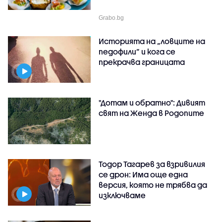
Grabo.bg
Историята на „ловците на
педофили” и кога се
прекрачва границата
"Дотам и обратно": Дивият
свят на Женда в Родопите
Тодор Тагарев за взривилия
се дрон: Има още една
версия, която не трябва да
изключваме