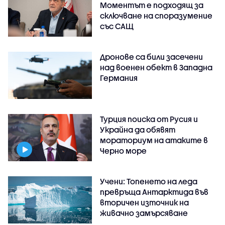
Моментът е подходящ за
сключване на споразумение
със САЩ
Дронове са били засечени
над военен обект в Западна
Германия
Турция поиска от Русия и
Украйна да обявят
мораториум на атаките в
Черно море
Учени: Топенето на леда
превръща Антарктида във
вторичен източник на
живачно замърсяване