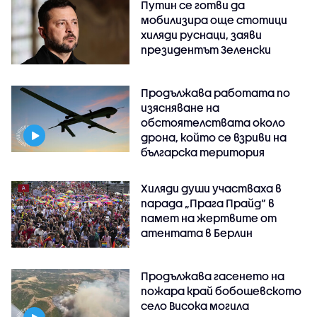
Путин се готви да
мобилизира още стотици
хиляди руснаци, заяви
президентът Зеленски
Продължава работата по
изясняване на
обстоятелствата около
дрона, който се взриви на
българска територия
Хиляди души участваха в
парада „Прага Прайд“ в
памет на жертвите от
атентата в Берлин
Продължава гасенето на
пожара край бобошевското
село Висока могила