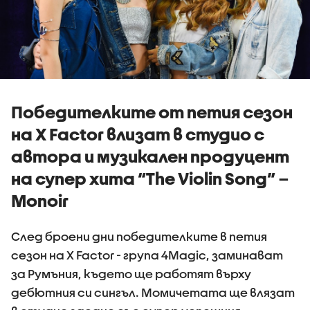
Победителките от петия сезон
на X Factor влизат в студио с
автора и музикален продуцент
на супер хита “The Violin Song” –
Monoir
След броени дни победителките в петия
сезон на X Factor - група 4Magic, заминават
за Румъния, където ще работят върху
дебютния си сингъл. Момичетата ще влязат