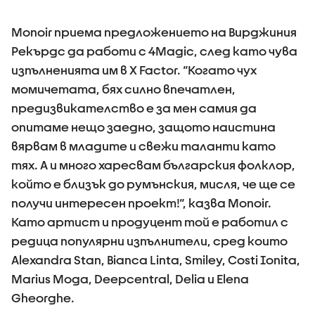
Monoir приема предложението на Вирджиния
Рекърдс да работи с 4Magic, след като чува
изпълненията им в X Factor. “Когато чух
момичетата, бях силно впечатлен,
предизвикателство e за мен самия да
опитаме нещо заедно, защото наистина
вярвам в младите и свежи таланти като
тях. А и много харесвам българския фолклор,
който е близък до румънския, мисля, че ще се
получи интересен проект!“, казва Monoir.
Като артист и продуцент той е работил с
редица популярни изпълнители, сред които
Alexandra Stan, Bianca Linta, Smiley, Costi Ionita,
Marius Moga, Deepcentral, Delia и Elena
Gheorghe.