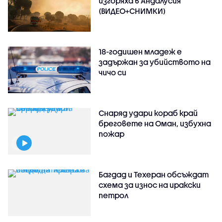
изгоряха в Андалусия
(ВИДЕО+СНИМКИ)
18-годишен младеж е
задържан за убийството на
чичо си
Снаряд удари кораб край
бреговете на Оман, избухна
пожар
Багдад и Техеран обсъждат
схема за износ на иракски
петрол