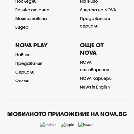
Последни
На живо
Всичко от днес
Лицата на NOVA
Моята новина
Предавания и
сериали
Видео
NOVA PLAY
ОЩЕ ОТ
NOVA
Новини
NOVA
Предавания
отговорност
Сериали
NOVA Кариери
Филми
News in English
МОБИЛНОТО ПРИЛОЖЕНИЕ НА NOVA.BG