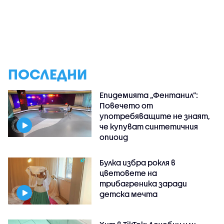
ПОСЛЕДНИ
Епидемията „Фентанил”:
Повечето от
употребяващите не знаят,
че купуват синтетичния
опиоид
Булка избра рокля в
цветовете на
трибагреника заради
детска мечта