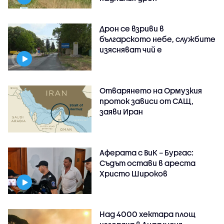
Дрон се взриви в
българското небе, службите
изясняват чий е
Отварянето на Ормузкия
проток зависи от САЩ,
заяви Иран
Аферата с ВиК – Бургас:
Съдът остави в ареста
Христо Широков
Над 4000 хектара площ