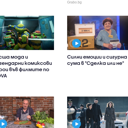
Grabo.bg
сша мода и
Силни емоции и сигурна
гендарни комиксови
сума в "Сделка или не"
рои във филмите по
OVA