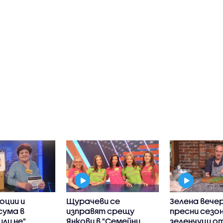
оции и
Щурачеви се
Зелена вечер
сума в
изправят срещу
пресни сезо
или не"
Янкови в "Семейни
зеленчуци о