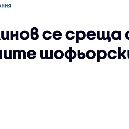
АНИЯ
линов се среща 
ните шофьорск