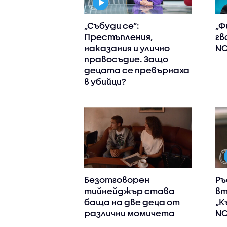
„Събуди се“:
„Ф
Престъпления,
гв
наказания и улично
NO
правосъдие. Защо
децата се превърнаха
в убийци?
Безотговорен
Ръ
тийнейджър става
вт
баща на две деца от
„К
различни момичета
N