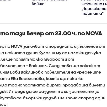
войни"
Станимир Гъ
„Черешката
тортата“
о тази вечер от 23.00 ч. по NOVA
чер по NOVA започват с поредното изпълнение от
о на нежната душа Кулагин му се наложи да чука
сле ще попият малко мъдрост и от
болистите – Божигол. След това ще покажат
шния Боби Ваклинов с повелителя на уредените
т с Ева Веселинова, която ще покаже
м за транспортната фирма, продаваща билети
вдив. И преди да се разделят със зрителите за
куство се въоръжи до зъби или поне според един
фир.