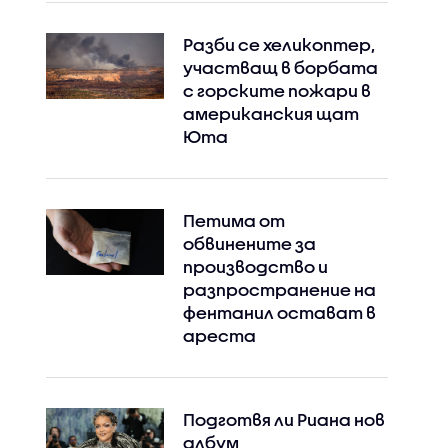
Разби се хеликоптер,
участващ в борбата
с горските пожари в
американския щат
Юта
Петима от
обвинените за
Instagram
Facebook
производство и
разпространение на
фентанил остават в
ареста
Подготвя ли Риана нов
албум