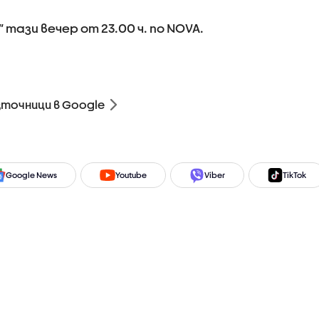
тази вечер от 23.00 ч. по NOVA.
зточници в Google
Google News
Youtube
Viber
TikTok