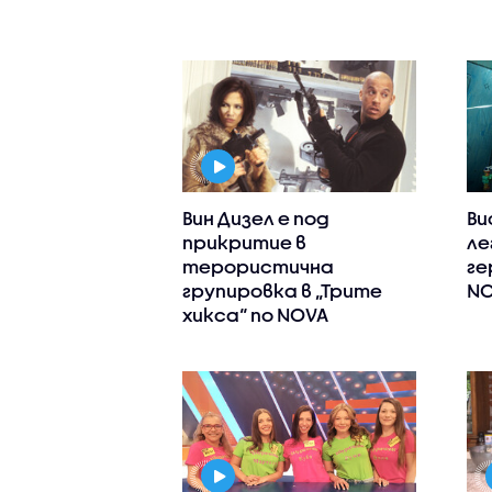
Вин Дизел е под
Ви
прикритие в
ле
терористична
ге
групировка в „Трите
N
хикса“ по NOVA