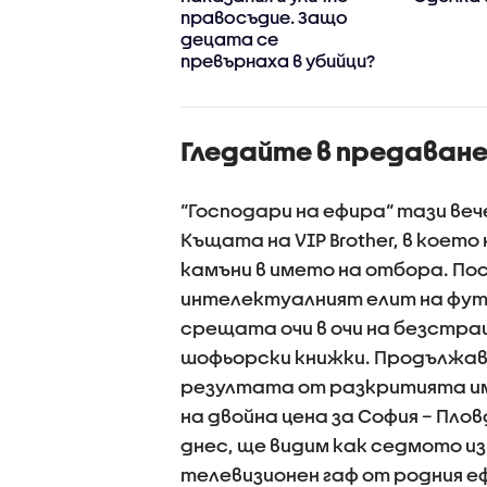
ерешката на
правосъдие. Защо
тата“
децата се
превърнаха в убийци?
Гледайте в предаванет
“Господари на ефира“ тази ве
Къщата на VIP Brother, в коет
камъни в името на отбора. По
интелектуалният елит на фут
срещата очи в очи на безстра
шофьорски книжки. Продължава
резултата от разкритията и
на двойна цена за София – Пло
днес, ще видим как седмото из
телевизионен гаф от родния е