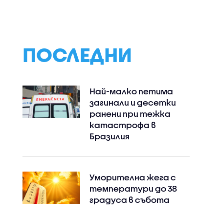
мов в
не"
 на
ПОСЛЕДНИ
Най-малко петима
загинали и десетки
ранени при тежка
катастрофа в
Бразилия
Уморителна жега с
температури до 38
градуса в събота