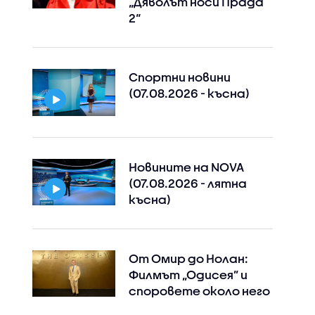
„Дяволът носи Прада
2“
Спортни новини
(07.08.2026 - късна)
Новините на NOVA
(07.08.2026 - лятна
късна)
От Омир до Нолан:
Филмът „Одисея” и
споровете около него