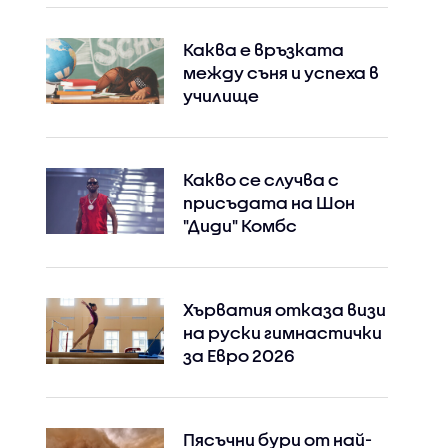
Каква е връзката
между съня и успеха в
училище
Какво се случва с
присъдата на Шон
"Диди" Комбс
Хърватия отказа визи
на руски гимнастички
за Евро 2026
Пясъчни бури от най-