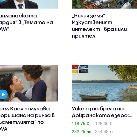
инландската
„Ничия земя“:
ардия“ в „Темата на
Изкуственият
VA”
интелект - враг или
приятел
сел Кроу получава
Уикенд на брега на
ори шанс на ринга в
Дойранското езеро:
ъсметлията“ по
Нощувк..
118.75 €
125.00 €
OVA
232.25 лв
244.48 лв