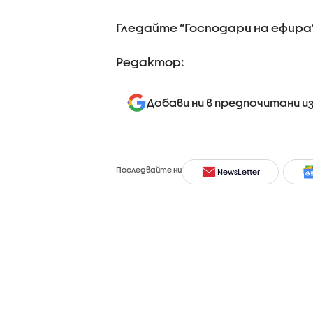
Гледайте “Господари на ефира” 
Редактор:
Добави ни в предпочитани и
Последвайте ни
NewsLetter