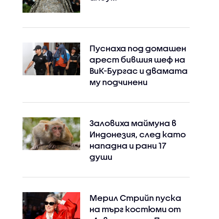
Пуснаха под домашен
арест бившия шеф на
ВиК-Бургас и двамата
му подчинени
Заловиха маймуна в
Индонезия, след като
нападна и рани 17
души
Мерил Стрийп пуска
на търг костюми от