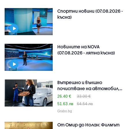
Спортни новини (07.08.2026 -
късна)
Новините на NOVA
(07.08.2026 - лятна късна)
Вътрешно и външно
почистване на автомобил,
п..
26.40 €
33.00 €
51.63 лв
64.54 лв
Grabo.bg
От Омир до Нолан: Филмът