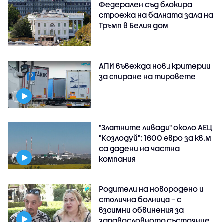
Федерален съд блокира
строежа на балната зала на
Тръмп в Белия дом
АПИ въвежда нови критерии
за спиране на тировете
"Златните ливади" около АЕЦ
"Козлодуй": 1600 евро за кв.м
са дадени на частна
компания
Родители на новородено и
столична болница – с
взаимни обвинения за
здравословното състояние