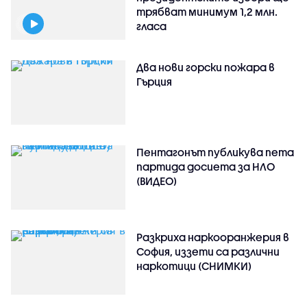
трябват минимум 1,2 млн.
гласа
Два нови горски пожара в
Гърция
Пентагонът публикува пета
партида досиета за НЛО
(ВИДЕО)
Разкриха наркооранжерия в
София, иззети са различни
наркотици (СНИМКИ)