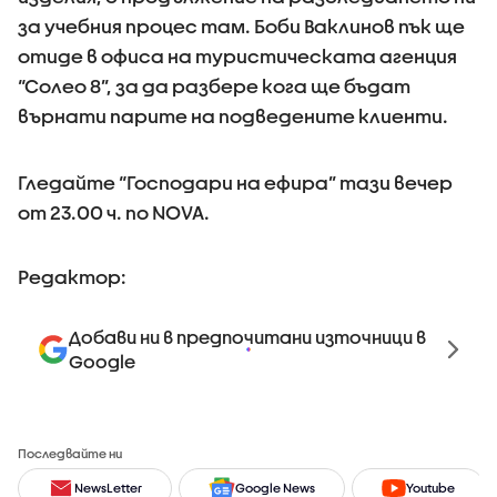
за учебния процес там. Боби Ваклинов пък ще
отиде в офиса на туристическата агенция
“Солео 8”, за да разбере кога ще бъдат
върнати парите на подведените клиенти.
Гледайте “Господари на ефира” тази вечер
от 23.00 ч. по NOVA.
Редактор:
Добави ни в предпочитани източници в
Google
Последвайте ни
NewsLetter
Google News
Youtube