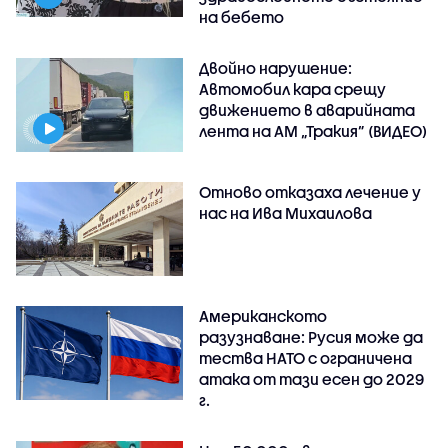
на бебето
Двойно нарушение:
Автомобил кара срещу
движението в аварийната
лента на АМ „Тракия” (ВИДЕО)
Отново отказаха лечение у
нас на Ива Михаилова
Американското
разузнаване: Русия може да
тества НАТО с ограничена
атака от тази есен до 2029
г.