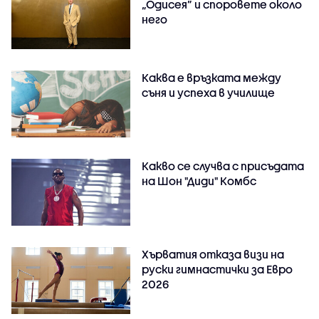
„Одисея” и споровете около
него
Каква е връзката между
съня и успеха в училище
Какво се случва с присъдата
на Шон "Диди" Комбс
Хърватия отказа визи на
руски гимнастички за Евро
2026