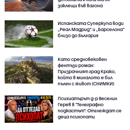
заклещи във вагона
Испанската Суперкупа води
„Реал Мадрид“ и „Барселона“
близо до България
Като средновековен
фентъзи роман:
Призрачният град Крако,
който в миналото е бил
пълен с живот (СНИМКИ)
Психиатърът д-р Веселин
Герев в "Телеграфно
подкастът": Отглеждат се
деца психопати