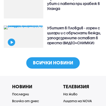
убит с павета при грабеж в
Уганда
Убитият в Пловдив - горен с
цигари и с обръснати вежди,
заподозрените остават в
ареста (ВИДЕО+СНИМКИ)
ВСИЧКИ НОВИНИ
НОВИНИ
ТЕЛЕВИЗИЯ
Последни
На живо
Всичко от днес
Лицата на NOVA