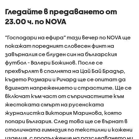
Гледайте в предаването от
23.00 ч. по NOVA
“Господари на ефира“ тази вечер по NOVA ще
покажат поредният словесен финт на
завърналия се блуден син на българския
футбол - Валери Божинов. После се
прехвърлят в спалнята на Цай Бай Брадър,
където Розмари и Ричард ще се опитат да
вдигнат напрежението и страстите. Ще се
включат към част от съпричастните към
жестоката смърт на русенската
журналистка Виктория Маринова, която
попари България. След това ще се върнат в
столичната гимназия по текстилни и кожени
изделия, с продължение на разследването ни