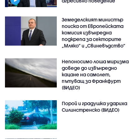
агресивно поведение
Земеделският министър
поиска от Европейската
комисия извънредна
подкрепа за секторите
„Мляко“ и „Свиневъдство“
Непоносимо лоша миризма
доведе до извънредно
кацане на самолет,
пътуващ за Франкфурт
(ВИДЕО)
Порой и градушка удариха
Силинстренско (ВИДЕО)