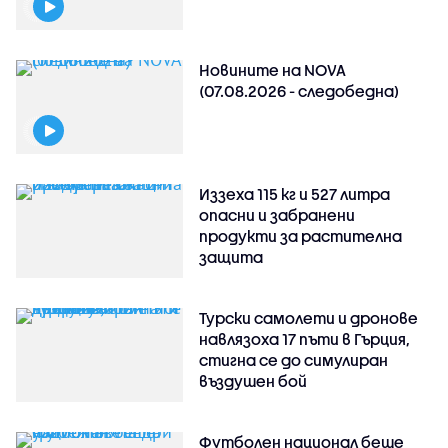
Новините на NOVA
(07.08.2026 - следобедна)
Иззеха 115 кг и 527 литра
опасни и забранени
продукти за растителна
защита
Турски самолети и дронове
навлязоха 17 пъти в Гърция,
стигна се до симулиран
въздушен бой
Футболен национал беше