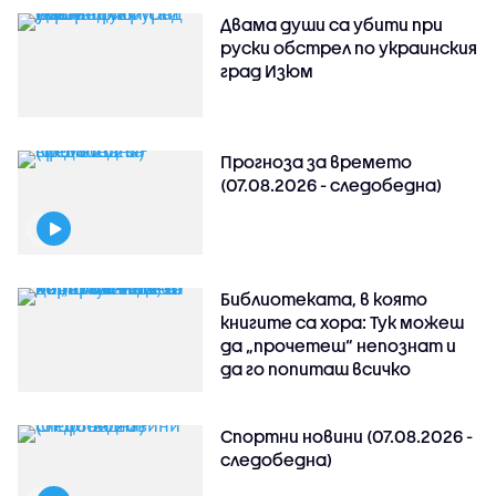
Двама души са убити при
руски обстрeл по украинския
град Изюм
Прогноза за времето
(07.08.2026 - следобедна)
Библиотеката, в която
книгите са хора: Тук можеш
да „прочетеш“ непознат и
да го попиташ всичко
Спортни новини (07.08.2026 -
следобедна)