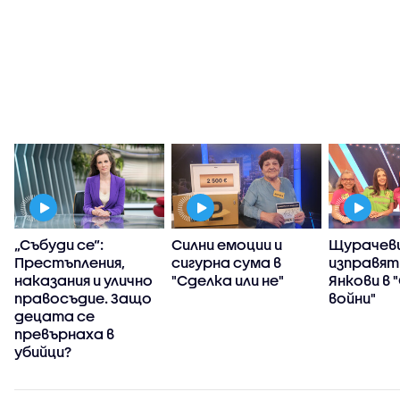
„Събуди се“:
Силни емоции и
Щурачеви
Престъпления,
сигурна сума в
изправят
наказания и улично
"Сделка или не"
Янкови в 
правосъдие. Защо
войни"
децата се
превърнаха в
убийци?