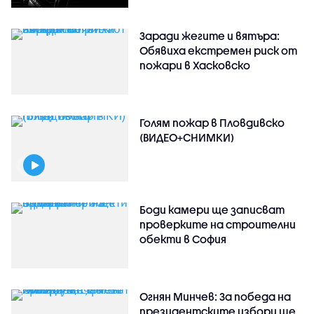
Заради жегите и вятъра:
Обявиха екстремен риск от
пожари в Хасковско
Голям пожар в Пловдивско
(ВИДЕО+СНИМКИ)
Боди камери ще записват
проверките на строителни
обекти в София
Огнян Минчев: За победа на
президентските избори ще