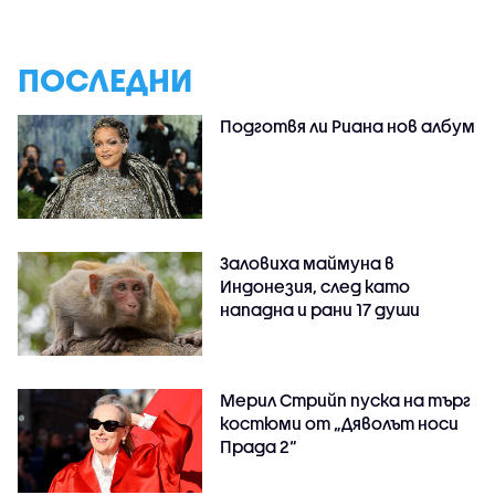
ПОСЛЕДНИ
Подготвя ли Риана нов албум
Заловиха маймуна в
Индонезия, след като
нападна и рани 17 души
Мерил Стрийп пуска на търг
костюми от „Дяволът носи
Прада 2“