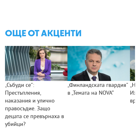
ОЩЕ ОТ АКЦЕНТИ
„Събуди се“:
„Финландската гвардия“
„Ни
Престъпления,
в „Темата на NOVA”
Изк
наказания и улично
вра
правосъдие. Защо
децата се превърнаха в
убийци?