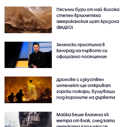
Пясъчни бури от най-висока
степен връхлетяха
американския щат Аризона
(ВИДЕО)
Зеленски пристигна в
Белград на първото си
официално посещение
Дронове с изкуствен
интелект ще откриват
горски пожари, бушуващи
под короните на дървета
Майка беше влачена 45
метра от влак, след като
детската ѝ количка се