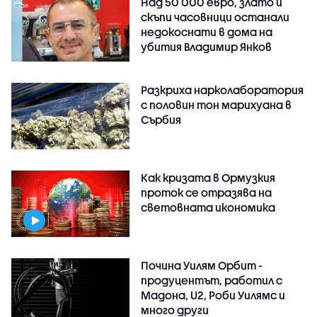
Над 50 000 евро, злато и
скъпи часовници останали
недокоснати в дома на
убития Владимир Янков
Разкриха нарколаборатория
с половин тон марихуана в
Сърбия
Как кризата в Ормузкия
проток се отразява на
световната икономика
Почина Уилям Орбит -
продуцентът, работил с
Мадона, U2, Роби Уилямс и
много други