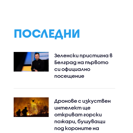
мов в
не"
 на
ПОСЛЕДНИ
Зеленски пристигна в
Белград на първото
си официално
посещение
Дронове с изкуствен
интелект ще
откриват горски
пожари, бушуващи
под короните на