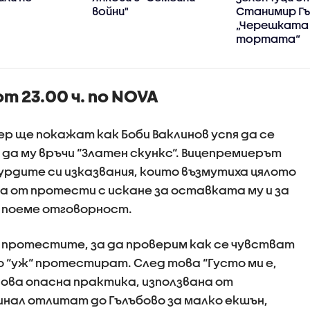
войни"
Станимир Гъ
„Черешката
тортата“
т 23.00 ч. по NOVA
ер ще покажат как Боби Ваклинов успя да се
 да му връчи “Златен скункс“. Вицепремиерът
рдите си изказвания, които възмутиха цялото
а от протести с искане за оставката му и за
 поеме отговорност.
 протестите, за да проверим как се чувстват
во “уж“ протестират. След това “Густо ми е,
нова опасна практика, използвана от
нал отлитат до Гълъбово за малко екшън,