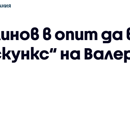
АНИЯ
инов в опит да
скункс“ на Вале