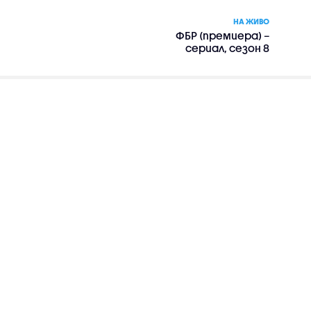
НА ЖИВО
ФБР (премиера) –
сериал, сезон 8