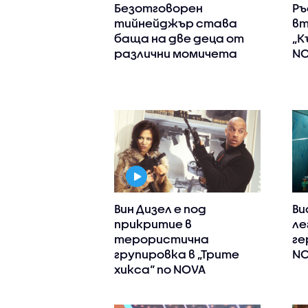
Безотговорен
Ръ
тийнейджър става
вт
баща на две деца от
„К
различни момичета
N
Вин Дизел е под
Ви
прикритие в
ле
терористична
ге
групировка в „Трите
N
хикса“ по NOVA