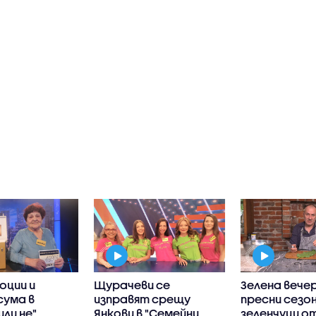
оции и
Щурачеви се
Зелена вечер
сума в
изправят срещу
пресни сезо
или не"
Янкови в "Семейни
зеленчуци о