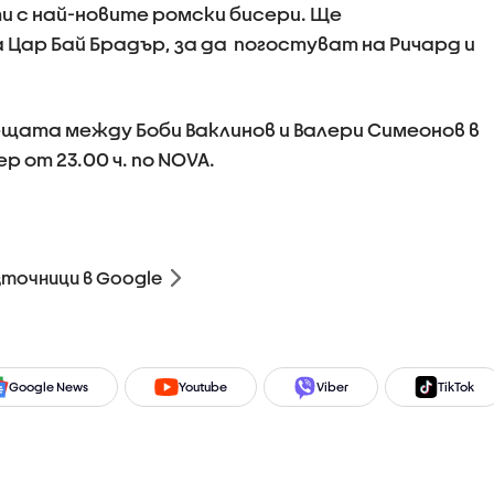
 с най-новите ромски бисери. Ще
Цар Бай Брадър, за да погостуват на Ричард и
щата между Боби Ваклинов и Валери Симеонов в
р от 23.00 ч. по NOVA.
зточници в Google
Google News
Youtube
Viber
TikTok