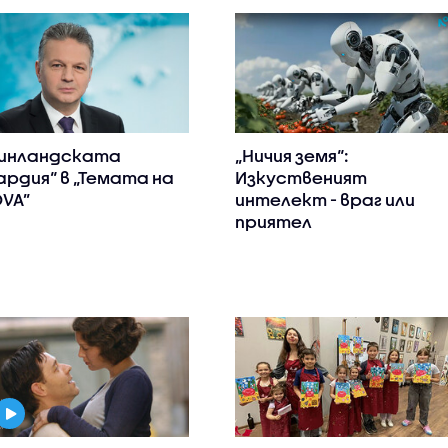
инландската
„Ничия земя“:
ардия“ в „Темата на
Изкуственият
VA”
интелект - враг или
приятел