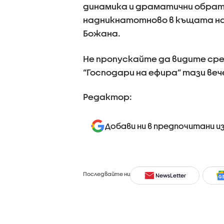
динамика и драматични обрати
надникнатотново в къщата на 
Божана.
Не пропускайте да видите сре
“Господари на ефира” тази вече
Редактор:
Добави ни в предпочитани и
Последвайте ни
NewsLetter