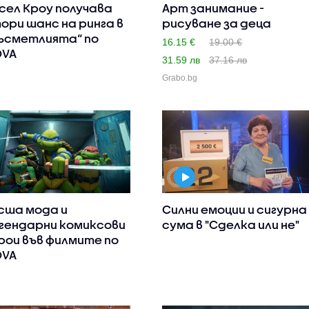
сел Кроу получава
Арт занимание -
ори шанс на ринга в
рисуване за деца
ъсметлията“ по
16.15 €
19.00 €
OVA
31.59 лв
37.16 лв
Grabo.bg
сша мода и
Силни емоции и сигурна
гендарни комиксови
сума в "Сделка или не"
рои във филмите по
OVA