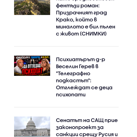
фентъзи роман:
Призрачният град
Крако, който в
миналото е бил пълен
с живот (СНИМКИ)
Психиатърът д-р
Веселин Герев в
"Телеграфно
подкастът":
Отглеждат се деца
психопати
Сенатът на САЩ прие
законопроект за
санкции срещу Русия и