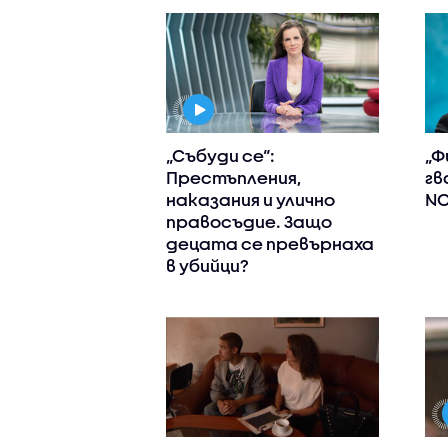
„Събуди се“:
„Ф
Престъпления,
гв
наказания и улично
NO
правосъдие. Защо
децата се превърнаха
в убийци?