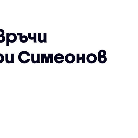
 връчи
ри Симеонов