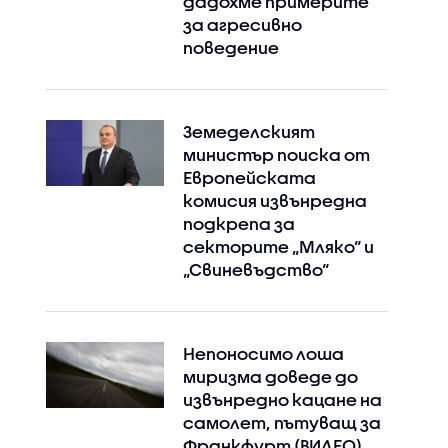
дадохме примерите
за агресивно
поведение
Земеделският
министър поиска от
Европейската
комисия извънредна
подкрепа за
секторите „Мляко“ и
„Свиневъдство“
Непоносимо лоша
миризма доведе до
извънредно кацане на
самолет, пътуващ за
Франкфурт (ВИДЕО)