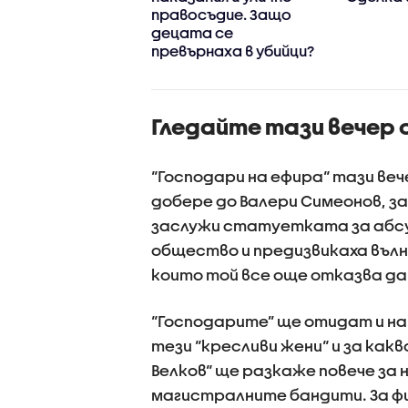
ерешката на
правосъдие. Защо
тата“
децата се
превърнаха в убийци?
Гледайте тази вечер о
“Господари на ефира“ тази веч
добере до Валери Симеонов, за
заслужи статуетката за абсу
общество и предизвикаха вълн
които той все още отказва да
“Господарите” ще отидат и на
тези “кресливи жени“ и за как
Велков“ ще разкаже повече за 
магистралните бандити. За фи