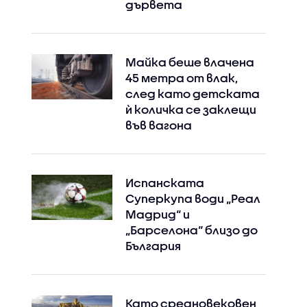
дървета
Майка беше влачена
45 метра от влак,
след като детската
ѝ количка се заклещи
във вагона
Испанската
Суперкупа води „Реал
Мадрид“ и
„Барселона“ близо до
Instagram
Facebook
България
Като средновековен