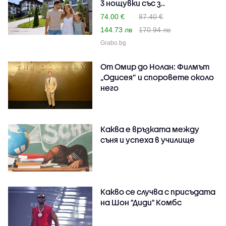
3 нощувки със з..
74.00 €
87.40 €
144.73 лв
170.94 лв
Grabo.bg
От Омир до Нолан: Филмът
„Одисея” и споровете около
него
Каква е връзката между
съня и успеха в училище
Какво се случва с присъдата
на Шон "Диди" Комбс