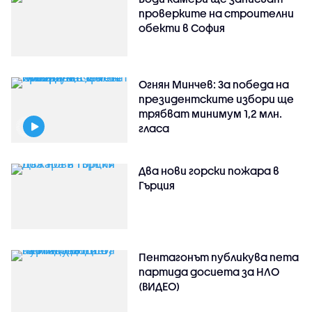
проверките на строителни
обекти в София
Огнян Минчев: За победа на
президентските избори ще
трябват минимум 1,2 млн.
гласа
Два нови горски пожара в
Гърция
Пентагонът публикува пета
партида досиета за НЛО
(ВИДЕО)