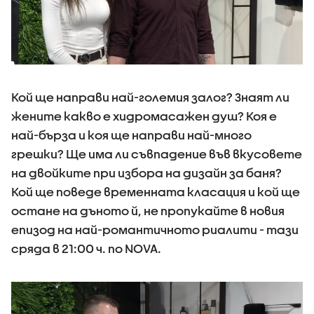
Кой ще направи най-големия залог? Знаят ли
жените какво е хидромасажен душ? Коя е
най-бърза и коя ще направи най-много
грешки? Ще има ли съвпадение във вкусовете
на двойките при избора на дизайн за баня?
Кой ще поведе временната класация и кой ще
остане на дъното й, не пропукайте в новия
епизод на най-романтичното риалити - тази
сряда в 21:00 ч. по NOVA.