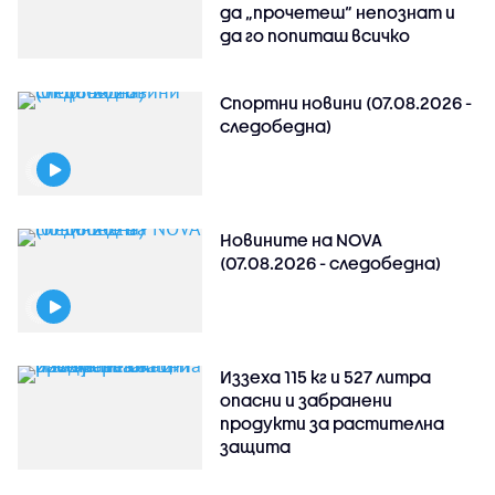
да „прочетеш“ непознат и
да го попиташ всичко
Спортни новини (07.08.2026 -
следобедна)
Новините на NOVA
(07.08.2026 - следобедна)
Иззеха 115 кг и 527 литра
опасни и забранени
продукти за растителна
защита