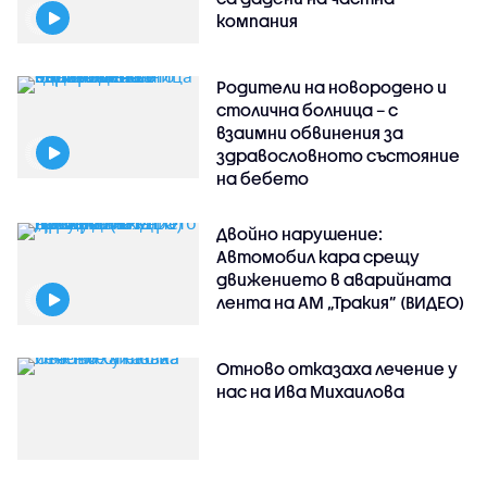
компания
Родители на новородено и
столична болница – с
взаимни обвинения за
здравословното състояние
на бебето
Двойно нарушение:
Автомобил кара срещу
движението в аварийната
лента на АМ „Тракия” (ВИДЕО)
Отново отказаха лечение у
нас на Ива Михаилова