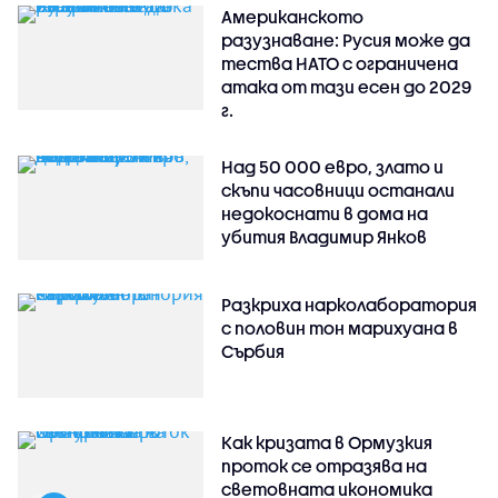
Американското
разузнаване: Русия може да
тества НАТО с ограничена
атака от тази есен до 2029
г.
Над 50 000 евро, злато и
скъпи часовници останали
недокоснати в дома на
убития Владимир Янков
Разкриха нарколаборатория
с половин тон марихуана в
Сърбия
Как кризата в Ормузкия
проток се отразява на
световната икономика