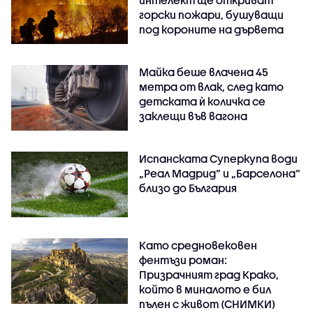
интелект ще откриват
горски пожари, бушуващи
под короните на дървета
Майка беше влачена 45
метра от влак, след като
детската ѝ количка се
заклещи във вагона
Испанската Суперкупа води
„Реал Мадрид“ и „Барселона“
близо до България
Като средновековен
фентъзи роман:
Призрачният град Крако,
който в миналото е бил
пълен с живот (СНИМКИ)