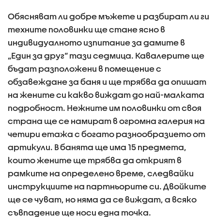
Обясняват ли добре мъжете и разбират ли ги
техните половинки ще стане ясно в
индивидуалното изпитание за дамите в
„Един за друг“ тази седмица. Кавалерите ще
бъдат разположени в помещение с
обзавеждане за баня и ще трябва да опишат
на жените си какво виждат до най-малката
подробност. Нежните им половинки от своя
страна ще се намират в огромна галерия на
четири етажа с богато разнообразието от
артикули. В банята ще има 15 предмета,
които жените ще трябва да открият в
рамките на определено време, следвайки
инструкциите на партньорите си. Двойките
ще се чуват, но няма да се виждат, а всяко
съвпадение ще носи една точка.