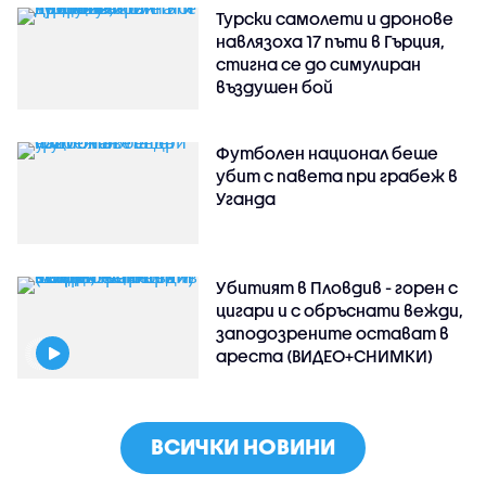
Турски самолети и дронове
навлязоха 17 пъти в Гърция,
стигна се до симулиран
въздушен бой
Футболен национал беше
убит с павета при грабеж в
Уганда
Убитият в Пловдив - горен с
цигари и с обръснати вежди,
заподозрените остават в
ареста (ВИДЕО+СНИМКИ)
ВСИЧКИ НОВИНИ