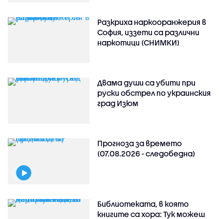
Разкриха наркооранжерия в
София, иззети са различни
наркотици (СНИМКИ)
Двама души са убити при
руски обстрeл по украинския
град Изюм
Прогноза за времето
(07.08.2026 - следобедна)
Библиотеката, в която
книгите са хора: Тук можеш