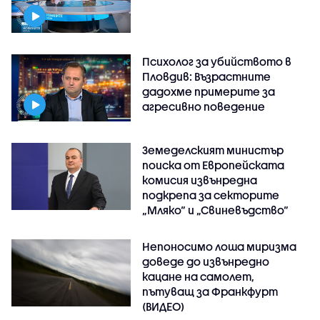
Психолог за убийството в
Пловдив: Възрастните
дадохме примерите за
агресивно поведение
Земеделският министър
поиска от Европейската
комисия извънредна
подкрепа за секторите
„Мляко“ и „Свиневъдство“
Непоносимо лоша миризма
доведе до извънредно
кацане на самолет,
пътуващ за Франкфурт
(ВИДЕО)