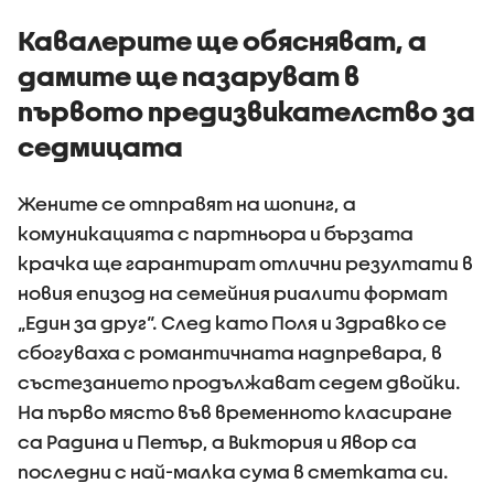
Кавалерите ще обясняват, а
дамите ще пазаруват в
първото предизвикателство за
седмицата
Жените се отправят на шопинг, а
комуникацията с партньора и бързата
крачка ще гарантират отлични резултати в
новия епизод на семейния риалити формат
„Един за друг“. След като Поля и Здравко се
сбогуваха с романтичната надпревара, в
състезанието продължават седем двойки.
На първо място във временното класиране
са Радина и Петър, а Виктория и Явор са
последни с най-малка сума в сметката си.