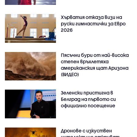
Хърватия отказа визи на
руски гимнастички за Евро
2026
Пясъчни бури от най-висока
степен връхлетяха
американския щат Аризона
(ВИДЕО)
Зеленски пристигна в
Белград на първото си
официално посещение
Дронове с изкуствен