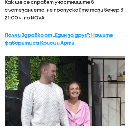
Как ще се справят участниците в
състезанието, не пропускайте тази вечер в
21:00 ч. по NOVA.
Поля и Здравко от „Един за друг“: Нашите
фаворити са Криси и Арти