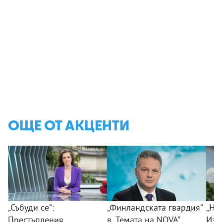
ОЩЕ ОТ АКЦЕНТИ
„Събуди се“:
„Финландската гвардия“
„Ни
Престъпления,
в „Темата на NOVA”
Изк