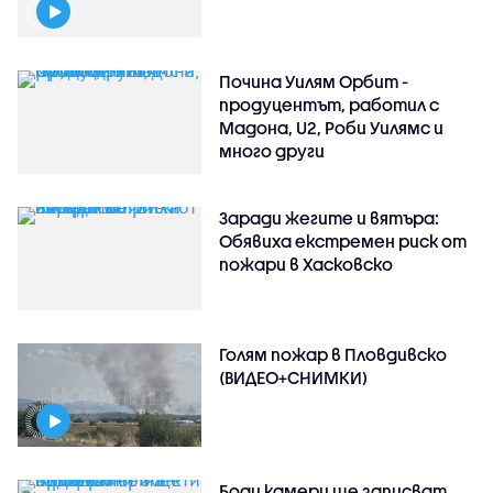
Почина Уилям Орбит -
продуцентът, работил с
Мадона, U2, Роби Уилямс и
много други
Заради жегите и вятъра:
Обявиха екстремен риск от
пожари в Хасковско
Голям пожар в Пловдивско
(ВИДЕО+СНИМКИ)
Боди камери ще записват