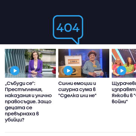
„Събуди се“:
Силни емоции и
Щурачеви
Престъпления,
сигурна сума в
изправят
наказания и улично
"Сделка или не"
Янкови в 
правосъдие. Защо
войни"
децата се
превърнаха в
убийци?