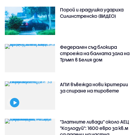
Порой и градушка удариха
Силинстренско (ВИДЕО)
Федерален съд блокира
строежа на балната зала на
Тръмп в Белия дом
АПИ въвежда нови критерии
за спиране на тировете
"Златните ливади" около АЕЦ
"Козлодуй": 1600 евро за кв.м
са дадени на частна