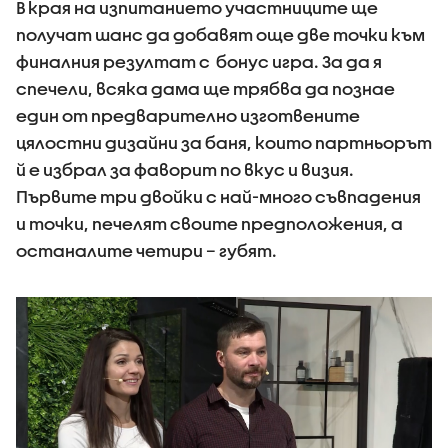
В края на изпитанието участниците ще
получат шанс да добавят още две точки към
финалния резултат с бонус игра. За да я
спечели, всяка дама ще трябва да познае
един от предварително изготвените
цялостни дизайни за баня, които партньорът
й е избрал за фаворит по вкус и визия.
Първите три двойки с най-много съвпадения
и точки, печелят своите предположения, а
останалите четири – губят.