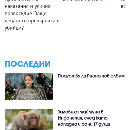
наказания и улично
вра
правосъдие. Защо
децата се превърнаха в
убийци?
ПОСЛЕДНИ
Подготвя ли Риана нов албум
Заловиха маймуна в
Индонезия, след като
нападна и рани 17 души