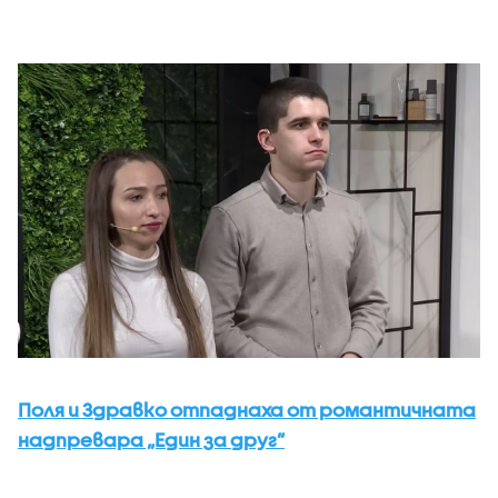
Поля и Здравко отпаднаха от романтичната
надпревара „Един за друг”