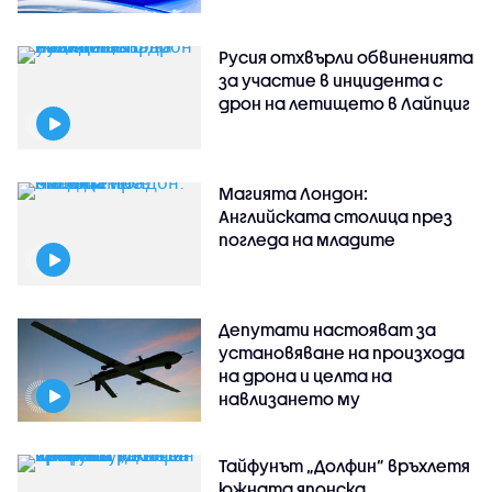
Русия отхвърли обвиненията
за участие в инцидента с
дрон на летището в Лайпциг
Магията Лондон:
Английската столица през
погледа на младите
Депутати настояват за
установяване на произхода
на дрона и целта на
навлизането му
Тайфунът „Долфин” връхлетя
южната японска