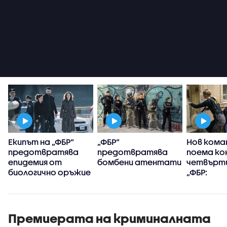
Екипът на „ФБР“
„ФБР“
Нов кома
предотвратява
предотвратява
поема ко
епидемия от
бомбени атентати
четвърти
биологично оръжие
„ФБР:
Междуна
разследв
Премиерата на криминалната