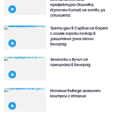
префектура Окинава,
Източен Китай се готви за
стихията
Трети ден в Сърбия се борят
с голям горски пожар в
защитена зона около
Белград
Зеленски и Вучич се
срещнаха в Белград
Испания въведе граничен
контрол с Италия