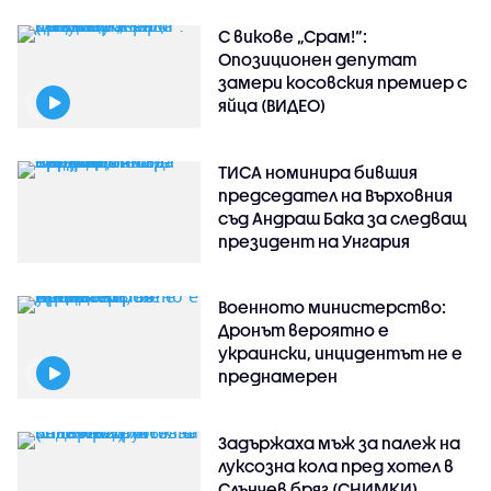
С викове „Срам!“:
Опозиционен депутат
замери косовския премиер с
яйца (ВИДЕО)
ТИСА номинира бившия
председател на Върховния
съд Андраш Бака за следващ
президент на Унгария
Военното министерство:
Дронът вероятно е
украински, инцидентът не е
преднамерен
Задържаха мъж за палеж на
луксозна кола пред хотел в
Слънчев бряг (СНИМКИ)