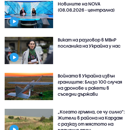
Новините на NOVA
(08.08.2026 - централна)
Викат на разговор в МВнР
посланика на Украйна у нас
Войната в Украйна извън
границите: Близо 100 случая
на дронове и ракети в
съседни държави
„Когато гръмна, се чу силно“:
Жители в района на Кардам
с разказ от мястото на
падналия дрон