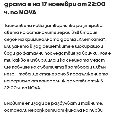
драма е на 17 ноември от 22:00
ч. по NOVA
Тайнствена нова затворничка разтърсва
света на останалите герои във втория
сезон на криминалната драма „Клетката“.
Влизането й зад решетките е шокиращо и
води до фатални последствия за всички. Коя е
тя, какво е извършила и как нейната участ
ще повлияе на събитията в затвора и извън
него – това ще стане ясно в продължението
на сериала от понеделник до четвъртък в
22:00 ч. по NOVA.
В новите епизоди се разбулват и тайните,
останали неразкрити от финала на първи