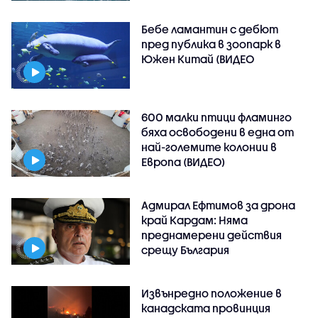
Бебе ламантин с дебют
пред публика в зоопарк в
Южен Китай (ВИДЕО
600 малки птици фламинго
бяха освободени в една от
най-големите колонии в
Европа (ВИДЕО)
Адмирал Ефтимов за дрона
край Кардам: Няма
преднамерени действия
срещу България
Извънредно положение в
канадската провинция