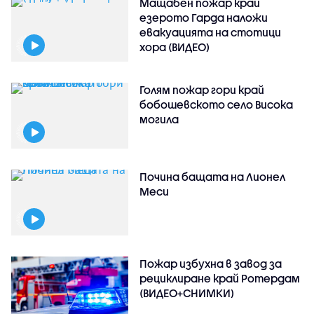
Мащабен пожар край
езерото Гарда наложи
евакуацията на стотици
хора (ВИДЕО)
Голям пожар гори край
бобошевското село Висока
могила
Почина бащата на Лионел
Меси
Пожар избухна в завод за
рециклиране край Ротердам
(ВИДЕО+СНИМКИ)