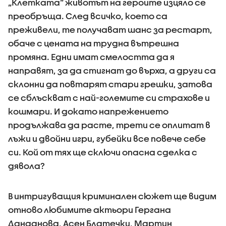
„Клетката“ животът на героите изцяло се
преобръща. След всичко, което са
преживели, те получават шанс за рестарт,
обаче с цената на трудна вътрешна
промяна. Едни имат смелостта да я
направят, за да стигнат до върха, а други са
склонни да повтарят стари грешки, затова
се сблъскват с най-големите си страхове и
кошмари. И докато напрежението
продължава да расте, трети се оплитат в
лъжи и двойни игри, губейки все повече себе
си. Кой от тях ще сключи опасна сделка с
дявола?
В интригуващия криминален сюжет ще видим
отново любимите актьори Гергана
Данданова, Асен Блатечки, Мартин