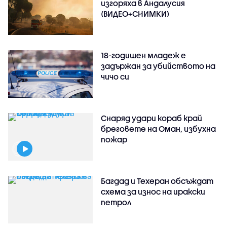
изгоряха в Андалусия
(ВИДЕО+СНИМКИ)
18-годишен младеж е
задържан за убийството на
чичо си
Снаряд удари кораб край
бреговете на Оман, избухна
пожар
Багдад и Техеран обсъждат
схема за износ на иракски
петрол