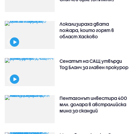
Локализираха двата
пожара, които горят в
област Хасково
Сенатът на САЩ утвърди
Тод Бланч за главен прокурор
Пентагонът инвестира 400
млн. долара в австралийска
мина за скандий