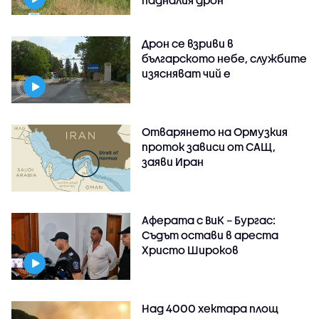
Дрон се взриви в
българското небе, службите
изясняват чий е
Отварянето на Ормузкия
проток зависи от САЩ,
заяви Иран
Аферата с ВиК – Бургас:
Съдът остави в ареста
Христо Широков
Над 4000 хектара площ