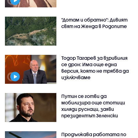
"Дотам и обратно": Дивият
свят на Женда в Родопите
Тодор Тагарев за взривилия
се дрон: Има още една
версия, която не трябва да
изключваме
Путин се готви да
мобилизира още стотици
хиляди руснаци, заяви
президентът Зеленски
Продължава работата по