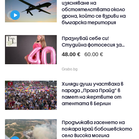
изясняване на
обстоятелствата около
дрона, който се взриви на
българска територия
Празнувай себе си!
Студийна фотосесия за
рож..
48.00 €
60.00 €
Grabo.bg
Хиляди души участваха в
парада „Прага Прайд“ в
памет на жертвите от
атентата в Берлин
Продължава гасенето на
пожара край бобошевското
село Висока могила