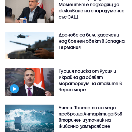
Моментът е подходящ за
сключване на споразумение
със САЩ
Дронове са били засечени
над военен обект в Западна
Германия
Турция поиска от Русия и
Украйна да обявят
мораториум на атаките в
Черно море
Учени: Топенето на леда
превръща Антарктида във
вторичен източник на
живачно замърсяване