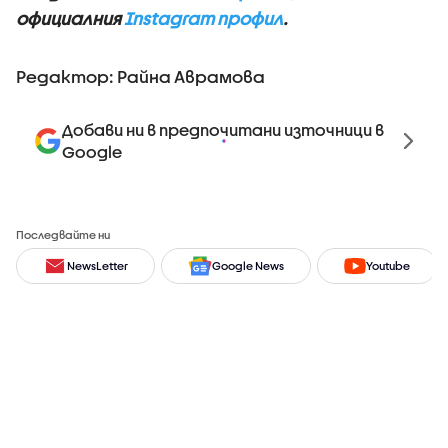
официалния
Instagram профил
.
Редактор: Райна Аврамова
Добави ни в предпочитани източници в
Google
Последвайте ни
NewsLetter
Google News
Youtube