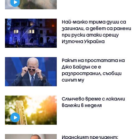
Най-малко трима души са
загинали, а девет са ранени
при руски атаки срещу
Източна Украйна
Ракът на простатата на
Джо Байдън се е
разпространил, съобщи
синът му
Слънчево време с локални
валежи в неделя
Иранският президент: