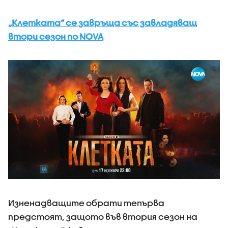
„Клетката“ се завръща със завладяващ
втори сезон по NOVA
Изненадващите обрати тепърва
предстоят, защото във втория сезон на