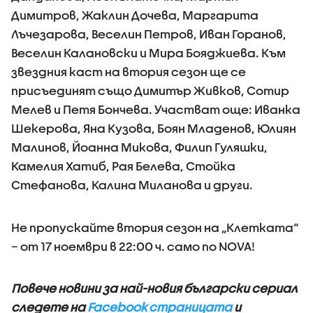
Димитров, Жаклин Дочева, Маргарита
Лъчезарова, Веселин Петров, Иван Горанов,
Веселин Калановски и Мира Бояджиева. Към
звездния каст на втория сезон ще се
присъединят също Димитър Живков, Сотир
Мелев и Петя Бончева. Участват още: Иванка
Шекерова, Яна Кузова, Боян Младенов, Юлиян
Малинов, Йоанна Микова, Филип Гуляшки,
Камелия Хатиб, Рая Белева, Стойка
Стефанова, Калина Миланова и други.
Не пропускайте втория сезон на „Клетката“
– от 17 ноември в 22:00 ч. само по NOVA!
Повече новини за най-новия български сериал
следете на
Facebook страницата
и