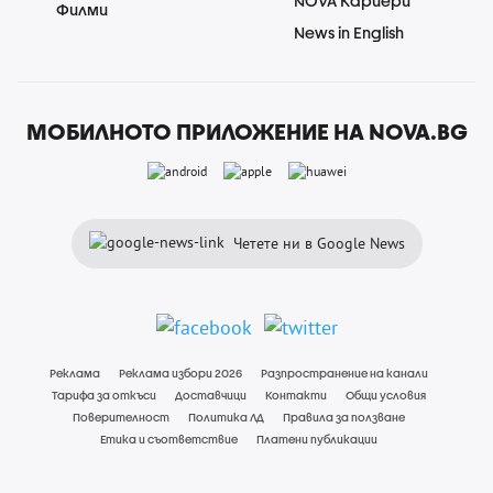
NOVA Кариери
Филми
News in English
МОБИЛНОТО ПРИЛОЖЕНИЕ НА NOVA.BG
Четете ни в Google News
Реклама
Реклама избори 2026
Разпространение на канали
Тарифа за откъси
Доставчици
Контакти
Общи условия
Поверителност
Политика ЛД
Правила за ползване
Етика и съответствие
Платени публикации