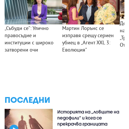
Дес
„Събуди се“: Улично
Мартин Лорънс се
на 
правосъдие и
изправя срещу сериен
„Тр
институции с широко
убиец в „Агент XXL 3:
Отм
затворени очи
Еволюция“
ПОСЛЕДНИ
Историята на „ловците на
педофили” и кога се
прекрачва границата