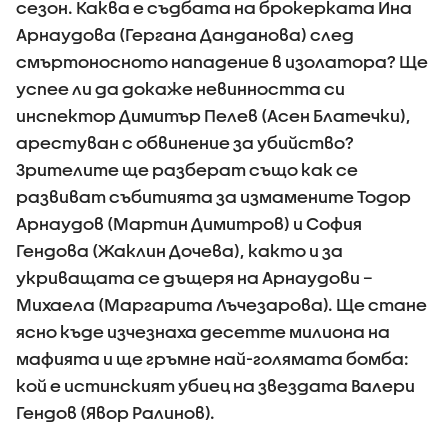
сезон. Каква е съдбата на брокерката Ина
Арнаудова (Гергана Данданова) след
смъртоносното нападение в изолатора? Ще
успее ли да докаже невинността си
инспектор Димитър Пелев (Асен Блатечки),
арестуван с обвинение за убийство?
Зрителите ще разберат също как се
развиват събитията за измамените Тодор
Арнаудов (Мартин Димитров) и София
Гендова (Жаклин Дочева), както и за
укриващата се дъщеря на Арнаудови –
Михаела (Маргарита Лъчезарова). Ще стане
ясно къде изчезнаха десетте милиона на
мафията и ще гръмне най-голямата бомба:
кой е истинският убиец на звездата Валери
Гендов (Явор Ралинов).