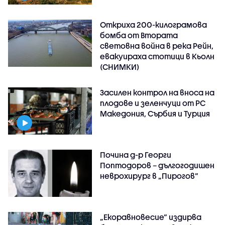
Откриха 200-килограмова
бомба от Втората
световна война в река Рейн,
евакуираха стотици в Кьолн
(СНИМКИ)
Засилен контрол на вноса на
плодове и зеленчуци от РС
Македония, Сърбия и Турция
Почина д-р Георги
Поптодоров – дългогодишен
неврохирург в „Пирогов“
„Екоравновесие“ издирва