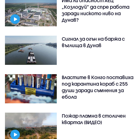
Има ли опасност АЕЦ
„Козлодуй” да спре работа
заради ниското ниво на
Дунав?
Сигнал за огън на баржа с
въглища в Дунав
Властите в Конго поставиха
под карантина кораб с 255
души заради съмнения за
ебола
Пожар пламна в столичен
квартал (ВИДЕО)