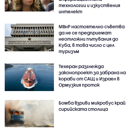
технологии и изкуствения
интелект
МВнР настоятелно съветва
да не се предприемат
неотложни пътувания до
Куба, в това число с цел
туризъм
Техеран разглежда
законопроект за забрана на
кораби от САЩ и Израел в
Ормузкия проток
Бомба взриви микробус край
сирийската столица