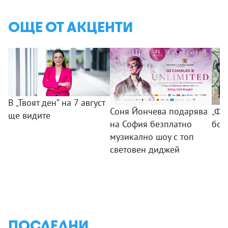
ОЩЕ ОТ АКЦЕНТИ
В „Твоят ден” на 7 август
Соня Йончева подарява
„ФБ
ще видите
на София безплатно
бом
музикално шоу с топ
световен диджей
ПОСЛЕДНИ