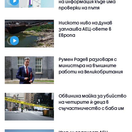
на информация къде има
проверки на пътя
Ниското ниво на Дунав
заплашва АЕЦ-овете в
Европа
Румен Радев разговаря с
министъра на външните
работи на Великобритания
Обвиниха майка за убийство
на четирите ѝ деца в
съучастничество с баба им