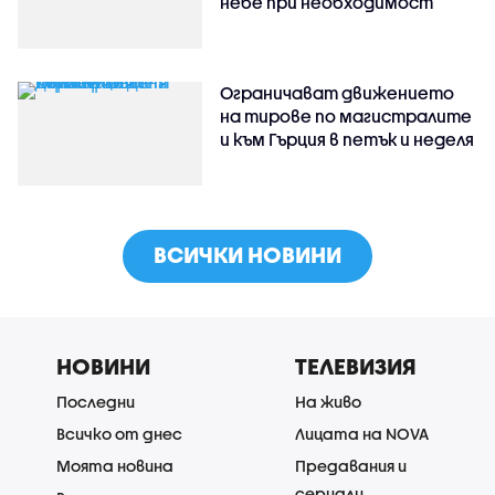
небе при необходимост
Ограничават движението
на тирове по магистралите
и към Гърция в петък и неделя
ВСИЧКИ НОВИНИ
НОВИНИ
ТЕЛЕВИЗИЯ
Последни
На живо
Всичко от днес
Лицата на NOVA
Моята новина
Предавания и
сериали