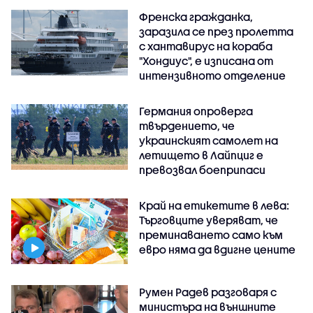
Френска гражданка,
заразила се през пролетта
с хантавирус на кораба
"Хондиус", е изписана от
интензивното отделение
Германия опроверга
твърдението, че
украинският самолет на
летището в Лайпциг е
превозвал боеприпаси
Край на етикетите в лева:
Търговците уверяват, че
преминаването само към
евро няма да вдигне цените
Румен Радев разговаря с
министъра на външните