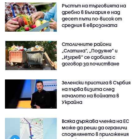
Ръстът на търговията на
дребно в България е над
десет пъти по-висок от
средния в еврозоната
Столичните райони
„Слатина“, „Подуяне“ и
„Изгрев“ се сдобиха с
договор за почистване
Зеленски пристига в Сърбия
на първа визита след
началото на войната в
Украйна
Всяка държава членка на ЕС
може да реши да ограничи
споделянето в приложения