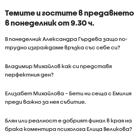
Темите и гостите в предавнето
в понеделник от 9.30 ч.
В понеделник Александра Гърдева защо по-
трудно изграждаме връзка със себе си?
Владимир Михайлов как си представя
перфектния ден?
Елизабет Михайлова – Бети ни сеща с Емилия
преди важно за нея събитие.
Блян или реалност е добрият финал в края на
брака коментира психолога Елица Великова?