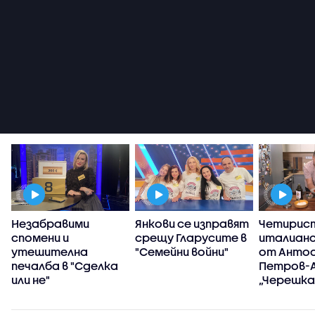
Незабравими
Янкови се изправят
Четирис
спомени и
срещу Гларусите в
италианс
утешителна
"Семейни войни"
от Анто
печалба в "Сделка
Петров-А
или не"
„Черешка
тортат