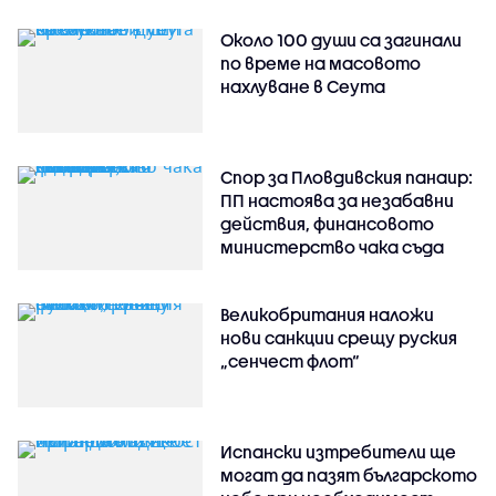
Около 100 души са загинали
по време на масовото
нахлуване в Сеута
Спор за Пловдивския панаир:
ПП настоява за незабавни
действия, финансовото
министерство чака съда
Великобритания наложи
нови санкции срещу руския
„сенчест флот“
Испански изтребители ще
могат да пазят българското