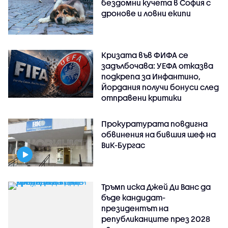
бездомни кучета в София с
дронове и ловни екипи
Кризата във ФИФА се
задълбочава: УЕФА отказва
подкрепа за Инфантино,
Йордания получи бонуси след
отправени критики
Прокуратурата повдигна
обвинения на бившия шеф на
ВиК-Бургас
Тръмп иска Джей Ди Ванс да
бъде кандидат-
президентът на
републиканците през 2028