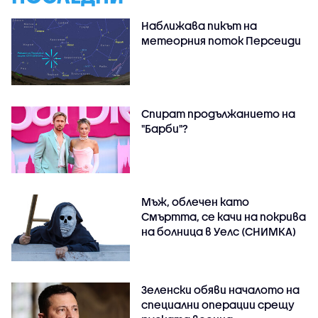
Наближава пикът на
метеорния поток Персеиди
Спират продължанието на
"Барби"?
Мъж, облечен като
Смъртта, се качи на покрива
на болница в Уелс (СНИМКА)
Зеленски обяви началото на
специални операции срещу