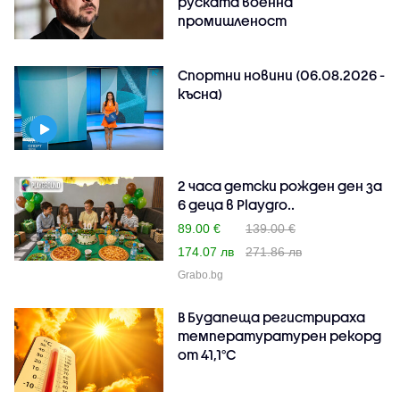
руската военна
промишленост
Спортни новини (06.08.2026 -
късна)
2 часа детски рожден ден за
6 деца в Playgro..
89.00 €
139.00 €
174.07 лв
271.86 лв
Grabo.bg
В Будапеща регистрираха
температуратурен рекорд
от 41,1°C