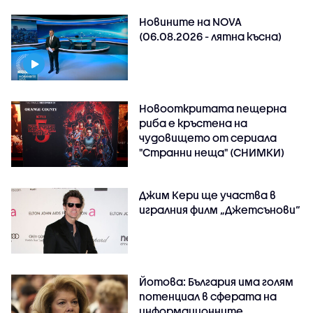
Новините на NOVA
(06.08.2026 - лятна късна)
Новооткритата пещерна
риба е кръстена на
чудовището от сериала
"Странни неща" (СНИМКИ)
Джим Кери ще участва в
игралния филм „Джетсънови“
Йотова: България има голям
потенциал в сферата на
информационните