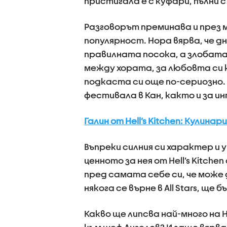
пристигала е с куфари, пълни с
Разговорът преминава и през
популярност. Нора вярва, че дн
правилната посока, а злобата
между хората, за любовта си 
подкаста си още по-сериозно.
фестивала в Кан, както и за и
Галин от Hell’s Kitchen: Кулина
Въпреки силния си характер и 
ценното за нея от Hell’s Kitc
пред самата себе си, че може 
някога се върне в All Stars, ще 
Какво ще липсва най-много на 