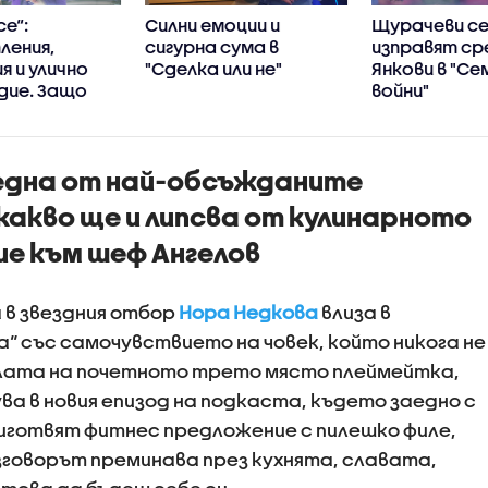
се“:
Силни емоции и
Щурачеви с
ления,
сигурна сума в
изправят с
я и улично
"Сделка или не"
Янкови в "Се
дие. Защо
войни"
се
ха в убийци?
 една от най-обсъжданите
какво ще и липсва от кулинарното
ие към шеф Ангелов
в звездния отбор
Нора Недкова
влиза в
“ със самочувствието на човек, който никога не
лата на почетното трето място плеймейтка,
а в новия епизод на подкаста, където заедно с
иготвят фитнес предложение с пилешко филе,
азговорът преминава през кухнята, славата,