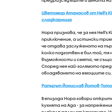
предразсъдъците и цената на 
Цветомир Атанасов от Hell’s Ki
сладкарница
Нора признава, че за нея Hell’s
приключение, а истински трим
че отдава заслуженото на първ
колко подготвен е бил той, тя 
възможности и смята, че също 
Според нея най-голямото пред
овладяването на емоциите си.
Рапърът Йонислав Йотов-Тото п
В епизода Нора говори открит
кухнята на Ада - за напрежен
плакала далеч от камерите. Не