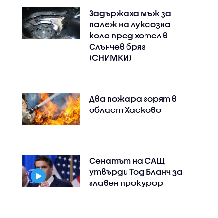
Задържаха мъж за
палеж на луксозна
кола пред хотел в
Слънчев бряг
(СНИМКИ)
Два пожара горят в
област Хасково
Сенатът на САЩ
утвърди Тод Бланч за
главен прокурор