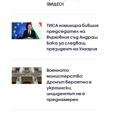
(ВИДЕО)
ТИСА номинира бившия
председател на
Върховния съд Андраш
Бака за следващ
президент на Унгария
Военното
министерство:
Дронът вероятно е
украински,
инцидентът не е
преднамерен