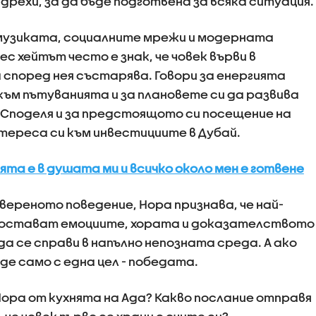
 дрехи, за да бъде подготвена за всяка ситуация.
 музиката, социалните мрежи и модерната
ес хейтът често е знак, че човек върви в
 според нея състарява. Говори за енергията
към пътуванията и за плановете си да развива
 Споделя и за предстоящото си посещение на
нтереса си към инвестициите в Дубай.
рията е в душата ми и всичко около мен е готвене
увереното поведение, Нора признава, че най-
hen остават емоциите, хората и доказателството
да се справи в напълно непозната среда. А ако
бъде само с една цел - победата.
Нора от кухнята на Ада? Какво послание отправя