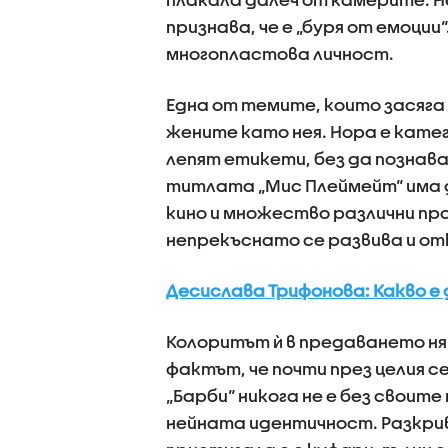
признава, че е „буря от емоции
многопластова личност.
Една от темите, които засяга
жените като нея. Нора е катег
лепят етикети, без да познава
титлата „Мис Плеймейт“ има д
кино и множество различни про
непрекъснато се развива и от
Десислава Трифонова: Какво е д
Колоритът ѝ в предаването ня
фактът, че почти през целия с
„Барби“ никога не е без своит
нейната идентичност. Разкрив