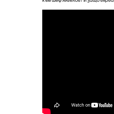
към шеф Ангелов? И защо вярва,