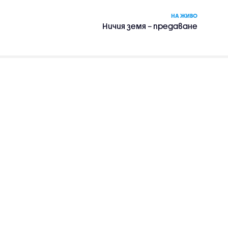
НА ЖИВО
Ничия земя – предаване