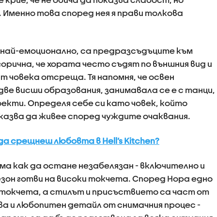
“. Именно това според нея я прави толкова
 най-емоционално, са предразсъдъците към
орична, че хората често съдят по външния вид и
т човека отсреща. Тя напомня, че освен
ве висши образования, занимавала се е с танци,
екти. Определя себе си като човек, който
казва да живее според чуждите очаквания.
а срещнеш любовта в Hell’s Kitchen?
ма как да остане незабелязан - включително и
езон готви на високи токчета. Според Нора едно
е токчета, а стилът и присъствието са част от
а и любопитен детайл от снимачния процес -