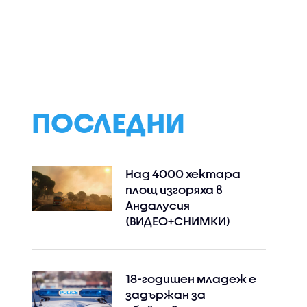
е
Зелена вечеря с
Незабравими сп
рещу
пресни сезонни
и утешителна
мейни
зеленчуци от
печалба в "Сделк
Станимир Гъмов в
не"
„Черешката на
тортата“
ПОСЛЕДНИ
Над 4000 хектара
площ изгоряха в
Андалусия
(ВИДЕО+СНИМКИ)
18-годишен младеж е
задържан за