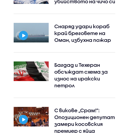
убийството на чичо си
Снаряд удари кораб
край бреговете на
Оман, избухна пожар
Багдад и Техеран
обсъждат схема за
износ на иракски
петрол
С викове „Срам!“:
Опозиционен депутат
замери косовския
премиер с яйца