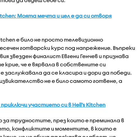
това да бъдеш себе си.
tchen: Моята мечта и цел е да си отворя
 Kitchen е било не просто телевизионно
есечен готварски курс под напрежение. Въпреки
ия звезден финалист Евгени Генчев и признава
не крие, че е вярвала в собствените си
е заслужавала да се класира и дори да победи.
извикателство не е било самото готвене, а
риключи участието си в Hell’s Kitchen
о за трудностите, през които е преминала в
ието, конфликтите и моментите, в които е
 крие, че не обича да показва слабост, но