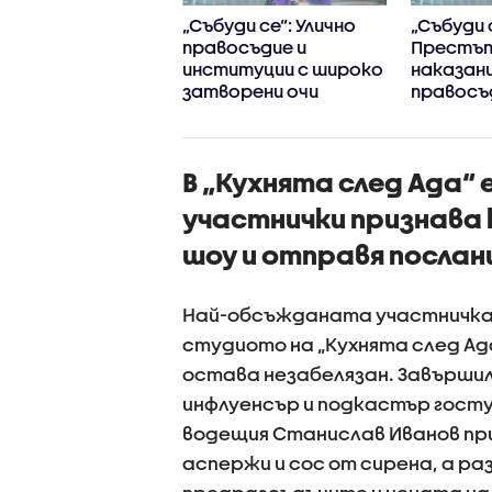
ви се изправят
„Събуди се“: Улично
„Събуди 
у Гларусите в
правосъдие и
Престъп
ейни войни"
институции с широко
наказани
затворени очи
правосъ
децата 
превърна
В „Кухнята след Ада“
участнички признава 
шоу и отправя послан
Най-обсъжданата участничка 
студиото на „Кухнята след Ада
остава незабелязан. Завърши
инфлуенсър и подкастър гостув
водещия Станислав Иванов пр
аспержи и сос от сирена, а р