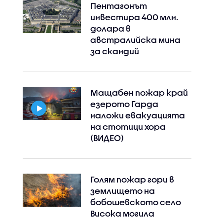
Пентагонът
инвестира 400 млн.
долара в
австралийска мина
за скандий
Мащабен пожар край
езерото Гарда
наложи евакуацията
на стотици хора
(ВИДЕО)
Голям пожар гори в
землището на
бобошевското село
Висока могила