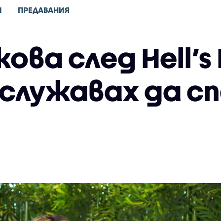
И
ПРЕДАВАНИЯ
ова след Hell’s 
аслужавах да с