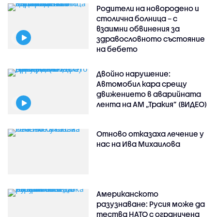
Родители на новородено и
столична болница – с
взаимни обвинения за
здравословното състояние
на бебето
Двойно нарушение:
Автомобил кара срещу
движението в аварийната
лента на АМ „Тракия” (ВИДЕО)
Отново отказаха лечение у
нас на Ива Михаилова
Американското
разузнаване: Русия може да
тества НАТО с ограничена