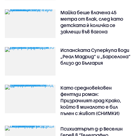
Майка беше влачена 45
метра от влак, след като
детската ѝ количка се
заклещи във вагона
Испанската Суперкупа води
„Реал Мадрид“ и „Барселона“
близо до България
Като средновековен
фентъзи роман:
Призрачният град Крако,
който в миналото е бил
пълен с живот (СНИМКИ)
Психиатърът д-р Веселин
Герев в "Телеграфно