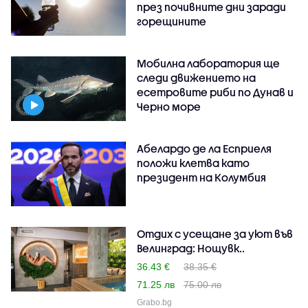
през почивните дни заради
горещините
Мобилна лаборатория ще
следи движението на
есетровите риби по Дунав и
Черно море
Абелардо де ла Есприеля
положи клетва като
президент на Колумбия
Отдих с усещане за уют във
Велинград: Нощувк..
36.43 €
38.35 €
71.25 лв
75.00 лв
Grabo.bg