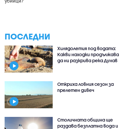
убийци?
ПОСЛЕДНИ
Хилядолетия под водата:
Какви находки продължава
да ни разкрива река Дунав
Откриха ловния сезон за
прелетен дивеч
Столичната община ще
раздава безплатна вода и