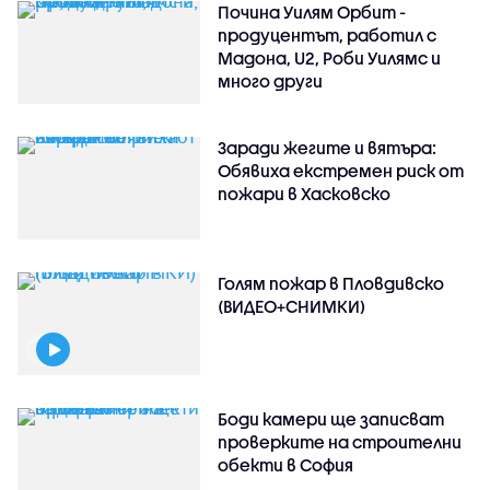
Почина Уилям Орбит -
продуцентът, работил с
Мадона, U2, Роби Уилямс и
много други
Заради жегите и вятъра:
Обявиха екстремен риск от
пожари в Хасковско
Голям пожар в Пловдивско
(ВИДЕО+СНИМКИ)
Боди камери ще записват
проверките на строителни
обекти в София