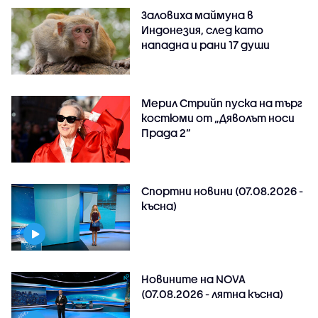
Заловиха маймуна в
Индонезия, след като
нападна и рани 17 души
Мерил Стрийп пуска на търг
костюми от „Дяволът носи
Прада 2“
Спортни новини (07.08.2026 -
късна)
Новините на NOVA
(07.08.2026 - лятна късна)