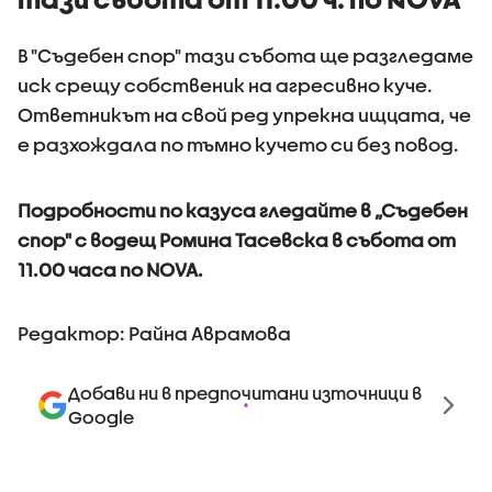
В "Съдебен спор" тази събота ще разгледаме
иск срещу собственик на агресивно куче.
Ответникът на свой ред упрекна ищцата, че
е разхождала по тъмно кучето си без повод.
Подробности по казуса гледайте в „Съдебен
спор" с водещ Ромина Тасевска в събота от
11.00 часа по NOVA.
Редактор: Райна Аврамова
Добави ни в предпочитани източници в
Google