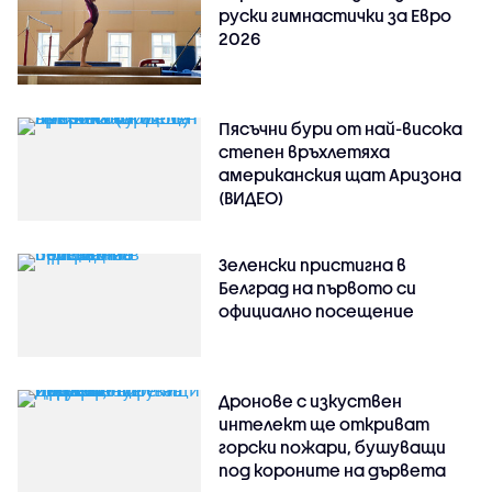
руски гимнастички за Евро
2026
Пясъчни бури от най-висока
степен връхлетяха
американския щат Аризона
(ВИДЕО)
Зеленски пристигна в
Белград на първото си
официално посещение
Дронове с изкуствен
интелект ще откриват
горски пожари, бушуващи
под короните на дървета