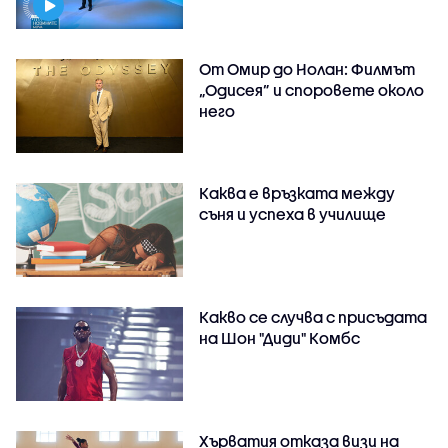
От Омир до Нолан: Филмът
„Одисея” и споровете около
него
Каква е връзката между
съня и успеха в училище
Какво се случва с присъдата
на Шон "Диди" Комбс
Хърватия отказа визи на