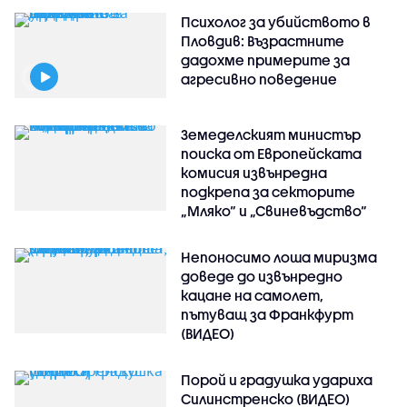
Психолог за убийството в
Пловдив: Възрастните
дадохме примерите за
агресивно поведение
Земеделският министър
поиска от Европейската
комисия извънредна
подкрепа за секторите
„Мляко“ и „Свиневъдство“
Непоносимо лоша миризма
доведе до извънредно
кацане на самолет,
пътуващ за Франкфурт
(ВИДЕО)
Порой и градушка удариха
Силинстренско (ВИДЕО)