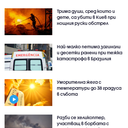
Трима души, сред които и
дете, са убити в Киев при
нощния руски обстрел
Най-малко петима загинали
и десетки ранени при тежка
катастрофа в Бразилия
Уморителна жега с
температури до 38 градуса
в събота
Разби се хеликоптер,
участващ в борбата с