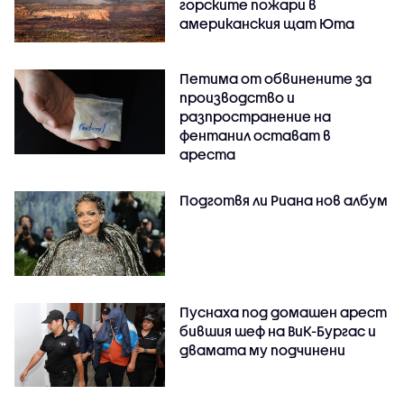
горските пожари в
американския щат Юта
Петима от обвинените за
производство и
разпространение на
фентанил остават в
ареста
Подготвя ли Риана нов албум
Пуснаха под домашен арест
бившия шеф на ВиК-Бургас и
двамата му подчинени