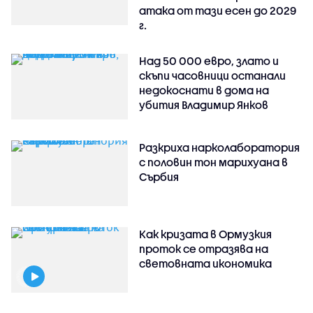
атака от тази есен до 2029
г.
Над 50 000 евро, злато и
скъпи часовници останали
недокоснати в дома на
убития Владимир Янков
Разкриха нарколаборатория
с половин тон марихуана в
Сърбия
Как кризата в Ормузкия
проток се отразява на
световната икономика