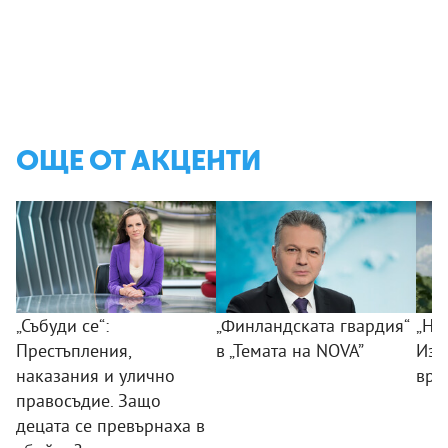
ОЩЕ ОТ АКЦЕНТИ
„Събуди се“:
„Финландската гвардия“
„Ни
Престъпления,
в „Темата на NOVA”
Изк
наказания и улично
вра
правосъдие. Защо
децата се превърнаха в