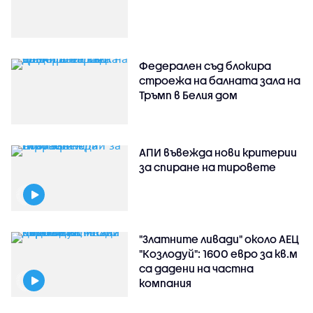
Федерален съд блокира
строежа на балната зала на
Тръмп в Белия дом
АПИ въвежда нови критерии
за спиране на тировете
"Златните ливади" около АЕЦ
"Козлодуй": 1600 евро за кв.м
са дадени на частна
компания