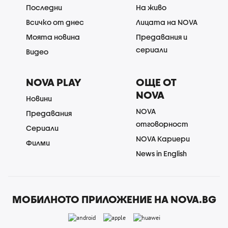
Последни
На живо
Всичко от днес
Лицата на NOVA
Моята новина
Предавания и
сериали
Видео
NOVA PLAY
ОЩЕ ОТ
NOVA
Новини
NOVA
Предавания
отговорност
Сериали
NOVA Кариери
Филми
News in English
МОБИЛНОТО ПРИЛОЖЕНИЕ НА NOVA.BG