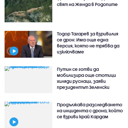
свят на Женда в Родопите
Тодор Тагарев за взривилия
се дрон: Има още една
версия, която не трябва да
изключваме
Путин се готви да
мобилизира още стотици
хиляди руснаци, заяви
президентът Зеленски
Продължава разследването
на инцидента с дрона, който
се взриви край Кардам