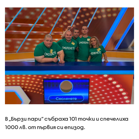
В „Бързи пари“ събраха 101 точки и спечелиха
1000 лв. от първия си епизод.