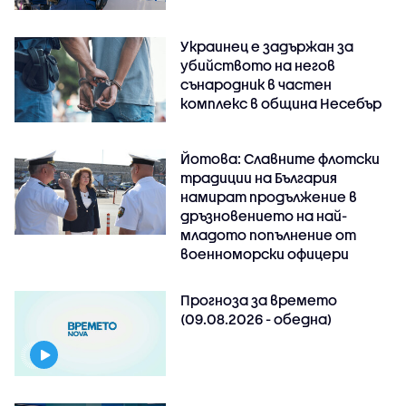
Украинец е задържан за
убийството на негов
сънародник в частен
комплекс в община Несебър
Йотова: Славните флотски
традиции на България
намират продължение в
дръзновението на най-
младото попълнение от
военноморски офицери
Прогноза за времето
(09.08.2026 - обедна)