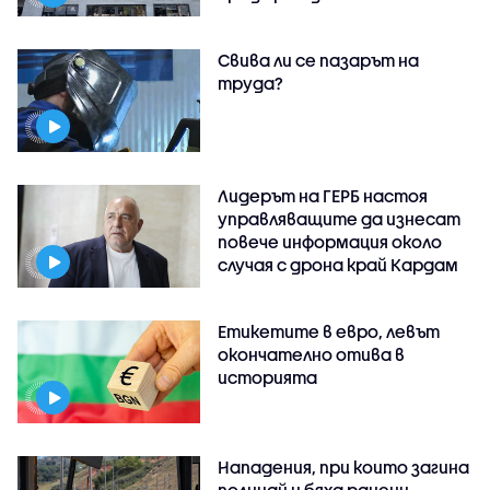
Свива ли се пазарът на
труда?
Лидерът на ГЕРБ настоя
управляващите да изнесат
повече информация около
случая с дрона край Кардам
Етикетите в евро, левът
окончателно отива в
историята
Нападения, при които загина
полицай и бяха ранени