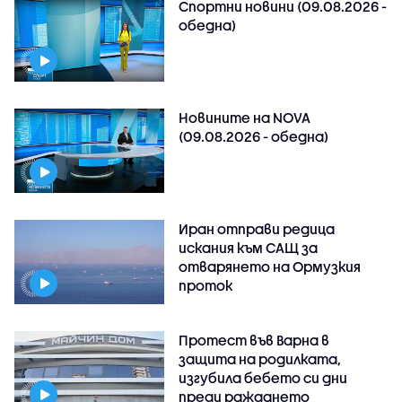
Спортни новини (09.08.2026 -
обедна)
Новините на NOVA
(09.08.2026 - обедна)
Иран отправи редица
искания към САЩ за
отварянето на Ормузкия
проток
Протест във Варна в
защита на родилката,
изгубила бебето си дни
преди раждането