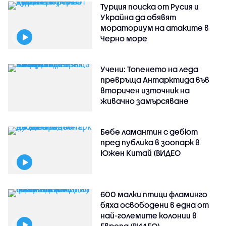
Турция поиска от Русия и
Украйна да обявят
мораториум на атаките в
Черно море
Учени: Топенето на леда
превръща Антарктида във
вторичен източник на
живачно замърсяване
Бебе ламантин с дебют
пред публика в зоопарк в
Южен Китай (ВИДЕО
600 малки птици фламинго
бяха освободени в една от
най-големите колонии в