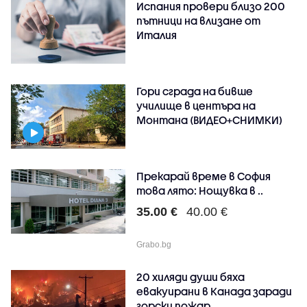
Испания провери близо 200
пътници на влизане от
Италия
Гори сграда на бивше
училище в центъра на
Монтана (ВИДЕО+СНИМКИ)
Прекарай време в София
това лято: Нощувка в ..
35.00 €
40.00 €
Grabo.bg
20 хиляди души бяха
евакуирани в Канада заради
горски пожар