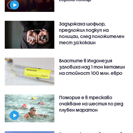
Задържаха шофьор,
предложил подкуп на
полицаи, след положителен
тест за кокаин
Властите в Индонезия
заловиха над 1 тон кетамин
на стойност 100 млн. евро
Поморие е в трескаво
очакване на шестия по ред
плувен маратон