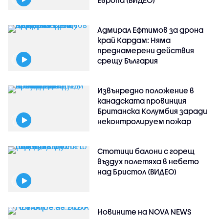
Европа (ВИДЕО)
Адмирал Ефтимов за дрона
край Кардам: Няма
преднамерени действия
срещу България
Извънредно положение в
канадската провинция
Британска Колумбия заради
неконтролируем пожар
Стотици балони с горещ
въздух полетяха в небето
над Бристол (ВИДЕО)
Новините на NOVA NEWS