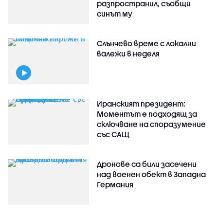
разпространил, съобщи
синът му
Слънчево време с локални
валежи в неделя
Иранският президент:
Моментът е подходящ за
сключване на споразумение
със САЩ
Дронове са били засечени
над военен обект в Западна
Германия