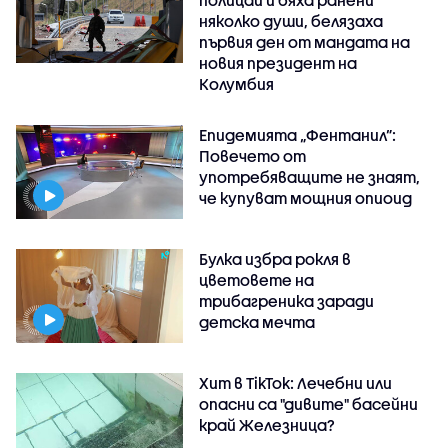
няколко души, белязаха
първия ден от мандата на
новия президент на
Колумбия
Епидемията „Фентанил”:
Повечето от
употребяващите не знаят,
че купуват мощния опиоид
Булка избра рокля в
цветовете на
трибагреника заради
детска мечта
Хит в TikTok: Лечебни или
опасни са "дивите" басейни
край Железница?