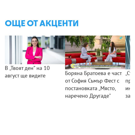
ОЩЕ ОТ АКЦЕНТИ
В „Твоят ден” на 10
Боряна Братоева е част
„Съ
август ще видите
от София Съмър Фест с
пра
постановката „Място,
инс
наречено Другаде“
зат