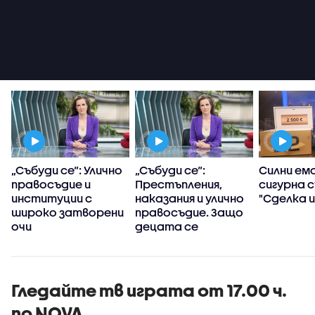
т
„Събуди се“: Улично
„Събуди се“:
Силни емо
правосъдие и
Престъпления,
сигурна с
институции с
наказания и улично
"Сделка и
широко затворени
правосъдие. Защо
очи
децата се
превърнаха в
убийци?
Гледайте тв играта от 17.00 ч.
по NOVA