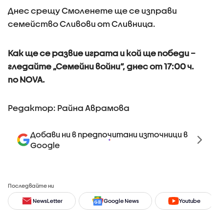
Днес срещу Смоленете ще се изправи
семейство Сливови от Сливница.
Как ще се развие играта и кой ще победи –
гледайте „Семейни войни“, днес от 17:00 ч.
по NOVA.
Редактор: Райна Аврамова
Добави ни в предпочитани източници в
Google
Последвайте ни
NewsLetter
Google News
Youtube