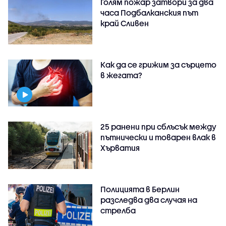
Голям пожар затвори за два
часа Подбалканския път
край Сливен
Как да се грижим за сърцето
в жегата?
25 ранени при сблъсък между
пътнически и товарен влак в
Хърватия
Полицията в Берлин
разследва два случая на
стрелба