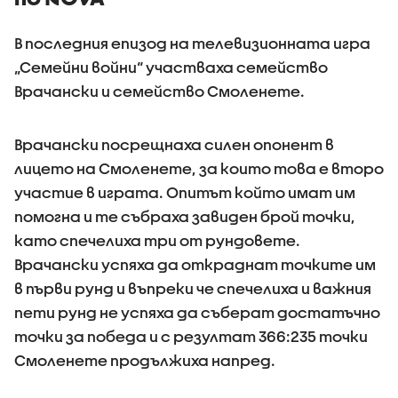
В последния епизод на телевизионната игра
„Семейни войни“ участваха семейство
Врачански и семейство Смоленете.
Врачански посрещнаха силен опонент в
лицето на Смоленете, за които това е второ
участие в играта. Опитът който имат им
помогна и те събраха завиден брой точки,
като спечелиха три от рундовете.
Врачански успяха да откраднат точките им
в първи рунд и въпреки че спечелиха и важния
пети рунд не успяха да съберат достатъчно
точки за победа и с резултат 366:235 точки
Смоленете продължиха напред.