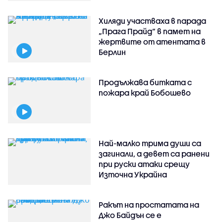
Хиляди участваха в парада
„Прага Прайд“ в памет на
жертвите от атентата в
Берлин
Продължава битката с
пожара край Бобошево
Най-малко трима души са
загинали, а девет са ранени
при руски атаки срещу
Източна Украйна
Ракът на простатата на
Джо Байдън се е