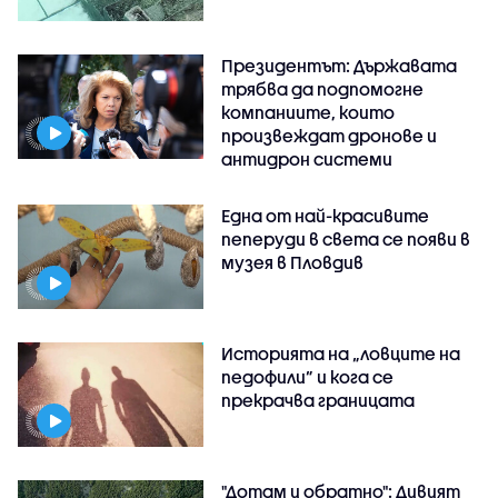
Президентът: Държавата
трябва да подпомогне
компаниите, които
произвеждат дронове и
антидрон системи
Една от най-красивите
пеперуди в света се появи в
музея в Пловдив
Историята на „ловците на
педофили” и кога се
прекрачва границата
"Дотам и обратно": Дивият