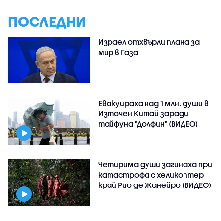
ПОСЛЕДНИ
Израел отхвърли плана за
мир в Газа
Евакуираха над 1 млн. души в
Източен Китай заради
тайфуна "Долфин" (ВИДЕО)
Четирима души загинаха при
катастрофа с хеликоптер
край Рио де Жанейро (ВИДЕО)