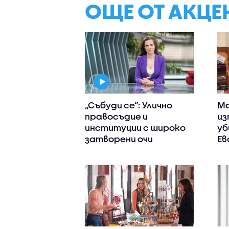
ОЩЕ ОТ АКЦЕ
„Събуди се“: Улично
Ма
правосъдие и
из
институции с широко
уб
затворени очи
Ев