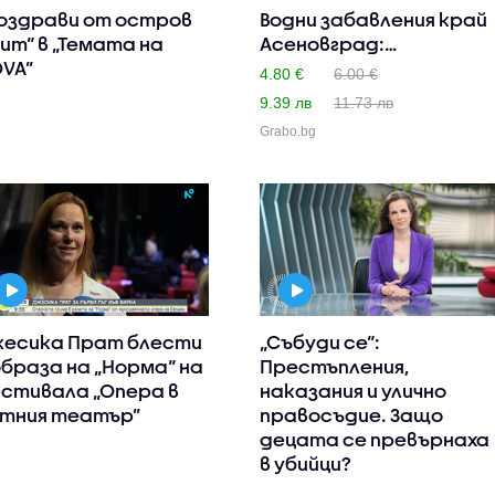
оздрави от остров
Водни забавления край
ит“ в „Темата на
Асеновград:
VA”
Целодневен..
4.80 €
6.00 €
9.39 лв
11.73 лв
Grabo.bg
есика Прат блести
„Събуди се“:
образа на „Норма“ на
Престъпления,
стивала „Опера в
наказания и улично
тния театър”
правосъдие. Защо
децата се превърнаха
в убийци?