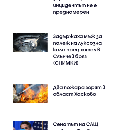
инцидентът не е
преднамерен
Задържаха мъж за
палеж на луксозна
кола пред хотел в
Слънчев бряг
(СНИМКИ)
Два пожара горят в
област Хасково
Сенатът на САЩ