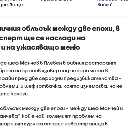
дие. Защо
войни"
се
ха в убийци?
чния сблъсък между две епохи, в
сперт ще се наслади на
 и на ужасяващо меню
де шеф Манчев в Плевен в рибния ресторант
 брега на красив язовир под панорамата в
зправи пред две сериозни предизвикателства –
блеми, и шеф готвачка, която изнемогва, но не
ите колеги.
 сблъсък между две епохи – между шеф Манчев и
нчева“, кой е най-големият проблем на
инарният гуру да открие нова страница в