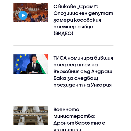
С викове „Срам!“:
Опозиционен депутат
замери косовския
премиер с яйца
(ВИДЕО)
ТИСА номинира бившия
председател на
Върховния съд Андраш
Бака за следващ
президент на Унгария
Военното
министерство:
Instagram
Facebook
Дронът вероятно е
украински,