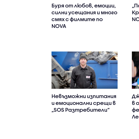
Буря от любов, емоции,
„П
силни усещания и много
Кр
смях с филмите по
NO
NOVA
Невъзможни изпитания
Дж
и емоционални срещи в
в 
„SOS Разтребители“
фе
Ле