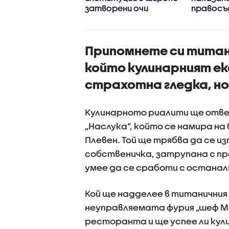
затворени очи
правосъ
децата 
превърна
Припомнете си титани
който кулинарният ек
страхотна гледка, но
Кулинарното риалити ще отве
„Наслука“, който се намира на
Плевен. Той ще трябва да се и
собственичка, затрупана с про
умее да се сработи с останал
Кой ще надделее в титаничния
неуправляемата фурия „шеф Ма
ресторанта и ще успее ли кул