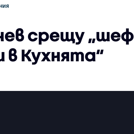
НИЯ
ев срещу „шеф
 в Кухнята“