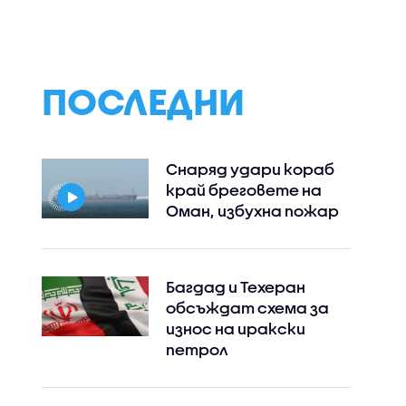
Станимир Гъмов в
не"
„Черешката на
тортата“
ПОСЛЕДНИ
Снаряд удари кораб
край бреговете на
Оман, избухна пожар
Багдад и Техеран
обсъждат схема за
износ на иракски
петрол