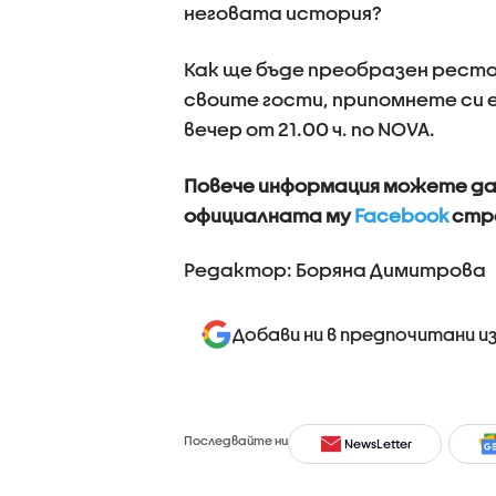
неговата история?
Как ще бъде преобразен ресто
своите гости, припомнете си 
вечер от 21.00 ч. по NOVA.
Повече информация можете д
официалната му
Facebook
стр
Редактор: Боряна Димитрова
Добави ни в предпочитани и
Последвайте ни
NewsLetter