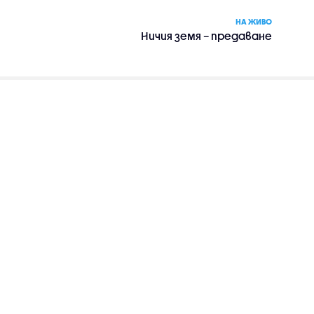
НА ЖИВО
Ничия земя – предаване