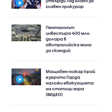
утвърди Тод Бланч за
главен прокурор
Пентагонът
инвестира 400 млн.
долара в
австралийска мина
за скандий
Мащабен пожар край
езерото Гарда
наложи евакуацията
на стотици хора
(ВИДЕО)