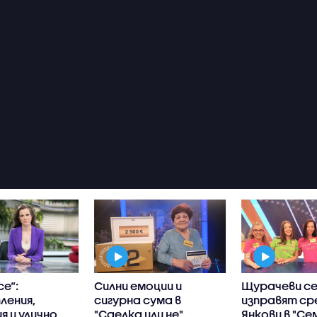
се“:
Силни емоции и
Щурачеви с
ления,
сигурна сума в
изправят с
я и улично
"Сделка или не"
Янкови в "Се