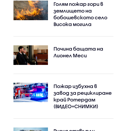
Голям пожар гори в
землището на
бобошевското село
Висока могила
Почина бащата на
Лионел Меси
Пожар избухна в
завод за рециклиране
край Ротердам
(ВИДЕО+СНИМКИ)
Русия отхвърли