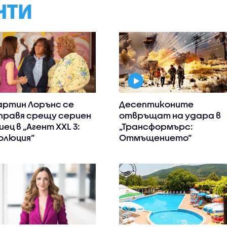
НТИ
ртин Лорънс се
Десептиконите
правя срещу сериен
отвръщат на удара в
иец в „Агент XXL 3:
„Трансформърс:
олюция“
Отмъщението“