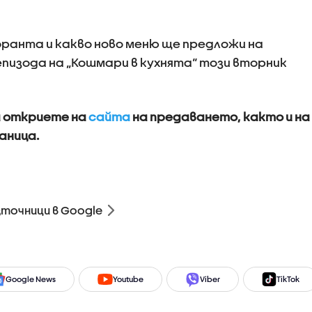
ранта и какво ново меню ще предложи на
епизода на „Кошмари в кухнята“ този вторник
а откриете на
сайта
на предаването, както и на
аница.
зточници в Google
Google News
Youtube
Viber
TikTok