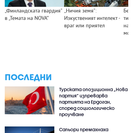
„Финландската гвардия“
„Ничия земя“:
Без
в „Темата на NOVA”
Изкуственият интелект -
тий
враг или приятел
на 
мом
ПОСЛЕДНИ
Турската опозиционна „Нова
партия“ изпреварва
партията на Ердоган,
според социологическо
проучване
Сапьори премахнаха