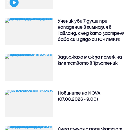
Ученик уби 7 души при
нападение в гимназия в
Тайланд, след като застреля
баба си и дядо си (СНИМКИ)
Задържаха мъж за палеж на
кметството в Тръстеник
Новините на NOVA
(07.08.2026 - 9.00)
След случая с родилката от