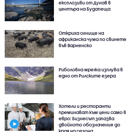
експлозиви от Дунав в
центъра на Будапеща
Откриха огнище на
африканска чума по свинете
във Варненско
Риболовна мрежа изплува в
едно от Рилските езера
Хотели и ресторанти
преминават към цени само в
евро: Бизнесът запазва
двойното обозначение до
края на сезона