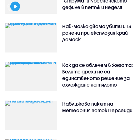
"Струма" и Кресненското
дефиле в петък и неделя
Най-малко двама убити и 13
ранени при експлозия край
Дамаск
Как да се облечем в жегата:
Белите дрехи не са
единственото решение за
охлаждане на тялото
Наближава пикът на
метеорния поток Персеиди