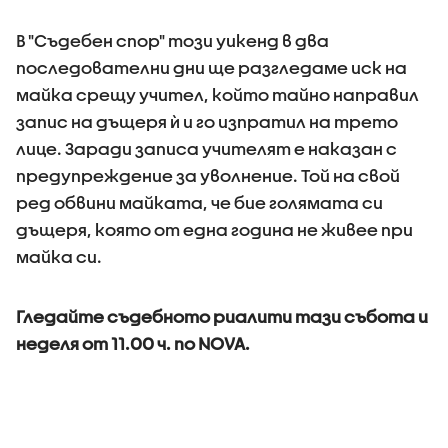
В "Съдебен спор" този уикенд в два
последователни дни ще разгледаме иск на
майка срещу учител, който тайно направил
запис на дъщеря ѝ и го изпратил на трето
лице. Заради записа учителят е наказан с
предупреждение за уволнение. Той на свой
ред обвини майката, че бие голямата си
дъщеря, която от една година не живее при
майка си.
Гледайте съдебното риалити тази събота и
неделя от 11.00 ч. по NOVA.