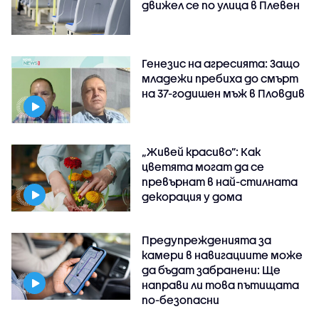
движел се по улица в Плевен
Генезис на агресията: Защо
младежи пребиха до смърт
на 37-годишен мъж в Пловдив
„Живей красиво”: Как
цветята могат да се
превърнат в най-стилната
декорация у дома
Предупрежденията за
камери в навигациите може
да бъдат забранени: Ще
направи ли това пътищата
по-безопасни