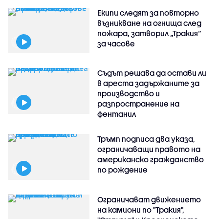
Екипи следят за повторно
възникване на огнища след
пожара, затворил „Тракия“
за часове
Съдът решава да остави ли
в ареста задържаните за
производство и
разпространение на
фентанил
Тръмп подписа два указа,
ограничаващи правото на
американско гражданство
по рождение
Ограничават движението
на камиони по "Тракия",