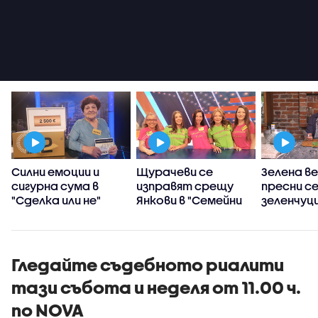
Силни емоции и
Щурачеви се
Зелена ве
сигурна сума в
изправят срещу
пресни с
"Сделка или не"
Янкови в "Семейни
зеленчуц
войни"
Станимир
„Черешка
тортат
Гледайте съдебното риалити
тази събота и неделя от 11.00 ч.
по NOVA