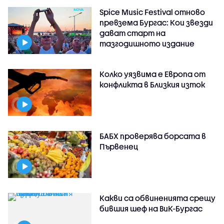
Spice Music Festival отново
превзема Бургас: Кои звезди
дават старт на
тазгодишното издание
Колко уязвима е Европа от
конфликта в Близкия изток
БАБХ проверява борсата в
Първенец
Какви са обвиненията срещу
бившия шеф на ВиК-Бургас