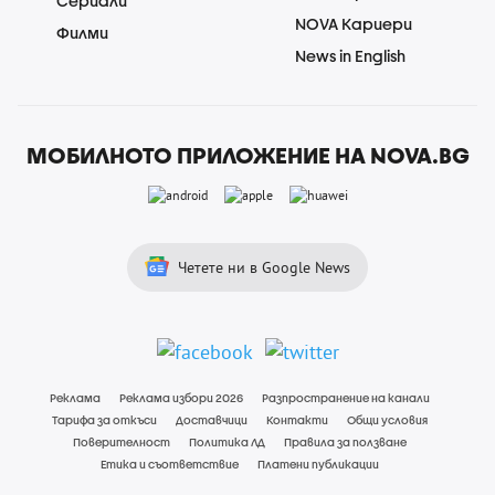
Сериали
NOVA Кариери
Филми
News in English
МОБИЛНОТО ПРИЛОЖЕНИЕ НА NOVA.BG
Четете ни в Google News
Реклама
Реклама избори 2026
Разпространение на канали
Тарифа за откъси
Доставчици
Контакти
Общи условия
Поверителност
Политика ЛД
Правила за ползване
Етика и съответствие
Платени публикации