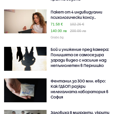
Пакет от 4 индивидуални
психологически консу..
71.58 €
102.26 €
140.00 лв
200.00 лв
Grabo.bg
Бой и унижение пред камера:
Полицията се самосезира
заради видео с насилие над
непълнолетен в Пернишко
Фентанил за 300 млн. евро:
Как ГДБОП разкри
нелегалната лаборатория в
София
Заловиха 8 мигранти, укрити