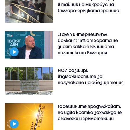
в тайник на микробус на
българо-гръцката граница
„Галъп интернешънъл
болкан“: 15% от хората не
знаят каква е външната
политика на България
НОИ разшири
възможностите за
получаване на обезщетения
Горещините продължават,
но идва кратко захлаждане
с валежи и гръмотевици