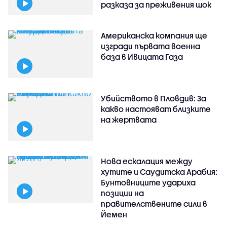
разказа за преживения шок
Американска компания ще
изгради първата военна
база в Ивицата Газа
Убийството в Пловдив: За
какво настояват близките
на жертвата
Нова ескалация между
хутите и Саудитска Арабия:
Бунтовниците удариха
позиции на
правителствените сили в
Йемен