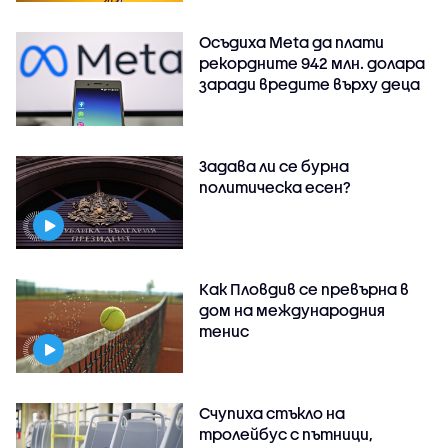
Осъдиха Meta да плати
рекордните 942 млн. долара
заради вредите върху деца
Задава ли се бурна
политическа есен?
Как Пловдив се превърна в
дом на международния
тенис
Счупиха стъкло на
тролейбус с пътници,