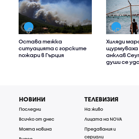
Остава тежка
Хиляди мар
ситуацията с горските
щурмуваха 
пожари в Гърция
анклав Сеут
души се уд
НОВИНИ
ТЕЛЕВИЗИЯ
Последни
На живо
Всичко от днес
Лицата на NOVA
Моята новина
Предавания и
сериали
Видео