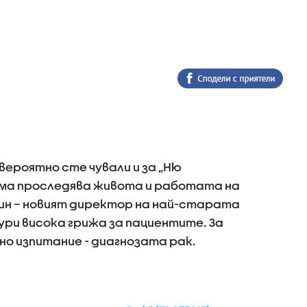
вероятно сте чували и за „Ню
ма проследява живота и работата на
уин – новият директор на най-старата
ури висока грижа за пациентите. За
но изпитание - диагнозата рак.