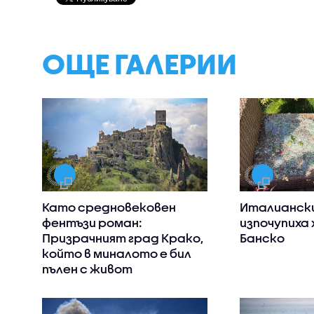
ОЩЕ ГАЛЕРИИ
Като средновековен
Италианск
фентъзи роман:
изпочупиха 
Призрачният град Крако,
Банско
който в миналото е бил
пълен с живот