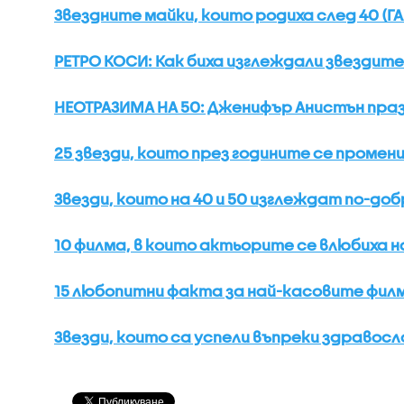
Звездните майки, които родиха след 40 (Г
РЕТРО КОСИ: Как биха изглеждали звездите
НЕОТРАЗИМА НА 50: Дженифър Анистън праз
25 звезди, които през годините се проме
Звезди, които на 40 и 50 изглеждат по-до
10 филма, в които актьорите се влюбиха 
15 любопитни факта за най-касовите филм
Звезди, които са успели въпреки здравосл