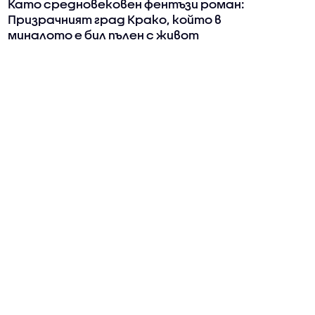
Като средновековен фентъзи роман:
Призрачният град Крако, който в
миналото е бил пълен с живот