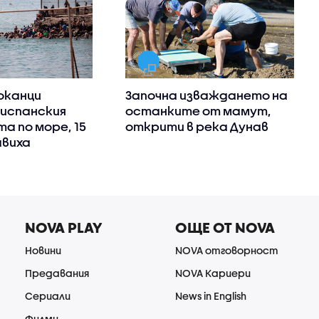
оканци
Започна изваждането на
испанския
останките от мамут,
а по море, 15
открити в река Дунав
авиха
NOVA PLAY
ОЩЕ ОТ NOVA
Новини
NOVA отговорност
Предавания
NOVA Кариери
Сериали
News in English
Филми