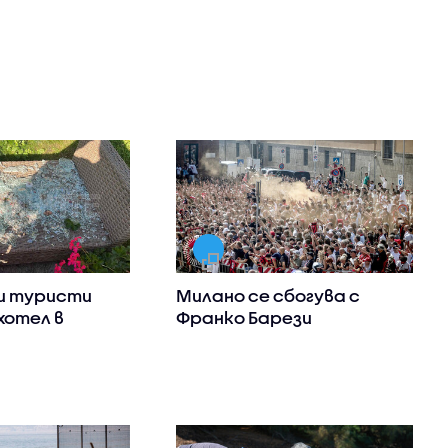
и туристи
Милано се сбогува с
хотел в
Франко Барези