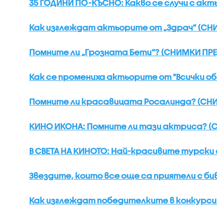
35 ГОДИНИ ПО-КЪСНО: Какво се случи с акт
Как изглеждат актьорите от „Здрач” (СНИ
Помните ли „Грозната Бети”? (СНИМКИ ПРЕ
Как се промениха актьорите от "Всички об
Помните ли красавицата Росалинда? (СНИ
КИНО ИКОНА: Помните ли тази актриса? (С
В СВЕТА НА КИНОТО: Най-красивите турски 
Звездите, които все още са приятели с би
Как изглеждат победителките в конкурсит