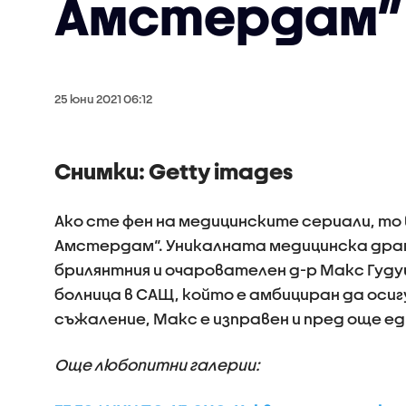
Амстердам”
25 юни 2021 06:12
Снимки: Getty images
Ако сте фен на медицинските сериали, то 
Амстердам“. Уникалната медицинска дра
брилянтния и очарователен д-р Макс Гуд
болница в САЩ, който е амбициран да осиг
съжаление, Макс е изправен и пред още ед
Още любопитни галерии: