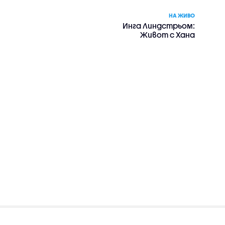
НА ЖИВО
Инга Линдстрьом:
Живот с Хана