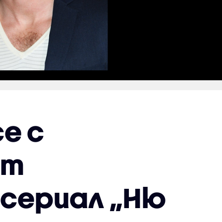
е с
от
 сериал „Ню