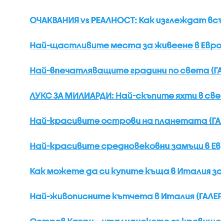
ОЧАКВАНИЯ vs РЕАЛНОСТ: Как изглеждат в
Най-щастливите места за живеене в Европ
Най-впечатляващите градини по света (Г
ЛУКС ЗА МИЛИАРДИ: Най-скъпите яхти в све
Най-красивите острови на планетата (ГА
Най-красивите средновековни замъци в Ев
Как можете да си купите къща в Италия за
Най-живописните кътчета в Италия (ГАЛЕ