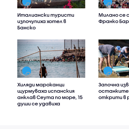
Италиански туристи
Милано се 
изпочупиха хотел в
Франко Бар
Банско
Хиляди мароканци
Започна из
щурмуваха испанския
останките
анклав Сеута по море, 15
открити в 
души се удавиха