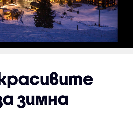
й-красивите
за зимна