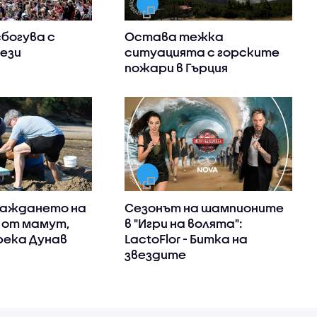
сбогува с
Остава тежка
ези
ситуацията с горските
пожари в Гърция
важдането на
Сезонът на шампионите
 от мамут,
в "Игри на волята":
река Дунав
LactoFlor - Битка на
звездите