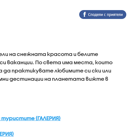
ели на снежната красота и белите
и ваканции. По света има места, които
 да практикувате любимите си ски или
имни дестинации на планетата вижте в
а туристите (ГАЛЕРИЯ)
ЕРИЯ)