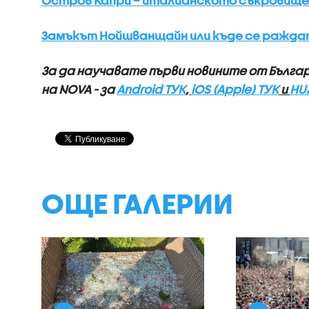
Остров Капри – италианското съкровище 
Замъкът Нойшванщайн или къде се раждат
За да научавате първи новините от Бълга
на NOVA - за
Android ТУК
,
iOS (Apple) ТУК
и
HU
ОЩЕ ГАЛЕРИИ