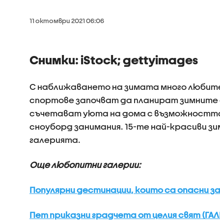
11 октомври 2021 06:06
Снимки: iStock; gettyimages
С наближаването на зимата много любит
спортове започват да планират зимните с
съчетават уюта на дома с възможността
сноуборд занимания. 15-те най-красиви з
галерията.
Още любопитни галерии:
Популярни дестинации, които са опасни з
Пет приказни градчета от целия свят (ГАЛ