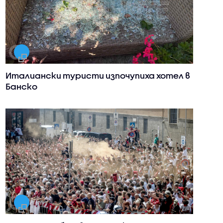
Италиански туристи изпочупиха хотел в
Банско