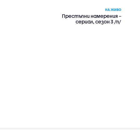
НА ЖИВО
Престъпни намерения –
сериал, сезон 3 /п/