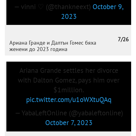
— vinni ♡ (@thankneext)
October 9,
2023
7/26
Ариана Гранде и Далтън Гомес бяха
женени до 2023 година
Ariana Grande settles her divorce
with Dalton Gomez, pays him over
$1million.
pic.twitter.com/u1oWXtuQAq
— YabaLeftOnline (@yabaleftonline)
October 7, 2023