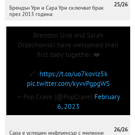
25/26
Брендън Ури и Сара Ури сключват брак
през 2013 година.
Brendon Urie and Sarah
Orzechowski have welcomed their
first baby together. ❤️
🔗:
https://t.co/uo7kovlz5k
pic.twitter.com/kyvvPgpgWS
— Pop Crave (@PopCrave)
February
6, 2023
26/26
Сара е успешен инфлуенсър с милиони