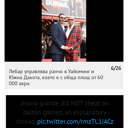
6/26
Лебар управлява ранчо в Уайоминг и
Южна Дакота, което е с обща площ от 60
000 акра.
ariana grande did NOT cheat on
dalton gomez; an explanatory
thread.
pic.twitter.com/rmzTL1iACz