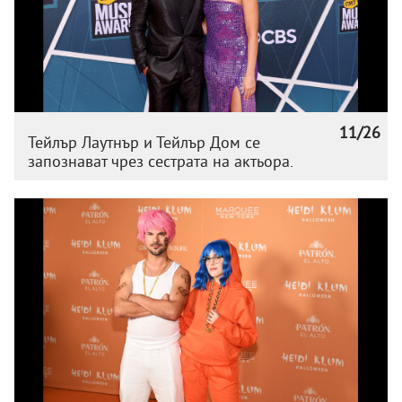
11/26
Тейлър Лаутнър и Тейлър Дом се
запознават чрез сестрата на актьора.