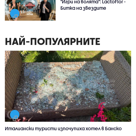
"Игри на волята": LactoFlor -
Битка на звездите
НАЙ-ПОПУЛЯРНИТЕ
Италиански туристи изпочупиха хотел в Банско