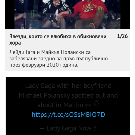
1/26
Звезди, които се влюбиха в обикновени
хора
Лейди Гага и Майкъл Полански са
забелязани заедно за пръв път публично
през февруари 2020 година.
Lady Gaga with her boyfriend
Michael Polansky spotted out and
about in Malibu 👀 👇
https://t.co/sOSsMBIO7D
— Lady Gaga Now 🃏