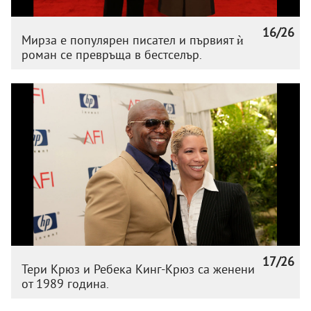
16/26
Мирза е популярен писател и първият ѝ
роман се превръща в бестселър.
17/26
Тери Крюз и Ребека Кинг-Крюз са женени
от 1989 година.