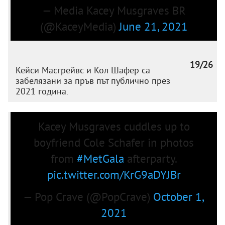
— Media Kacey Musgraves BR
(@KaceyMedia)
June 21, 2021
19/26
Кейси Масгрейвс и Кол Шафер са
забелязани за пръв път публично през
2021 година.
Kacey Musgraves cuddles up to
boyfriend Cole Schafer in photos
from
#MetGala
afterparty.
pic.twitter.com/KrG9aDYJBr
— Pop Crave (@PopCrave)
October 1,
2021