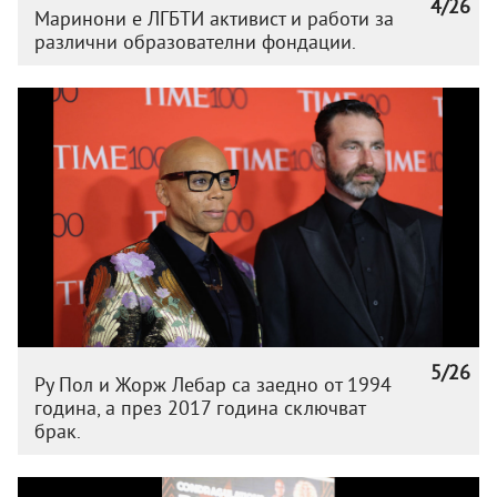
4/26
Маринони е ЛГБТИ активист и работи за
различни образователни фондации.
5/26
Ру Пол и Жорж Лебар са заедно от 1994
година, а през 2017 година сключват
брак.