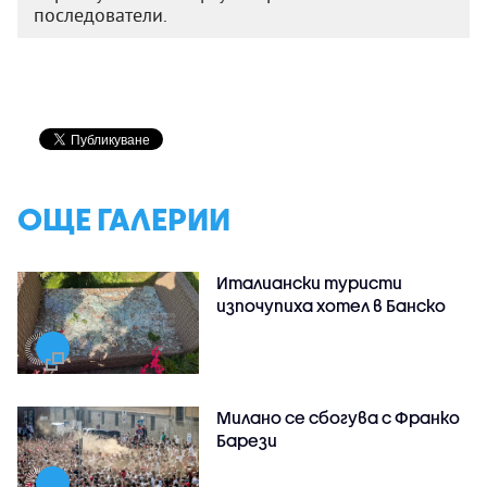
последователи.
ОЩЕ ГАЛЕРИИ
Италиански туристи
изпочупиха хотел в Банско
Милано се сбогува с Франко
Барези