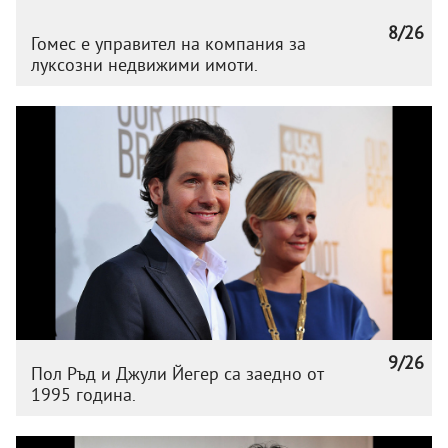
8/26
Гомес е управител на компания за
луксозни недвижими имоти.
9/26
Пол Ръд и Джули Йегер са заедно от
1995 година.