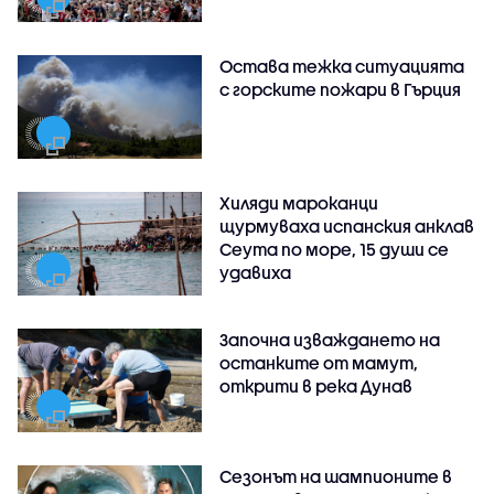
Остава тежка ситуацията
с горските пожари в Гърция
Хиляди мароканци
щурмуваха испанския анклав
Сеута по море, 15 души се
удавиха
Започна изваждането на
останките от мамут,
открити в река Дунав
Сезонът на шампионите в