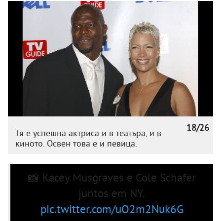
18/26
Тя е успешна актриса и в театъра, и в
киното. Освен това е и певица.
📸 Kacey Musgraves e Cole Schafer
juntos em NY.
pic.twitter.com/uO2m2Nuk6G