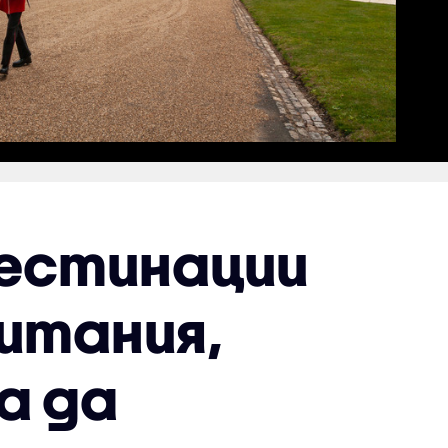
естинации
итания,
а да