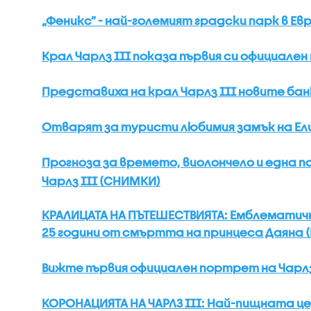
„Феникс” - най-големият градски парк в Евр
Крал Чарлз III показа първия си официал
Представиха на крал Чарлз III новите бан
Отварят за туристи любимия замък на Ели
Прогноза за времето, виолончело и една п
Чарлз III (СНИМКИ)
КРАЛИЦАТА НА ПЪТЕШЕСТВИЯТА: Емблематични
25 години от смъртта на принцеса Даяна (
Вижте първия официален портрет на Чарлз 
КОРОНАЦИЯТА НА ЧАРЛЗ III: Най-пищната це