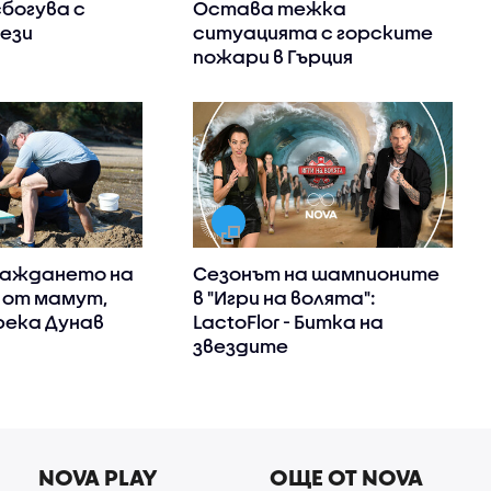
сбогува с
Остава тежка
ези
ситуацията с горските
пожари в Гърция
важдането на
Сезонът на шампионите
 от мамут,
в "Игри на волята":
река Дунав
LactoFlor - Битка на
звездите
NOVA PLAY
ОЩЕ ОТ NOVA