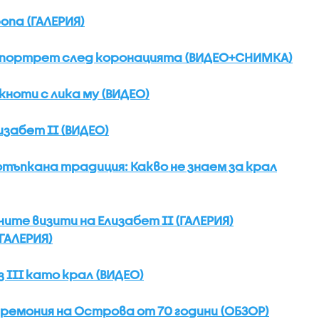
опа (ГАЛЕРИЯ)
ен портрет след коронацията (ВИДЕО+СНИМКА)
кноти с лика му (ВИДЕО)
забет II (ВИДЕО)
отъпкана традиция: Какво не знаем за крал
те визити на Елизабет II (ГАЛЕРИЯ)
ГАЛЕРИЯ)
III като крал (ВИДЕО)
ремония на Острова от 70 години (ОБЗОР)