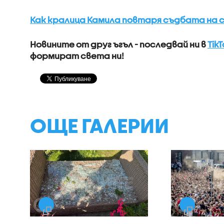
Как кралица Камила повтаря съдбата на с
Новините от друг ъгъл - последвай ни в
TikT
формират света ни!
ОЩЕ ГАЛЕРИИ