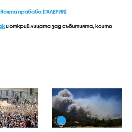
воята прабаба (ГАЛЕРИЯ)
ok
и открий лицата зад събитията, които