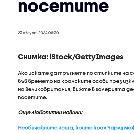
посетите
23 август 2024 06:30
Снимка: iStock/GettyImages
Ако искате да тръгнете по стъпките на с
във времето на кралските особи през из
на Великобритания, вижте в галерията д
посетите.
Още любопитни новини:
Необичайните неща, които крал Чарлз може 