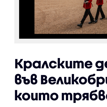
Кралските д
във Великобр
които трябв