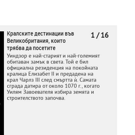
Кралските дестинации във
1 / 16
Великобритания, които
трябва да посетите
Уиндзор е най-старият и най-големият
обитаван замък в света. Той е бил
официална резиденция на покойната
кралица Елизабет II и предадена на
крал Чарлз III след смъртта ѝ. Самата
сграда датира от около 1070 г., когато
Уилям Завоевателя избира земята и
строителството започва.