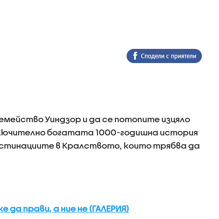
емейство Уиндзор и да се потопите изцяло
ключително богатата 1000-годишна история
естинациите в Кралството, които трябва да
да прави, а ние не (ГАЛЕРИЯ)