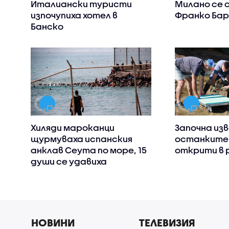
Италиански туристи
Милано се 
изпочупиха хотел в
Франко Бар
Банско
Хиляди мароканци
Започна из
щурмуваха испанския
останките
анклав Сеута по море, 15
открити в 
души се удавиха
НОВИНИ
ТЕЛЕВИЗИЯ