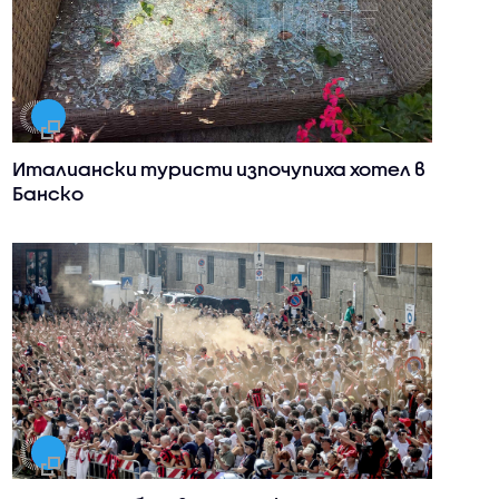
Италиански туристи изпочупиха хотел в
Банско