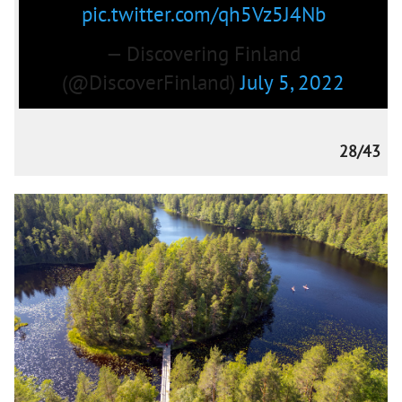
pic.twitter.com/qh5Vz5J4Nb
— Discovering Finland
(@DiscoverFinland)
July 5, 2022
28/43