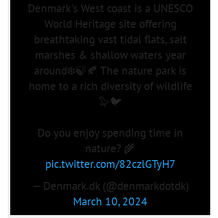
Denmark's West coast is a UNESCO
World Heritage site offering
breathtaking vast tidal flats, salt
marshes & shallow waters year
around❄️🍃🍂 The nature park is
home to a rich diversity of wildlife
🦭🐦
Do you enjoy spending time in
nature? 🌾
pic.twitter.com/82czlGTyH7
— Denmark.dk (@denmarkdotdk)
March 10, 2024