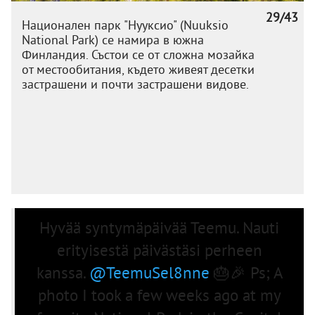
29/43
Национален парк "Нууксио" (Nuuksio
National Park) се намира в южна
Финландия. Състои се от сложна мозайка
от местообитания, където живеят десетки
застрашени и почти застрашени видове.
Hyvää syntymäpäivää Teemu. Nauti
erityisestä päivästäsi perheen
kanssa.
@TeemuSel8nne
🎂🎉 Ps; A
photo I took a few weeks ago at my