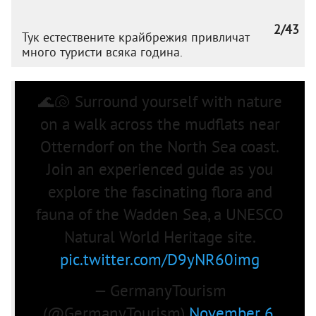
2/43
Тук естествените крайбрежия привличат
много туристи всяка година.
🌊🐚 Surround yourself with nature
on a walk across the mudflats near
Otterndorf on the North Sea coast.
Join an experienced guide as you
explore the fascinating flora and
fauna of the Wadden Sea, a UNESCO
Natural World Heritage site.
pic.twitter.com/D9yNR60img
— GermanyTourism
(@GermanyTourism)
November 6,