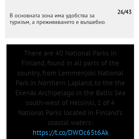
26/43
В основната зона има удобства за
туризъм, а преживяването е вълшебно.
There are 40 National Parks in
Finland, found in all parts of the
country, from Lemmenjoki National
Park in Northern Lapland, to the the
Ekenäs Archipelago in the Baltic Sea
south-west of Helsinki, 1 of 4
National Parks located in Finland’s
coastal waters:
https://t.co/DWOc65t6Ak