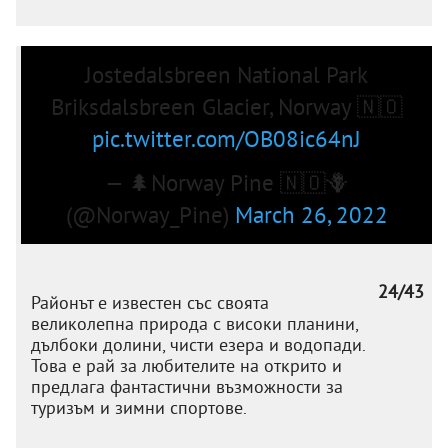
Jostedalsbreen National Park
Briksdalsbreen Glacier, Norway 🇳🇴
pic.twitter.com/OB08ic64nJ
— 🌲Norway Pine 🇳🇴🪻
(@Norway_Pine)
March 26, 2022
24/43
Районът е известен със своята
великолепна природа с високи планини,
дълбоки долини, чисти езера и водопади.
Това е рай за любителите на открито и
предлага фантастични възможности за
туризъм и зимни спортове.