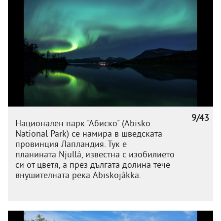
9/43
Национален парк "Абиско" (Abisko
National Park) се намира в шведската
провинция Лапландия. Тук е
планината Njullá, известна с изобилието
си от цветя, а през дългата долина тече
внушителната река Abiskojåkka.