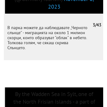
2023
3/43
В парка можете да наблюдавате „Черното
слънце“ - миграцията на около 1 милион
скорци, които образуват "облак" в небето.
Толкова голям, че сякаш скрива
Слънцето.
By the Wadden Sea in Sylt, one of
the North Frisian Islands - a part of