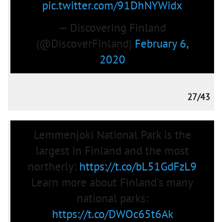
pic.twitter.com/91DhNYWidx
— Discovering Finland
(@DiscoverFinland)
February 6,
2020
27/43
Lemmenjoki National Park is the
largest in Finland and the most
northerly:
https://t.co/bL51GdFzL9
Learn more about Finland's many
national parks:
https://t.co/DWOc65t6Ak