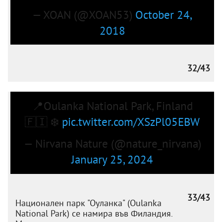
— XOAN (@XOAN53)
October 24,
2018
32/43
📍Oulanka National Park, Finland
🇫🇮 ❄️
pic.twitter.com/XSzPl05EBW
— Nirvana Nature (@nature_nirvana)
January 25, 2024
33/43
Национален парк "Оуланка" (Oulanka
National Park) се намира във Филандия.