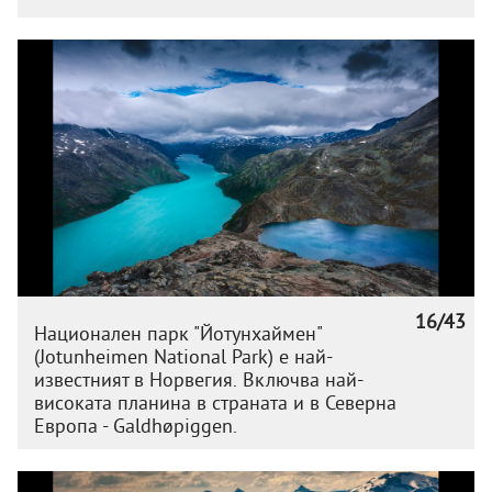
16/43
Национален парк "Йотунхаймен"
(Jotunheimen National Park) e най-
известният в Норвегия. Включва най-
високата планина в страната и в Северна
Европа - Galdhøpiggen.