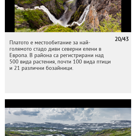
20/43
Платото е местообитание за най-
голямото стадо диви северни елени в
Европа. В района са регистрирани над
500 вида растения, почти 100 вида птици
и 21 различни бозайници.