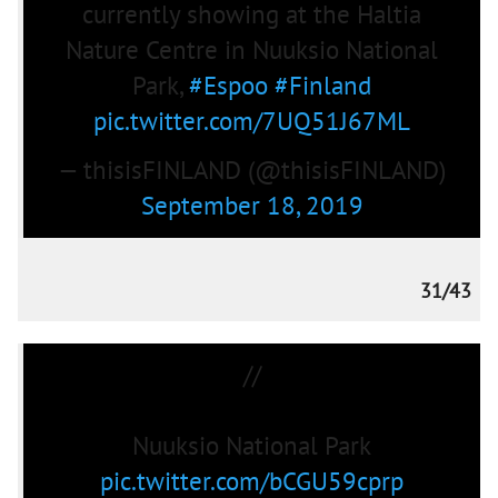
currently showing at the Haltia
Nature Centre in Nuuksio National
Park,
#Espoo
#Finland
pic.twitter.com/7UQ51J67ML
— thisisFINLAND (@thisisFINLAND)
September 18, 2019
31/43
//
Nuuksio National Park
pic.twitter.com/bCGU59cprp