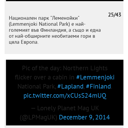
25/43
Национален парк "Леменойки"
(Lemmenjoki National Park) e най-
големият във Финландия, а също и една
от най-обширните необитаеми гори в
цяла Европа.
Pic of the day: Northern Lights
flicker over a cabin in
#Lemmenjoki
National Park,
#Lapland
,
#Finland
.
pic.twitter.com/xCUsS24mUQ
— Lonely Planet Mag UK
(@LPMagUK)
December 9, 2014