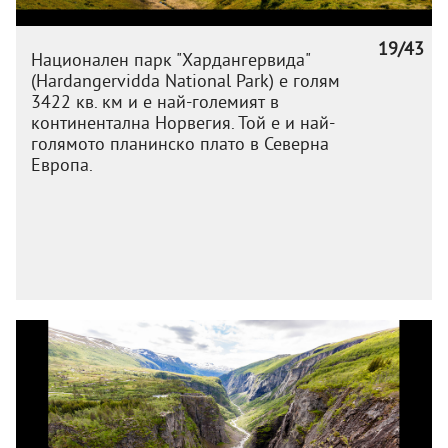
19/43
Национален парк "Хардангервида"
(Hardangervidda National Park) e голям
3422 кв. км и е най-големият в
континентална Норвегия. Той е и най-
голямото планинско плато в Северна
Европа.