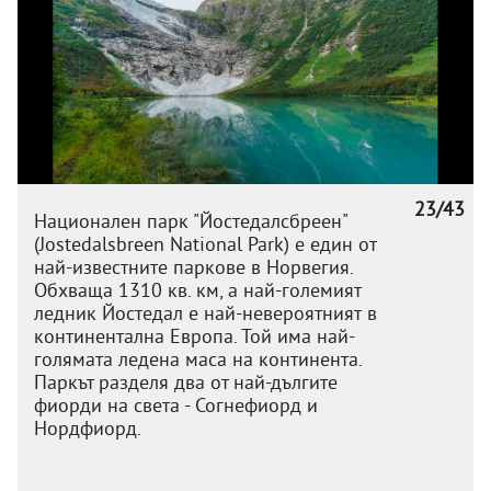
23/43
Национален парк "Йостедалсбреен"
(Jostedalsbreen National Park) е един от
най-известните паркове в Норвегия.
Обхваща 1310 кв. км, а най-големият
ледник Йостедал е най-невероятният в
континентална Европа. Той има най-
голямата ледена маса на континента.
Паркът разделя два от най-дългите
фиорди на света - Согнефиорд и
Нордфиорд.