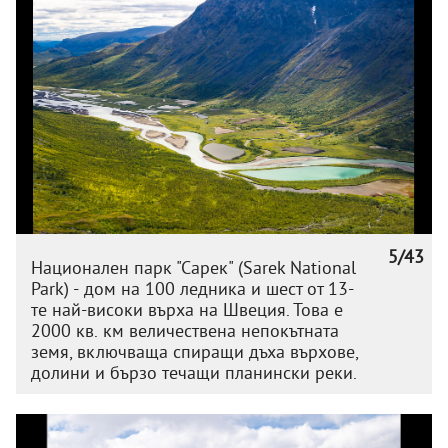
5/43
Национален парк "Сарек" (Sarek National
Park) - дом на 100 ледника и шест от 13-
те най-високи върха на Швеция. Това е
2000 кв. км величествена непокътната
земя, включваща спиращи дъха върхове,
долини и бързо течащи планински реки.