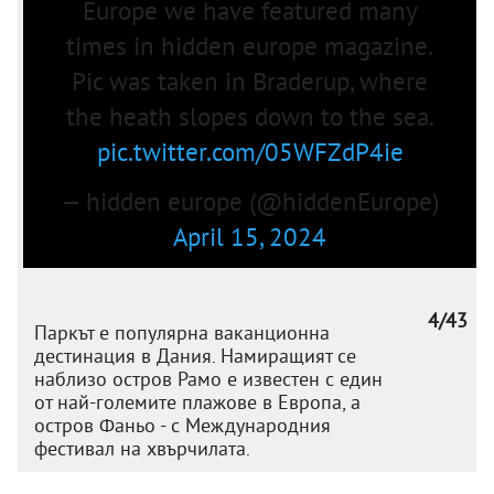
Europe we have featured many
times in hidden europe magazine.
Pic was taken in Braderup, where
the heath slopes down to the sea.
pic.twitter.com/05WFZdP4ie
— hidden europe (@hiddenEurope)
April 15, 2024
4/43
Паркът е популярна ваканционна
дестинация в Дания. Намиращият се
наблизо остров Рамо е известен с един
от най-големите плажове в Европа, а
остров Фаньо - с Международния
фестивал на хвърчилата.