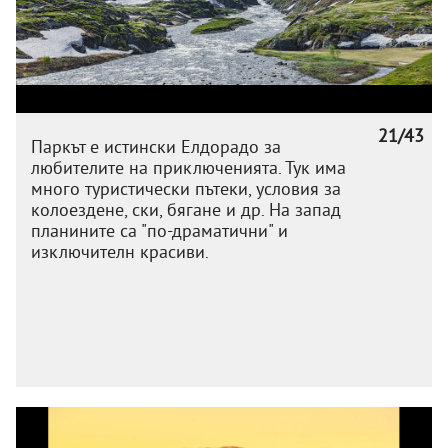
21/43
Паркът е истински Елдорадо за
любителите на приключенията. Тук има
много туристически пътеки, условия за
колоездене, ски, бягане и др. На запад
планините са "по-драматични" и
изключителн красиви.