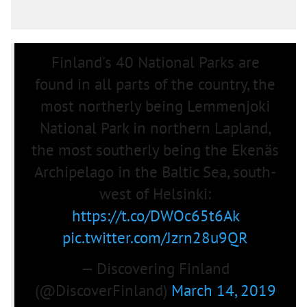
Finland's 40 National Parks are
found in all parts of the country, the
most northerly being Lemmenjoki
National Park in northern Lapland,
the most southerly being the Ekenäs
Archipelago in the Baltic Sea, south-
west of Helsinki:
https://t.co/DWOc65t6Ak
pic.twitter.com/Jzrn28u9QR
— Discovering Finland
(@DiscoverFinland)
March 14, 2019