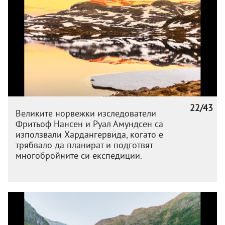
22/43
Великите норвежки изследователи
Фритьоф Нансен и Руал Амундсен са
използвали Хардангервида, когато е
трябвало да планират и подготвят
многобройните си експедиции.