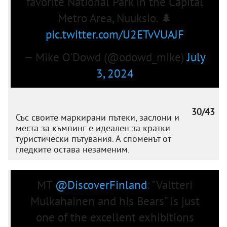
favorite National Park in the Capital
Metro Area, Nuuksio. 🌲
pic.twitter.com/U2ETvVUAJF
— Mike O'Dowd (@odowd_mike)
July
3, 2024
30/43
Със своите маркирани пътеки, заслони и
места за къмпинг е идеален за кратки
туристически пътувания. А споменът от
гледките остава незаменим.
MT
@DiscoverFinland
: "Valtteri
Mulkahainen and his Bears" is just
one of the excellent exhibitions