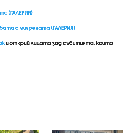
те (ГАЛЕРИЯ)
рбата с мигрената (ГАЛЕРИЯ)
ok
и открий лицата зад събитията, които