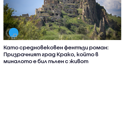
Като средновековен фентъзи роман:
Призрачният град Крако, който в
миналото е бил пълен с живот