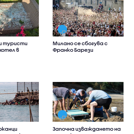
и туристи
Милано се сбогува с
хотел в
Франко Барези
оканци
Започна изваждането на