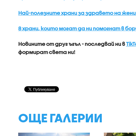
Най-полезните храни за здравето на жени
8 храни, които могат да ни помогнат в бо
Новините от друг ъгъл - последвай ни в
TikT
формират света ни!
ОЩЕ ГАЛЕРИИ