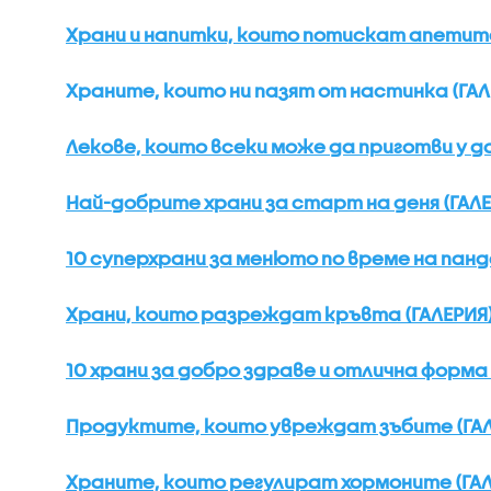
Храни и напитки, които потискат апетита
Храните, които ни пазят от настинка (ГАЛ
Лекове, които всеки може да приготви у д
Най-добрите храни за старт на деня (ГАЛЕ
10 суперхрани за менюто по време на панд
Храни, които разреждат кръвта (ГАЛЕРИЯ
10 храни за добро здраве и отлична форма 
Продуктите, които увреждат зъбите (ГАЛ
Храните, които регулират хормоните (ГАЛ