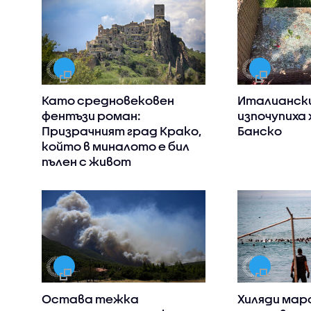
Като средновековен
Италианск
фентъзи роман:
изпочупиха 
Призрачният град Крако,
Банско
който в миналото е бил
пълен с живот
Остава тежка
Хиляди мар