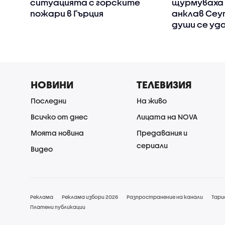
ситуацията с горските
щурмуваха 
пожари в Гърция
анклав Сеут
души се уд
НОВИНИ
ТЕЛЕВИЗИЯ
Последни
На живо
Всичко от днес
Лицата на NOVA
Моята новина
Предавания и
сериали
Видео
Реклама
Реклама избори 2026
Разпространение на канали
Тари
Платени публикации