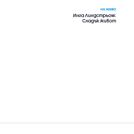
НА ЖИВО
Инга Линдстрьом:
Сладък живот