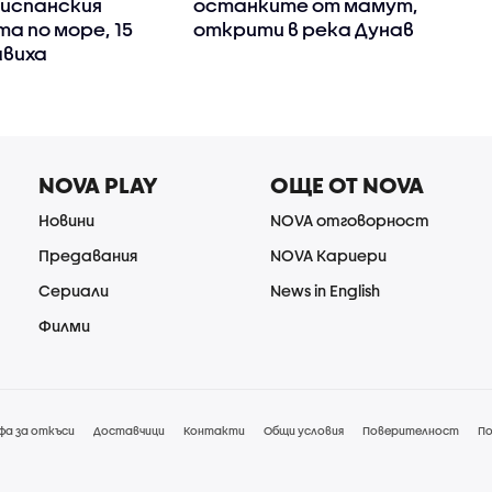
испанския
останките от мамут,
а по море, 15
открити в река Дунав
авиха
NOVA PLAY
ОЩЕ ОТ NOVA
Новини
NOVA отговорност
Предавания
NOVA Кариери
Сериали
News in English
Филми
фа за откъси
Доставчици
Контакти
Общи условия
Поверителност
По