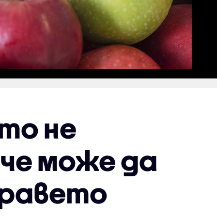
ито не
 че може да
дравето