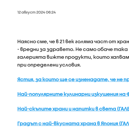
12 август 2024 06:24
Наясно сме, че в 21 век голяма част от х
- вредни за здравето. Не само обаче така 
галерията вижте продукти, които хапвам
при определени условия.
Ястия, за които ще се изненадате, че не п
Най-популярните кулинарни изкушения на Ф
Най-скъпите храни и напитки в света (ГАЛ
Градът с най-вкусната храна в Япония (ГАЛ