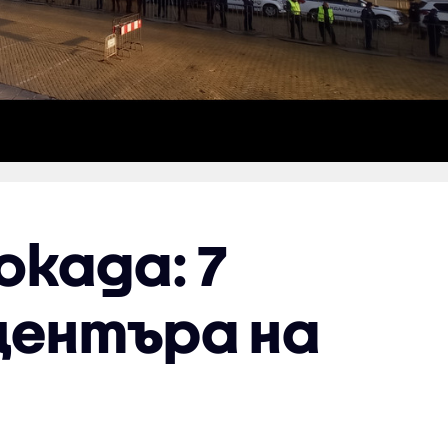
окада: 7
центъра на