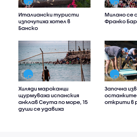
Италиански туристи
Милано се 
изпочупиха хотел в
Франко Бар
Банско
Хиляди мароканци
Започна из
щурмуваха испанския
останките
анклав Сеута по море, 15
открити в 
души се удавиха