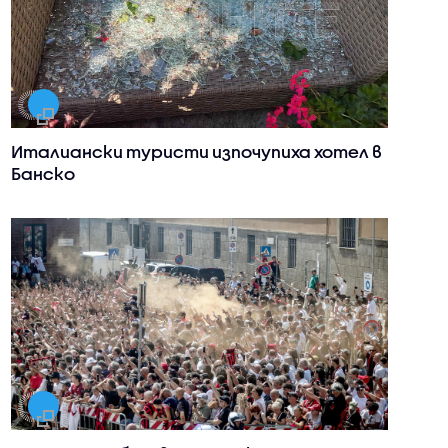
Италиански туристи изпочупиха хотел в
Банско