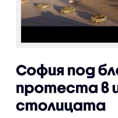
София под бл
протеста в 
столицата