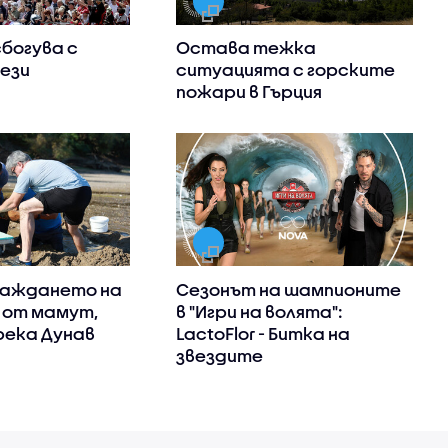
сбогува с
Остава тежка
ези
ситуацията с горските
пожари в Гърция
важдането на
Сезонът на шампионите
 от мамут,
в "Игри на волята":
река Дунав
LactoFlor - Битка на
звездите