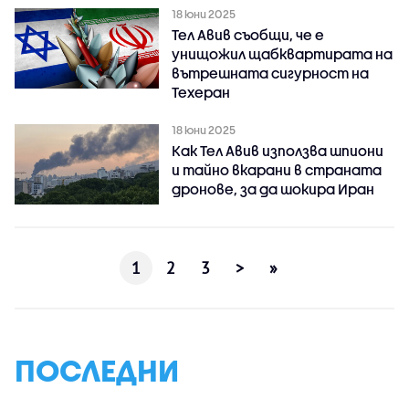
18 юни 2025
Тел Авив съобщи, че е
унищожил щабквартирата на
вътрешната сигурност на
Техеран
18 юни 2025
Как Тел Авив използва шпиони
и тайно вкарани в страната
дронове, за да шокира Иран
1
2
3
>
»
ПОСЛЕДНИ