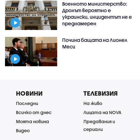
Военното министерство:
Дронът вероятно е
украински, инцидентът не е
преднамерен
Почина бащата на Лионел
Меси
НОВИНИ
ТЕЛЕВИЗИЯ
Последни
На живо
Всичко от днес
Лицата на NOVA
Моята новина
Предавания и
сериали
Видео