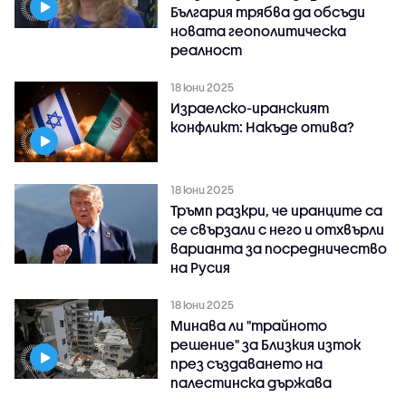
България трябва да обсъди
новата геополитическа
реалност
18 юни 2025
Израелско-иранският
конфликт: Накъде отива?
18 юни 2025
Тръмп разкри, че иранците са
се свързали с него и отхвърли
варианта за посредничество
на Русия
18 юни 2025
Минава ли "трайното
решение" за Близкия изток
през създаването на
палестинска държава