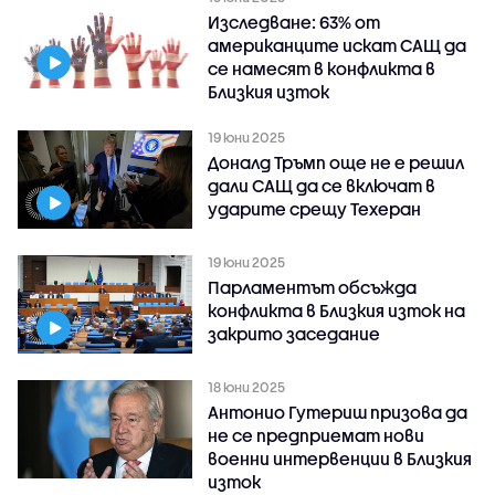
Изследване: 63% от
американците искат САЩ да
се намесят в конфликта в
Близкия изток
19 юни 2025
Доналд Тръмп още не е решил
дали САЩ да се включат в
ударите срещу Техеран
19 юни 2025
Парламентът обсъжда
конфликта в Близкия изток на
закрито заседание
18 юни 2025
Антонио Гутериш призова да
не се предприемат нови
военни интервенции в Близкия
изток