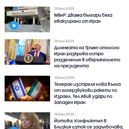
18 юни 2025
МВнР: Двама българи бяха
евакуирани от Иран
18 юни 2025
Дилемата на Тръмп относно
Иран разкрива остро
разделение в обкръжението
на президента
18 юни 2025
Техеран изстреля нова вълна
от хиперзвукови ракети по
Израел, Тел Авив удари по
Западен Иран
18 юни 2025
Йотова: Конфликтът в
Близкия изток се задълбочава,