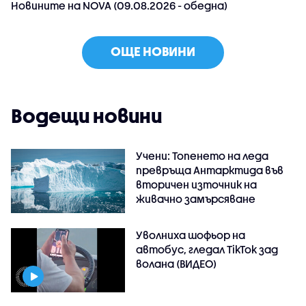
Новините на NOVA (09.08.2026 - обедна)
ОЩЕ НОВИНИ
Водещи новини
Учени: Топенето на леда
превръща Антарктида във
вторичен източник на
живачно замърсяване
Уволниха шофьор на
автобус, гледал TikTok зад
волана (ВИДЕО)