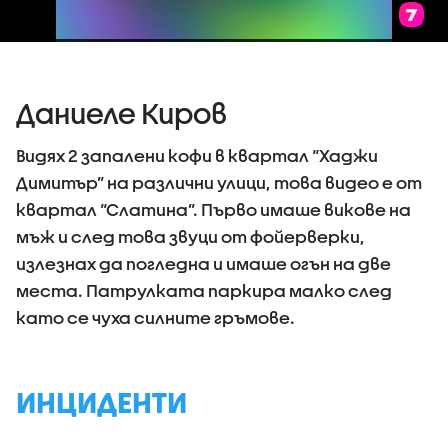
Даниеле Киров
Видях 2 запалени кофи в квартал “Хаджи
Димитър” на различни улици, това видео е от
квартал “Слатина”. Първо имаше викове на
мъж и след това звуци от фойерверки,
излезнах да погледна и имаше огън на две
места. Патрулката паркира малко след
като се чуха силните гръмове.
ИНЦИДЕНТИ