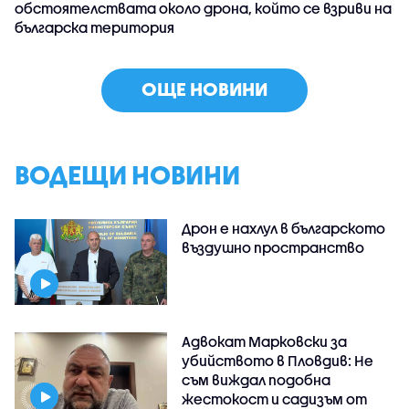
обстоятелствата около дрона, който се взриви на
българска територия
ОЩЕ НОВИНИ
ВОДЕЩИ НОВИНИ
Дрон е нахлул в българското
въздушно пространство
Адвокат Марковски за
убийството в Пловдив: Не
съм виждал подобна
жестокост и садизъм от