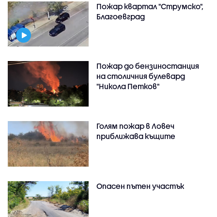
Пожар квартал "Струмско",
Благоевград
Пожар до бензиностанция
на столичния булевард
"Никола Петков"
Голям пожар в Ловеч
приближава къщите
Опасен пътен участък