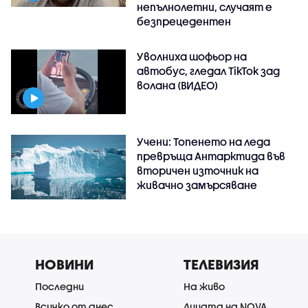
непълнолетни, случаят е
безпрецедентен
Уволниха шофьор на
автобус, гледал TikTok зад
волана (ВИДЕО)
Учени: Топенето на леда
превръща Антарктида във
вторичен източник на
живачно замърсяване
НОВИНИ
ТЕЛЕВИЗИЯ
Последни
На живо
Всичко от днес
Лицата на NOVA