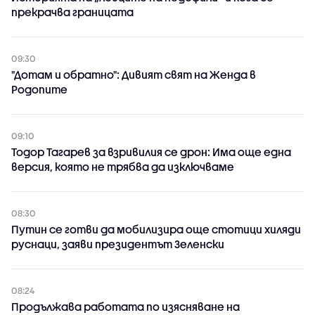
прекрачва границата
09:30
"Дотам и обратно": Дивият свят на Женда в
Родопите
09:10
Тодор Тагарев за взривилия се дрон: Има още една
версия, която не трябва да изключваме
08:30
Путин се готви да мобилизира още стотици хиляди
руснаци, заяви президентът Зеленски
08:24
Продължава работата по изясняване на