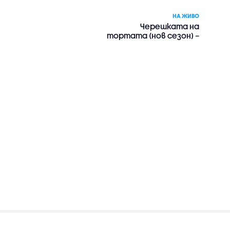
НА ЖИВО
Черешката на
тортата (нов сезон) –
риалити