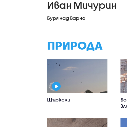
Иван Мичурин
Буря над Варна
ПРИРОДА
Щъркели
Бо
Зл