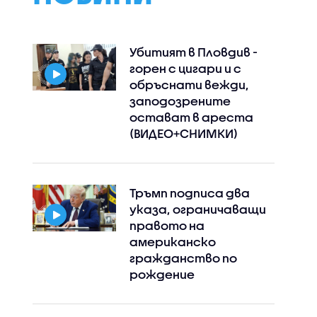
Убитият в Пловдив -
горен с цигари и с
обръснати вежди,
заподозрените
остават в ареста
(ВИДЕО+СНИМКИ)
Тръмп подписа два
указа, ограничаващи
правото на
американско
гражданство по
рождение