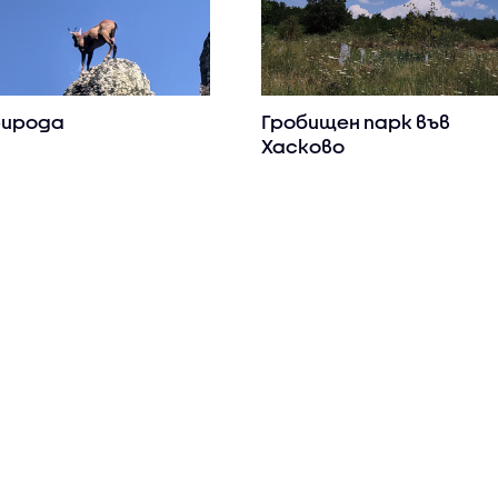
ирода
Гробищен парк във
Хасково