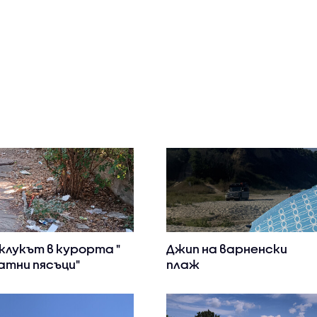
клукът в курорта "
Джип на варненски
атни пясъци"
плаж