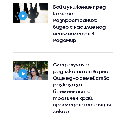
Бой и унижение пред
камера:
Разпространиха
видео с насилие над
непълнолетен в
Радомир
След случая с
родилката от Варна:
Още едно семейство
разказа за
бременност с
трагичен край,
проследена от същия
лекар