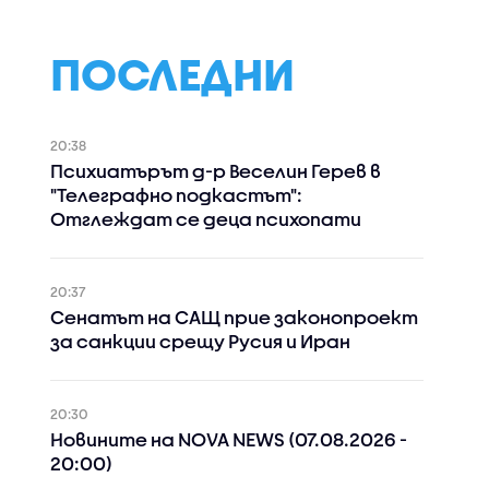
ПОСЛЕДНИ
20:38
Психиатърът д-р Веселин Герев в
"Телеграфно подкастът":
Отглеждат се деца психопати
20:37
Сенатът на САЩ прие законопроект
за санкции срещу Русия и Иран
20:30
Новините на NOVA NEWS (07.08.2026 -
20:00)