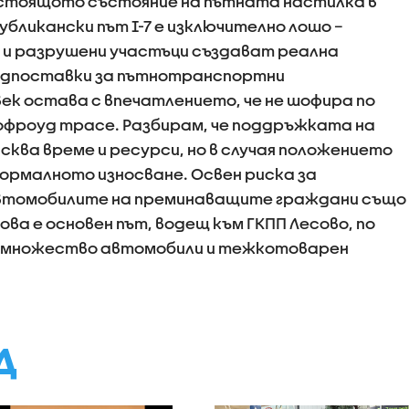
астоящото състояние на пътната настилка в
убликански път I-7 е изключително лошо –
 и разрушени участъци създават реална
едпоставки за пътнотранспортни
ек остава с впечатлението, че не шофира по
офроуд трасе. Разбирам, че поддръжката на
ва време и ресурси, но в случая положението
нормалното износване. Освен риска за
втомобилите на преминаващите граждани също
това е основен път, водещ към ГКПП Лесово, по
 множество автомобили и тежкотоварен
Д