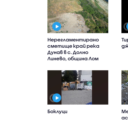
Нерегламентирано
Ти
сметище край река
д
Дунав в с. Долно
Линево, община Лом
Боклуци
Ме
ас