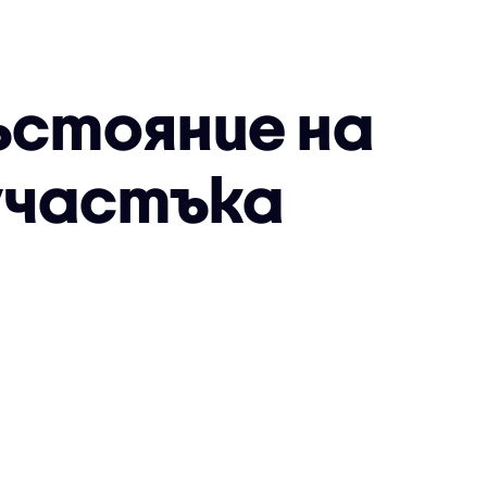
ъстояние на
 участъка