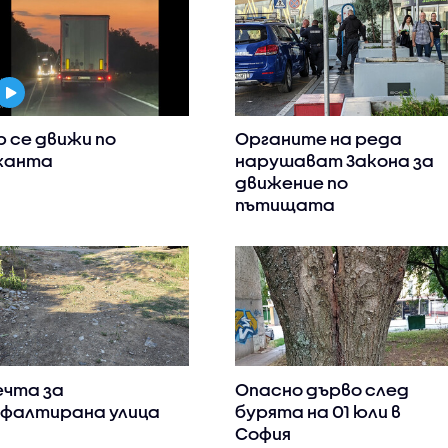
р се движи по
Органите на реда
жанта
нарушават Закона за
движение по
пътищата
чта за
Опасно дърво след
фалтирана улица
бурята на 01 юли в
София