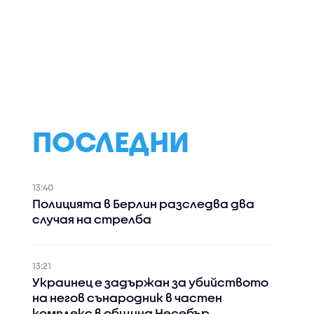
ПОСЛЕДНИ
13:40
Полицията в Берлин разследва два
случая на стрелба
13:21
Украинец е задържан за убийството
на негов сънародник в частен
комплекс в община Несебър