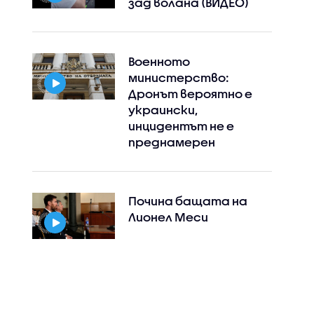
зад волана (ВИДЕО)
Военното
министерство:
Дронът вероятно е
украински,
инцидентът не е
преднамерен
Почина бащата на
Лионел Меси