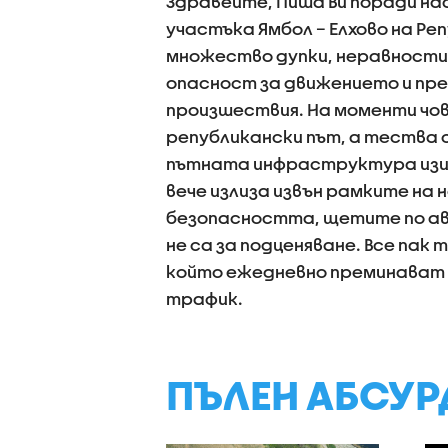
Здравейте, Пиша Ви поради н
участъка Ямбол – Елхово на Реп
множество дупки, неравности
опасност за движението и пр
произшествия. На моменти чов
републикански път, а тества 
пътната инфраструктура изиск
вече излиза извън рамките на 
безопасността, щетите по а
не са за подценяване. Все пак 
който ежедневно преминават
трафик.
ПЪЛЕН АБСУР