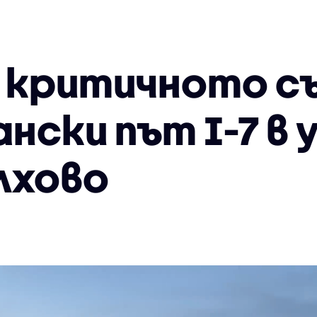
а критичното с
нски път I-7 в
лхово