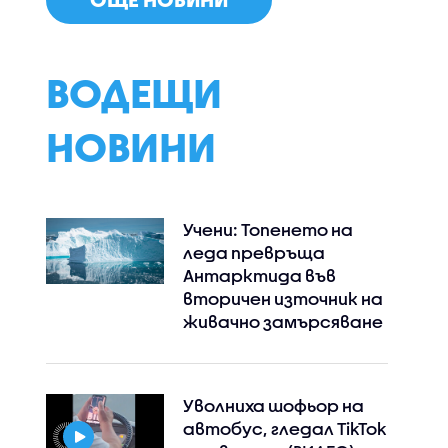
ВОДЕЩИ
НОВИНИ
Учени: Топенето на
леда превръща
Антарктида във
вторичен източник на
живачно замърсяване
Уволниха шофьор на
автобус, гледал TikTok