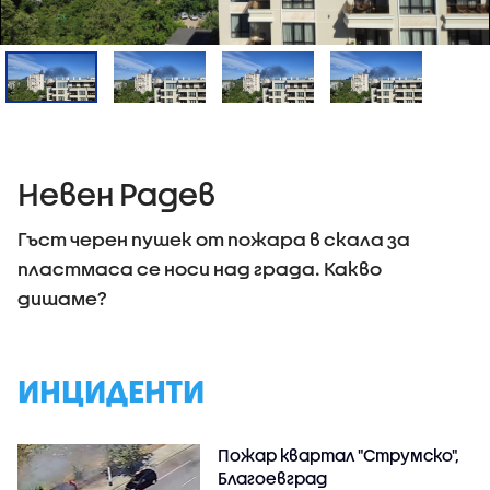
Невен Радев
Гъст черен пушек от пожара в скала за
пластмаса се носи над града. Какво
дишаме?
ИНЦИДЕНТИ
Пожар квартал "Струмско",
Благоевград