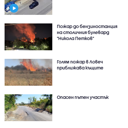
Пожар до бензиностанция
на столичния булевард
"Никола Петков"
Голям пожар в Ловеч
приближава къщите
Опасен пътен участък