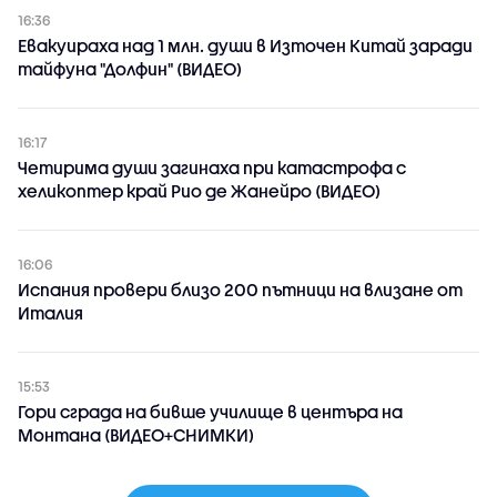
16:36
Евакуираха над 1 млн. души в Източен Китай заради
тайфуна "Долфин" (ВИДЕО)
16:17
Четирима души загинаха при катастрофа с
хеликоптер край Рио де Жанейро (ВИДЕО)
16:06
Испания провери близо 200 пътници на влизане от
Италия
15:53
Гори сграда на бивше училище в центъра на
Монтана (ВИДЕО+СНИМКИ)