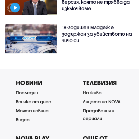
версия, която не трябва да
изключваме
18-годишен младеж е
задържан за убийството на
чичо си
НОВИНИ
ТЕЛЕВИЗИЯ
Последни
На живо
Всичко от днес
Лицата на NOVA
Моята новина
Предавания и
сериали
Видео
NOVA PLAY
ОЩЕ ОТ