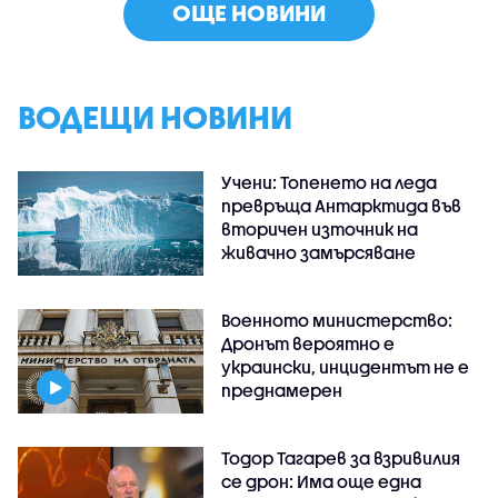
ОЩЕ НОВИНИ
ВОДЕЩИ НОВИНИ
Учени: Топенето на леда
превръща Антарктида във
вторичен източник на
живачно замърсяване
Военното министерство:
Дронът вероятно е
украински, инцидентът не е
преднамерен
Тодор Тагарев за взривилия
се дрон: Има още една