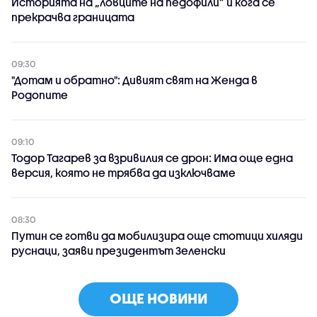
Историята на „ловците на педофили” и кога се
прекрачва границата
09:30
"Дотам и обратно": Дивият свят на Женда в
Родопите
09:10
Тодор Тагарев за взривилия се дрон: Има още една
версия, която не трябва да изключваме
08:30
Путин се готви да мобилизира още стотици хиляди
руснаци, заяви президентът Зеленски
ОЩЕ НОВИНИ