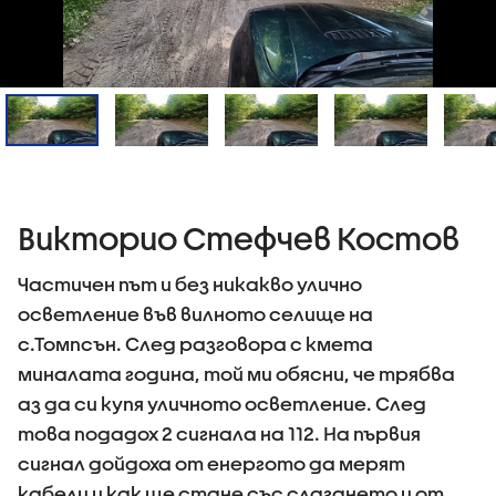
Викторио Стефчев Костов
Частичен път и без никакво улично
осветление във вилното селище на
с.Томпсън. След разговора с кмета
миналата година, той ми обясни, че трябва
аз да си купя уличното осветление. След
това подадох 2 сигнала на 112. На първия
сигнал дойдоха от енергото да мерят
кабели и как ще стане със слагането и от