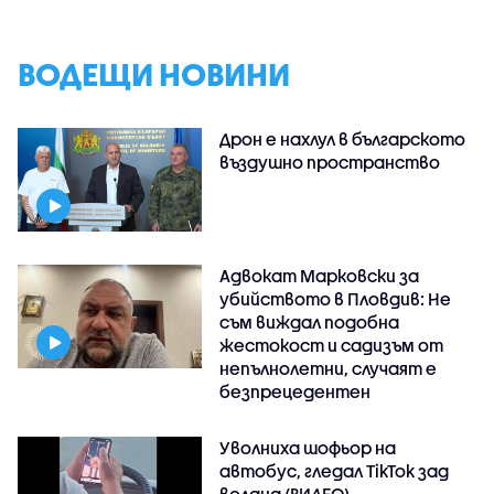
ВОДЕЩИ НОВИНИ
Дрон е нахлул в българското
въздушно пространство
Адвокат Марковски за
убийството в Пловдив: Не
съм виждал подобна
жестокост и садизъм от
непълнолетни, случаят е
безпрецедентен
Уволниха шофьор на
автобус, гледал TikTok зад