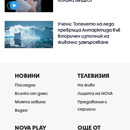
волана (ВИДЕО)
Учени: Топенето на леда
превръща Антарктида във
вторичен източник на
живачно замърсяване
НОВИНИ
ТЕЛЕВИЗИЯ
Последни
На живо
Всичко от днес
Лицата на NOVA
Моята новина
Предавания и
сериали
Видео
NOVA PLAY
ОЩЕ ОТ