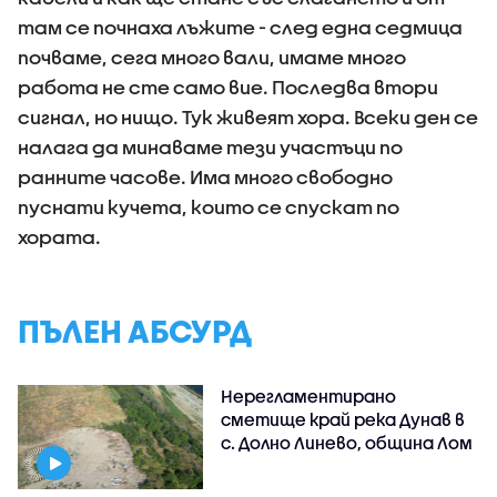
там се почнаха лъжите - след една седмица
почваме, сега много вали, имаме много
работа не сте само вие. Последва втори
сигнал, но нищо. Тук живеят хора. Всеки ден се
налага да минаваме тези участъци по
ранните часове. Има много свободно
пуснати кучета, които се спускат по
хората.
ПЪЛЕН АБСУРД
Нерегламентирано
сметище край река Дунав в
с. Долно Линево, община Лом