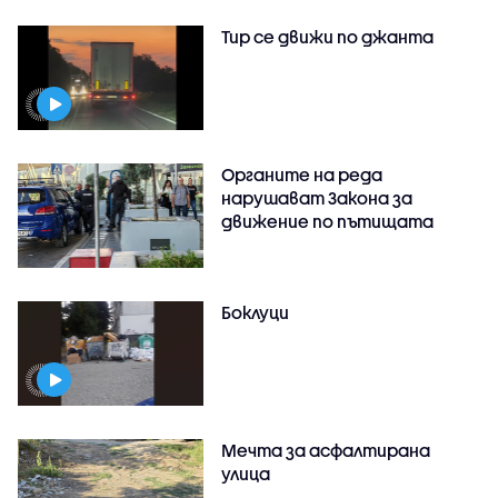
Тир се движи по джанта
Органите на реда
нарушават Закона за
движение по пътищата
Боклуци
Мечта за асфалтирана
улица