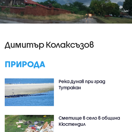
Димитър Колаксъзов
ПРИРОДА
Река Дунав при град
Тутракан
Сметище в село в община
Кюстендил