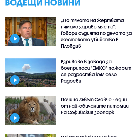
ВОДЕЩИ НОВИНИ
„По тялото на жертвата
нямало здраво място":
Говори съдията по делото за
жестокото убийство в
Пловдив
Взривове в завода за
боеприпаси "ЕМКО", пожарът
се разраства към село
Радоеви
Почина лъвът Славчо - един
от най-обичаните питомци
на Софийския зоопарк