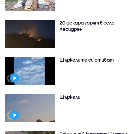
20 декара горят в село
Лесидрен
Щъркелите си отиват
Щъркели