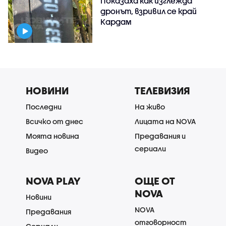
Показаха как изглежда
дронът, взривил се край
Кардам
НОВИНИ
ТЕЛЕВИЗИЯ
Последни
На живо
Всичко от днес
Лицата на NOVA
Моята новина
Предавания и
сериали
Видео
NOVA PLAY
ОЩЕ ОТ
NOVA
Новини
NOVA
Предавания
отговорност