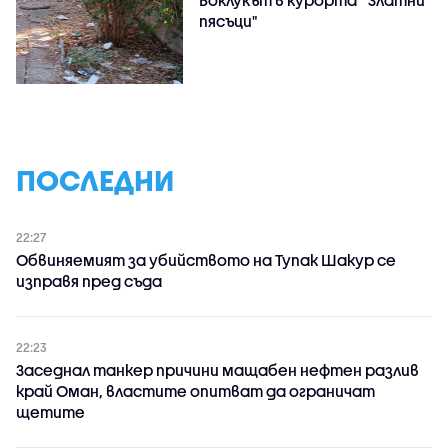
Боклукът в курорта " Златни
пясъци"
ПОСЛЕДНИ
22:27
Обвиняемият за убийството на Тупак Шакур се
изправя пред съда
22:23
Заседнал танкер причини мащабен нефтен разлив
край Оман, властите опитват да ограничат
щетите