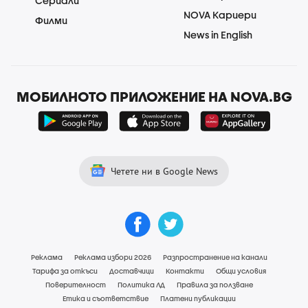
Сериали
NOVA Кариери
Филми
News in English
МОБИЛНОТО ПРИЛОЖЕНИЕ НА NOVA.BG
Четете ни в Google News
Реклама
Реклама избори 2026
Разпространение на канали
Тарифа за откъси
Доставчици
Контакти
Общи условия
Поверителност
Политика ЛД
Правила за ползване
Етика и съответствие
Платени публикации