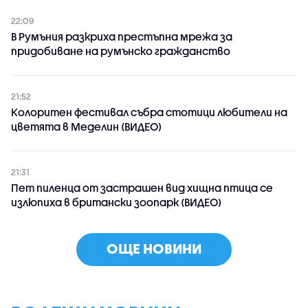
22:09
В Румъния разкриха престъпна мрежа за
придобиване на румънско гражданство
21:52
Колоритен фестивал събра стотици любители на
цветята в Меделин (ВИДЕО)
21:31
Пет пиленца от застрашен вид хищна птица се
излюпиха в британски зоопарк (ВИДЕО)
ОЩЕ НОВИНИ