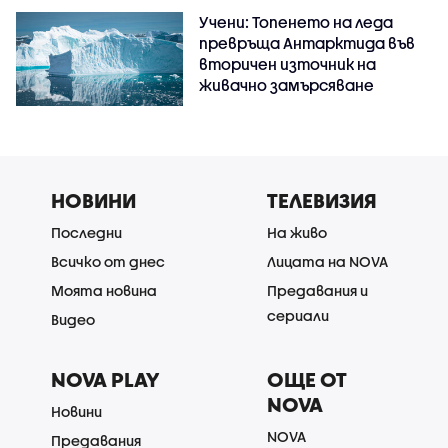
Учени: Топенето на леда
превръща Антарктида във
вторичен източник на
живачно замърсяване
НОВИНИ
ТЕЛЕВИЗИЯ
Последни
На живо
Всичко от днес
Лицата на NOVA
Моята новина
Предавания и
сериали
Видео
NOVA PLAY
ОЩЕ ОТ
NOVA
Новини
NOVA
Предавания