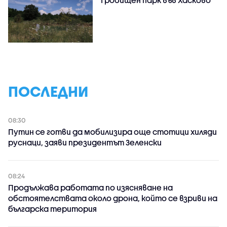
Гробищен парк във Хасково
ПОСЛЕДНИ
08:30
Путин се готви да мобилизира още стотици хиляди
руснаци, заяви президентът Зеленски
08:24
Продължава работата по изясняване на
обстоятелствата около дрона, който се взриви на
българска територия