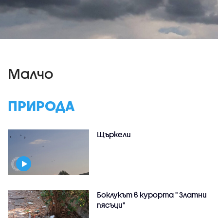
Малчо
ПРИРОДА
Щъркели
Боклукът в курорта " Златни
пясъци"