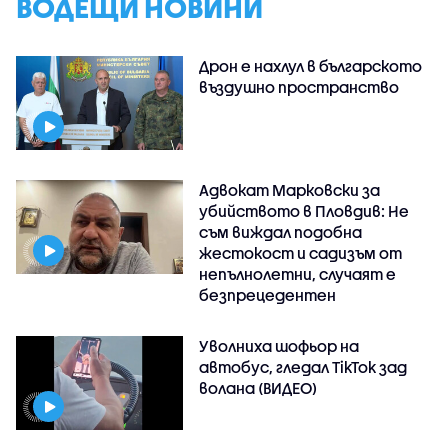
ВОДЕЩИ НОВИНИ
Дрон е нахлул в българското
въздушно пространство
Адвокат Марковски за
убийството в Пловдив: Не
съм виждал подобна
жестокост и садизъм от
непълнолетни, случаят е
безпрецедентен
Уволниха шофьор на
автобус, гледал TikTok зад
волана (ВИДЕО)