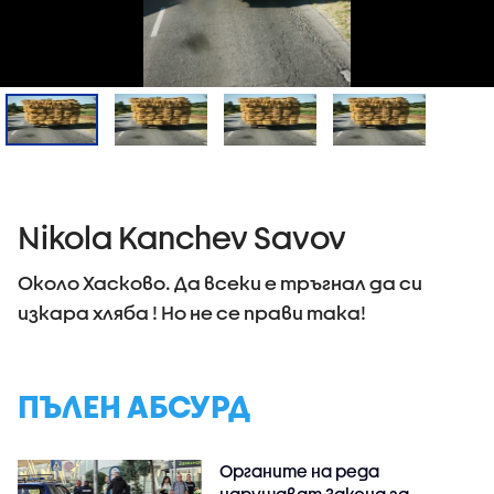
Nikola Kanchev Savov
Около Хасково. Да всеки е тръгнал да си
изкара хляба ! Но не се прави така!
ПЪЛЕН АБСУРД
Органите на реда