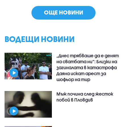
ОЩЕ НОВИНИ
ВОДЕЩИ НОВИНИ
„Днес трябваше да е денят
на сватбата ни“: Близки на
загиналата в катастрофа
Даяна искат арест за
шофьор на тир
Мъж почина след жесток
побой в Пловдив