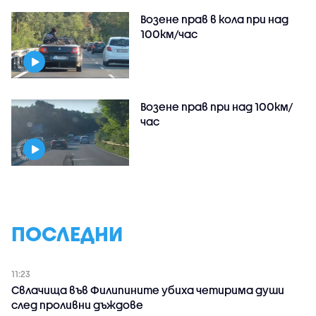
Возене прав в кола при над
100км/час
Возене прав при над 100км/
час
ПОСЛЕДНИ
11:23
Свлачища във Филипините убиха четирима души
след проливни дъждове