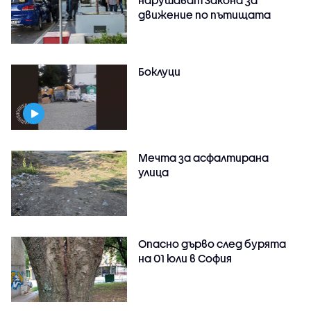
нарушават Закона за
движение по пътищата
Боклуци
Мечта за асфалтирана
улица
Опасно дърво след бурята
на 01 юли в София