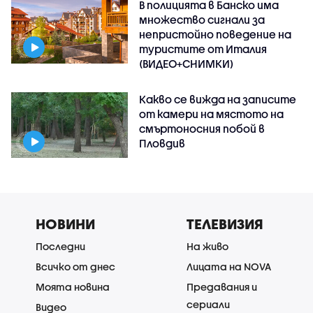
В полицията в Банско има
множество сигнали за
непристойно поведение на
туристите от Италия
(ВИДЕО+СНИМКИ)
Какво се вижда на записите
от камери на мястото на
смъртоносния побой в
Пловдив
НОВИНИ
ТЕЛЕВИЗИЯ
Последни
На живо
Всичко от днес
Лицата на NOVA
Моята новина
Предавания и
сериали
Видео