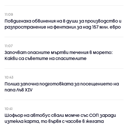
11:09
Повдигнаха обвинения на 8 души за производство и
разпространение на фентанил за над 157 млн. евро
11:07
Започват опасните мъртви течения в морето:
Какви са съветите на спасителите
10:43
Полша започна подготовката за посещението на
папа Лъв XIV
10:41
Шофьор на автобус свали момче със СОП заради
изтекла карта, то вървя с часове в жегата