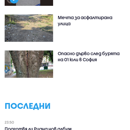
Мечта за асфалтирана
улица
Опасно дърво след бурята
на 01 юли в София
ПОСЛЕДНИ
23:50
Подготвя ли Риана нов албум