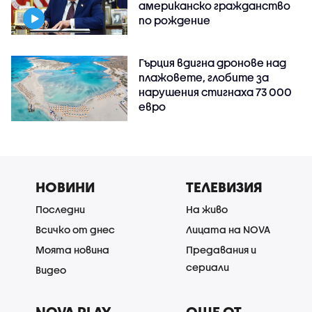
американско гражданство
по рождение
Гърция вдигна дронове над
плажовете, глобите за
нарушения стигнаха 73 000
евро
НОВИНИ
ТЕЛЕВИЗИЯ
Последни
На живо
Всичко от днес
Лицата на NOVA
Моята новина
Предавания и
сериали
Видео
NOVA PLAY
ОЩЕ ОТ