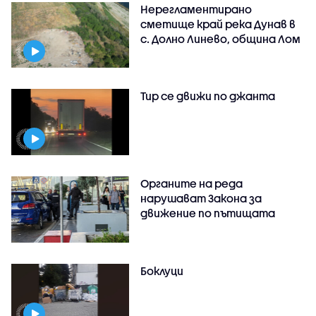
Нерегламентирано
сметище край река Дунав в
с. Долно Линево, община Лом
Тир се движи по джанта
Органите на реда
нарушават Закона за
движение по пътищата
Боклуци