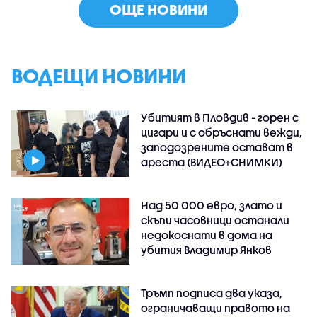
ОЩЕ НОВИНИ
ВОДЕЩИ НОВИНИ
Убитият в Пловдив - горен с
цигари и с обръснати вежди,
заподозрените остават в
ареста (ВИДЕО+СНИМКИ)
Над 50 000 евро, злато и
скъпи часовници останали
недокоснати в дома на
убития Владимир Янков
Тръмп подписа два указа,
ограничаващи правото на