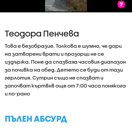
Теодора Пенчева
Това е безобразие. Толкова е шумно, че дори
на затворени врати и прозорци не се
издържа. Поне да спазваха часовия диапазон
за почивка на обед. Детето се буди от тази
герлотия. Сутрин също не спазват и
започват къртвнв още от 7:00 часа понякога
и по-рано
ПЪЛЕН АБСУРД