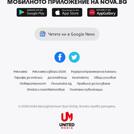
МОБИЛНОТО ПРИЛОЖЕНИЕ НА NOVA.BG
Четете ни в Google News
Реклама
Реклама избори 2026
Разпространение на канали
Тарифа за откъси
Доставчици
Контакти
Общи условия
Поверителност
Политика ЛД
Правила за ползване
Етика и съответствие
Платени публикации
© 2026 Нова Броудкастинг Груп ЕООД. Всички права запазени.