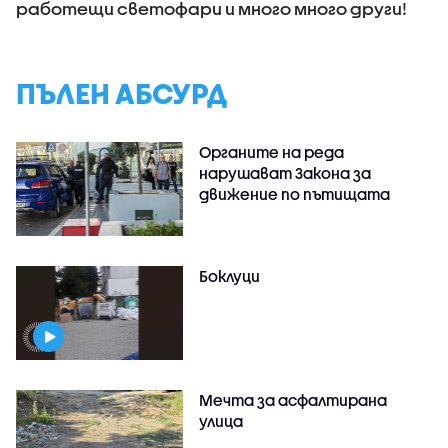
работещи светофари и много много други!
ПЪЛЕН АБСУРД
Органите на реда
нарушават Закона за
движение по пътищата
Боклуци
Мечта за асфалтирана
улица