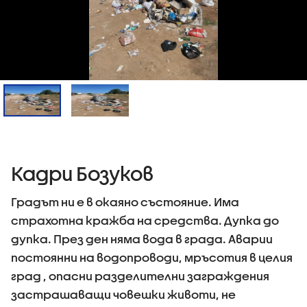
Кадри Бозуков
Градът ни е в окаяно състояние. Има
страхотна кражба на средства. Дупка до
дупка. През ден няма вода в града. Аварии
постоянни на водопроводи, мръсотия в целия
град , опасни разделителни заграждения
застрашаващи човешки животи, не