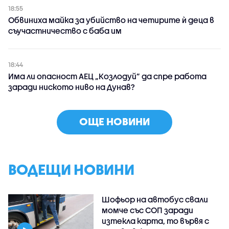
18:55
Обвиниха майка за убийство на четирите ѝ деца в
съучастничество с баба им
18:44
Има ли опасност АЕЦ „Козлодуй” да спре работа
заради ниското ниво на Дунав?
ОЩЕ НОВИНИ
ВОДЕЩИ НОВИНИ
Шофьор на автобус свали
момче със СОП заради
изтекла карта, то вървя с