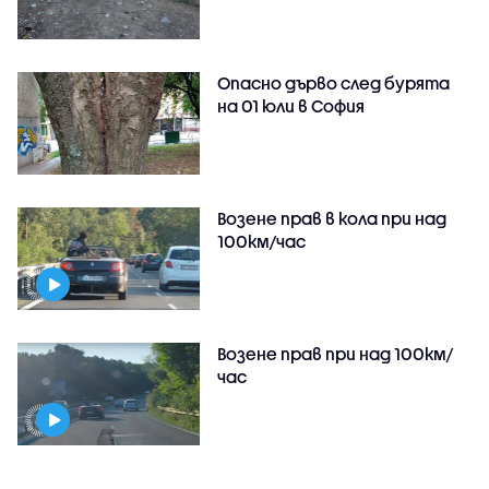
Опасно дърво след бурята
на 01 юли в София
Возене прав в кола при над
100км/час
Возене прав при над 100км/
час