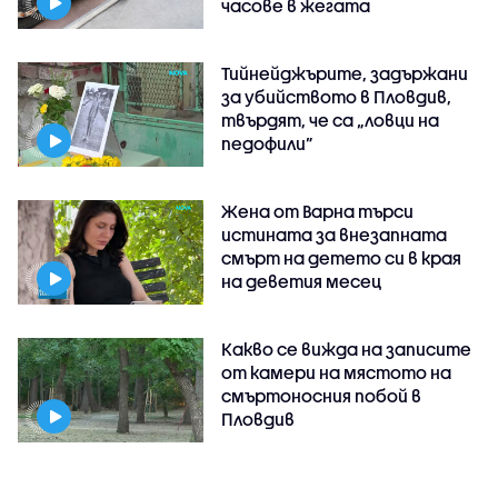
часове в жегата
Тийнейджърите, задържани
за убийството в Пловдив,
твърдят, че са „ловци на
педофили”
Жена от Варна търси
истината за внезапната
смърт на детето си в края
на деветия месец
Какво се вижда на записите
от камери на мястото на
смъртоносния побой в
Пловдив