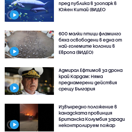
пред публика в зоопарк в
Южен Китай (ВИДЕО
600 малки птици фламинго
бяха освободени в една от
най-големите колонии в
Европа (ВИДЕО)
Адмирал Ефтимов за дрона
край Кардам: Няма
преднамерени действия
срещу България
Извънредно положение в
канадската провинция
Британска Колумбия заради
неконтролируем пожар