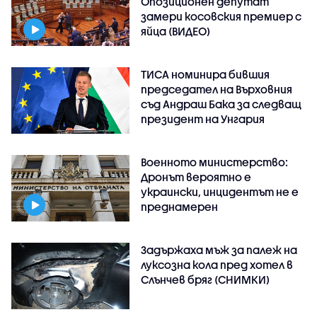
Опозиционен депутат
замери косовския премиер с
яйца (ВИДЕО)
ТИСА номинира бившия
председател на Върховния
съд Андраш Бака за следващ
президент на Унгария
Военното министерство:
Дронът вероятно е
украински, инцидентът не е
преднамерен
Задържаха мъж за палеж на
луксозна кола пред хотел в
Слънчев бряг (СНИМКИ)