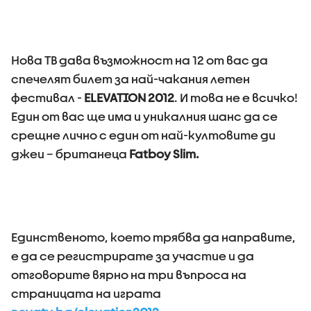
Нова ТВ дава възможност на 12 от вас да
спечелят билет за най-чакания летен
фестивал -
ELEVATION 2012
. И това не е всичко!
Един от вас ще има и уникалния шанс да се
срещне лично с един от най-култовите ди
джеи – британецa
Fatboy Slim.
Единственото, което трябва да направите,
е да се регистрирате за участие и да
отговорите вярно на три въпроса на
страницата на играта