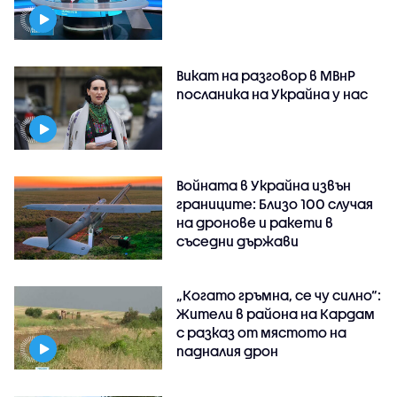
Викат на разговор в МВнР
посланика на Украйна у нас
Войната в Украйна извън
границите: Близо 100 случая
на дронове и ракети в
съседни държави
„Когато гръмна, се чу силно“:
Жители в района на Кардам
с разказ от мястото на
падналия дрон