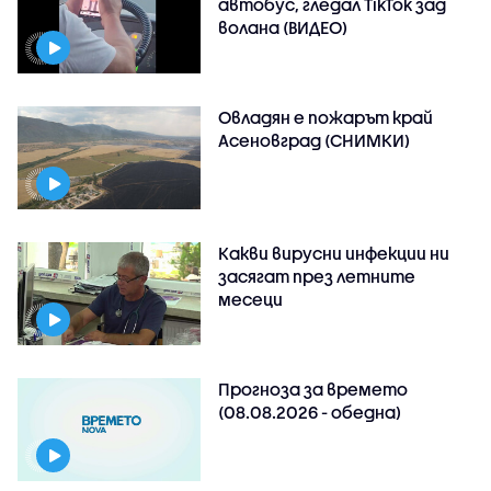
автобус, гледал TikTok зад
волана (ВИДЕО)
Овладян е пожарът край
Асеновград (СНИМКИ)
Какви вирусни инфекции ни
засягат през летните
месеци
Прогноза за времето
(08.08.2026 - обедна)