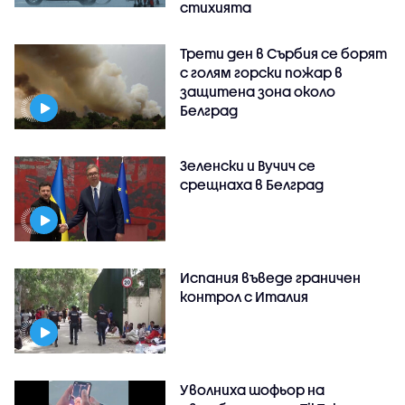
стихията
Трети ден в Сърбия се борят
с голям горски пожар в
защитена зона около
Белград
Зеленски и Вучич се
срещнаха в Белград
Испания въведе граничен
контрол с Италия
Уволниха шофьор на