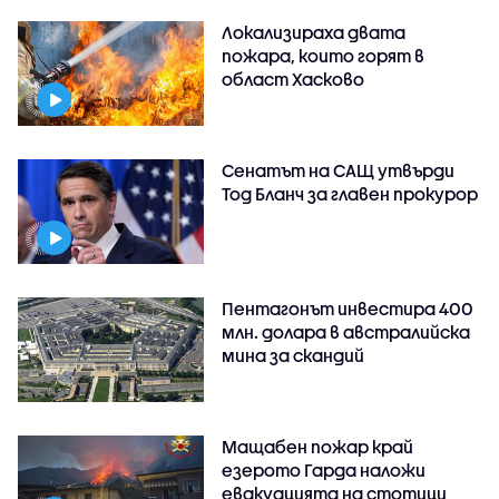
Локализираха двата
пожара, които горят в
област Хасково
Сенатът на САЩ утвърди
Тод Бланч за главен прокурор
Пентагонът инвестира 400
млн. долара в австралийска
мина за скандий
Мащабен пожар край
езерото Гарда наложи
евакуацията на стотици