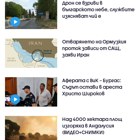
Дрон се взриви в
българското небе, службите
изясняват чий е
Отварянето на Ормузкия
проток зависи от САЩ,
заяви Иран
Аферата с ВиК – Бургас:
Съдът остави в ареста
Христо Широков
Над 4000 хектара площ
изгоряха в Андалусия
(ВИДЕО+СНИМКИ)