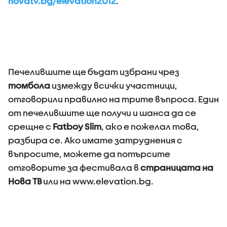
novatv.bg/elevation2012
.
Печелившите ще бъдат избрани чрез
томбола
измежду всички участници,
отговорили правилно на трите въпроса. Един
от печелившите ще получи и шанса да се
срещне с
Fatboy Slim
, ако е пожелал това,
разбира се. Ако имате затруднения с
въпросите, можете да потърсите
отговорите за фестивала в
страницата на
Нова ТВ
или на www.elevation.bg.