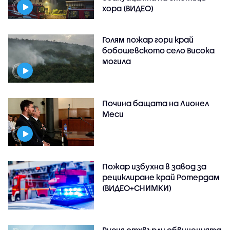
хора (ВИДЕО)
Голям пожар гори край
бобошевското село Висока
могила
Почина бащата на Лионел
Меси
Пожар избухна в завод за
рециклиране край Ротердам
(ВИДЕО+СНИМКИ)