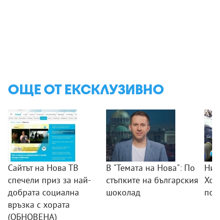
ОЩЕ ОТ ЕКСКЛУЗИВНО
Сайтът на Нова ТВ
В "Темата на Нова": По
Ник
спечели приз за най-
стъпките на българския
Хор
добрата социална
шоколад
пож
връзка с хората
(ОБНОВЕНА)