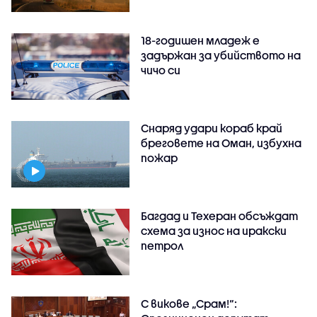
18-годишен младеж е
задържан за убийството на
чичо си
Снаряд удари кораб край
бреговете на Оман, избухна
пожар
Багдад и Техеран обсъждат
схема за износ на иракски
петрол
С викове „Срам!“: