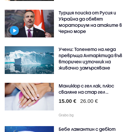
Турция поиска от Русия и
Украйна да обявят
мораториум на атаките в
Черно море
Учени: Топенето на леда
превръща Антарктида във
вторичен източник на
живачно замърсяване
Маникюр с гел лак, плюс
сваляне на стар гел ..
15.00 €
26.00 €
Grabo.bg
Бебе ламантин с дебют