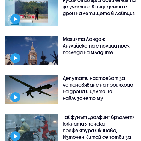
Русия отхвърли обвиненията
за участие в инцидента с
дрон на летището в Лайпциг
Магията Лондон:
Английската столица през
погледа на младите
Депутати настояват за
установяване на произхода
на дрона и целта на
навлизането му
Тайфунът „Долфин” връхлетя
южната японска
префектура Окинава,
Източен Китай се готви за