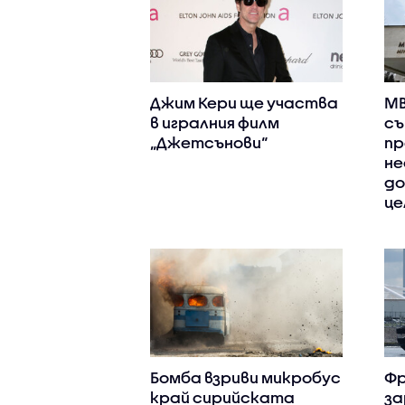
Джим Кери ще участва
МВ
в игралния филм
съ
„Джетсънови“
пр
не
до
це
Бомба взриви микробус
Фр
край сирийската
за