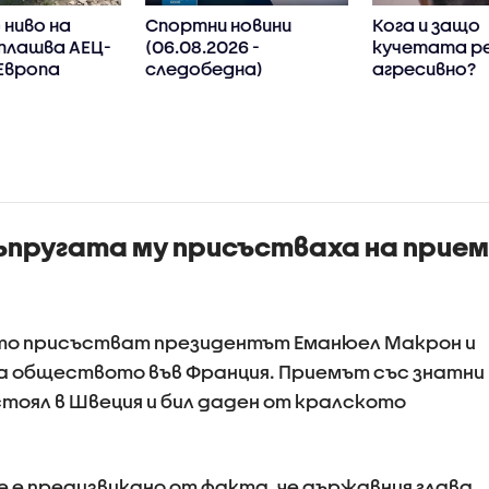
ниво на
Спортни новини
Кога и защо
плашва АЕЦ-
(06.08.2026 -
кучетата р
Европа
следобедна)
агресивно?
ъпругата му присъстваха на прием
оято присъстват президентът Еманюел Макрон и
ха обществото във Франция. Приемът със знатни
стоял в Швеция и бил даден от кралското
е предизвикано от факта, че държавния глава