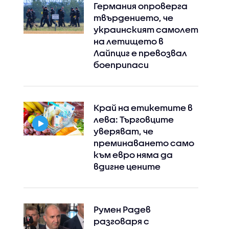
Германия опроверга
твърдението, че
украинският самолет
на летището в
Лайпциг е превозвал
боеприпаси
Край на етикетите в
лева: Търговците
уверяват, че
преминаването само
към евро няма да
вдигне цените
Румен Радев
разговаря с