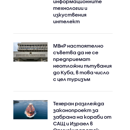
информационните
технологии и
изкуствения
интелект
МВнР настоятелно
съветва да не се
предприемат
неотложни пътувания
до Куба, в това число
с цел туризъм
Instagram
Facebook
Техеран разглежда
законопроект за
забрана на кораби от
САЩ и Израел в