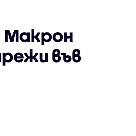
а Макрон
мрежи във