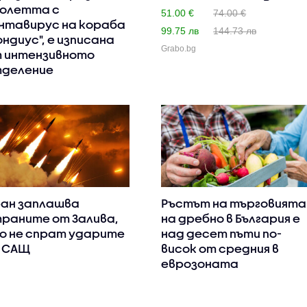
олетта с
ко..
51.00 €
74.00 €
нтавирус на кораба
99.75 лв
144.73 лв
ондиус", е изписана
Grabo.bg
 интензивното
деление
ан заплашва
Ръстът на търговията
раните от Залива,
на дребно в България е
о не спрат ударите
над десет пъти по-
 САЩ
висок от средния в
еврозоната