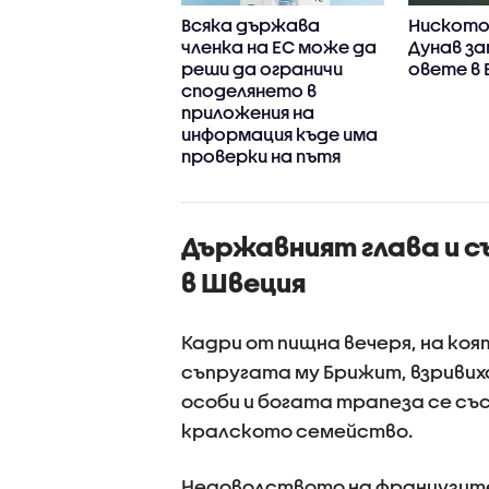
титутът по
Всяка държава
Ниското 
рия на
членка на ЕС може да
Дунав за
арските
реши да ограничи
овете в 
ранти в Северна
споделянето в
ика - близо 60
приложения на
 архивни
информация къде има
менти, книги,
проверки на пътя
ки и оборудване
Държавният глава и с
в Швеция
Кадри от пищна вечеря, на к
съпругата му Брижит, взриви
особи и богата трапеза се съ
кралското семейство.
Недоволството на французите 