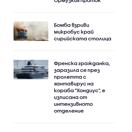
Ормузкия проток
Бомба взриви
микробус край
сирийската столица
Френска гражданка,
заразила се през
пролетта с
хантавирус на
кораба "Хондиус", е
изписана от
интензивното
отделение