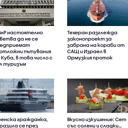
нР настоятелно
Техеран разглежда
ветва да не се
законопроект за
едприемат
забрана на кораби от
отложни пътувания
САЩ и Израел в
 Куба, в това число с
Ормузкия проток
л туризъм
енска гражданка,
Вкусно изкушение: Сет
разила се през
със солени и сладки