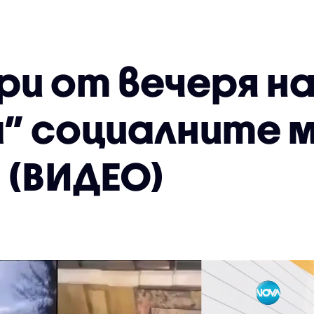
ри от вечеря н
а” социалните 
 (ВИДЕО)