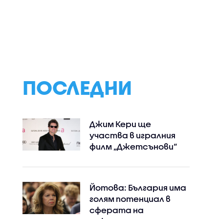
Инж. Иван Иванов:
Спортни новини
еагират
Ниските нива на
(06.08.2026 - об
Дунав са последица
от климатичните
промени, такива
явления ще
зачестяват
ПОСЛЕДНИ
Джим Кери ще
участва в игралния
филм „Джетсънови“
Йотова: България има
голям потенциал в
сферата на