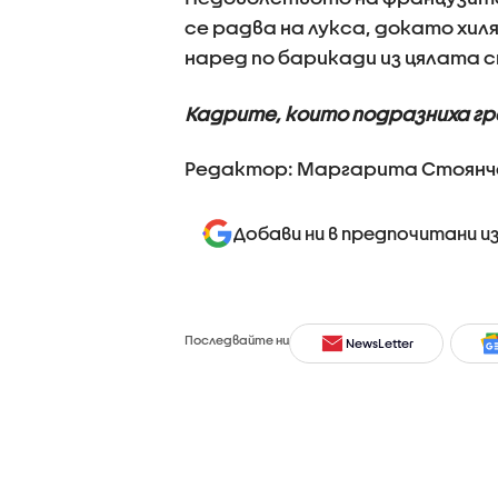
се радва на лукса, докато хи
наред по барикади из цялата 
Кадрите, които подразниха г
Редактор: Маргарита Стоянч
Добави ни в предпочитани и
Последвайте ни
NewsLetter