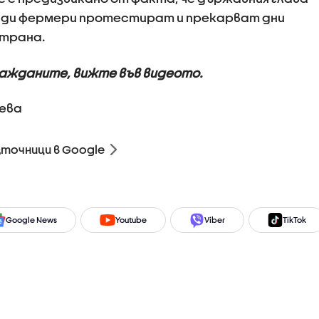
ляди фермери протестират и прекарват дни
страна.
ражданите, вижте във видеото.
ева
зточници в Google
Google News
Youtube
Viber
TikTok