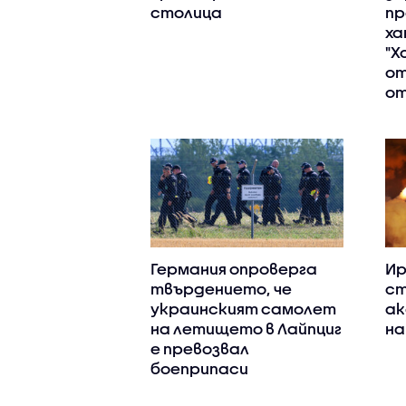
столица
пр
ха
"Х
от
от
Германия опроверга
Ир
твърдението, че
ст
украинският самолет
ак
на летището в Лайпциг
на
е превозвал
боеприпаси