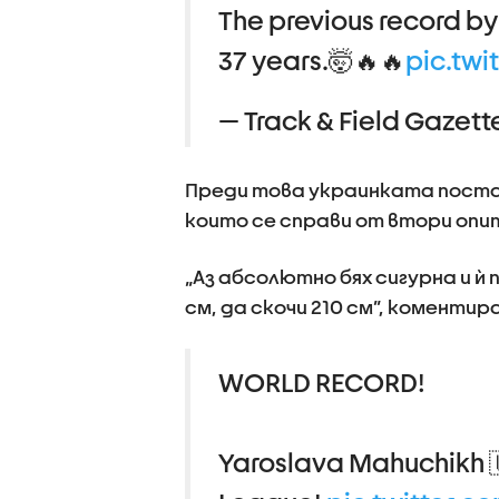
The previous record by
37 years.🤯🔥🔥
pic.twi
— Track & Field Gazet
Преди това украинката постав
които се справи от втори опи
„Аз абсолютно бях сигурна и ѝ
см, да скочи 210 см”, коменти
WORLD RECORD!
Yaroslava Mahuchikh 🇺