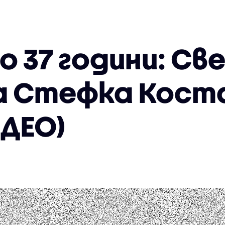
о 37 години: С
а Стефка Кост
ИДЕО)