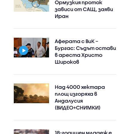
Ормузкия проток
зависи от САЩ, заяви
Иран
Аферата с ВиК –
Бургас: Съдът остави
в ареста Христо
Широков
Над 4000 хектара
площ изгоряха в
Андалусия
(ВИДЕО+СНИМКИ)
18-годишен младеж е