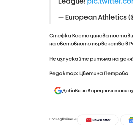
League!
pic.twitter.
— European Athletics (
Стефка Костадинова постави с
на световното първенство в Ри
Не изпускайте ритъма на деня
Редактор: Цветина Петрова
Добави ни в предпочитани и
Последвайте ни
NewsLetter