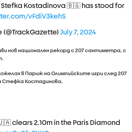
 Stefka Kostadinova 🇧🇬 has stood for
tter.com/vFdiV3kehS
te (@TrackGazette)
July 7, 2024
и нов национален рекорд с 207 сантиметра, с
т.
 пожелах в Париж на Олимпийските игри след 207
ра Стефка Костадинова.
🇦 clears 2.10m in the Paris Diamond