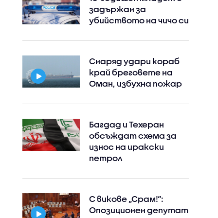
задържан за
убийството на чичо си
Снаряд удари кораб
край бреговете на
Оман, избухна пожар
Багдад и Техеран
обсъждат схема за
износ на иракски
петрол
С викове „Срам!“:
Опозиционен депутат