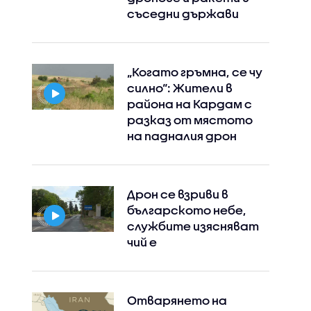
съседни държави
„Когато гръмна, се чу
силно“: Жители в
района на Кардам с
разказ от мястото
на падналия дрон
Дрон се взриви в
българското небе,
службите изясняват
чий е
Instagram
Facebook
Отварянето на