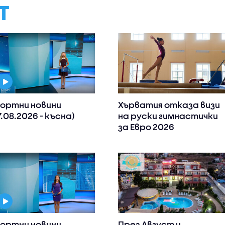
Т
ортни новини
Хърватия отказа визи
7.08.2026 - късна)
на руски гимнастички
за Евро 2026
ортни новини
През Август и