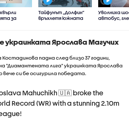
хвърли
Тайфунът „Долфин”
Уволниха шо
ията за
връхлетя южната
автобус, гл
 в инцидента
японска префектура
TikTok зад в
а летището в
Окинава, Източен
(ВИДЕО)
Китай се готви за
е украинката Ярослава Магучих
стихията
Костадинова падна след близо 37 години,
 на "Диамантената лига" украинката Ярослава
о вече си бе осигурила победата.
oslava Mahuchikh 🇺🇦 broke the
ld Record (WR) with a stunning 2.10m
League!