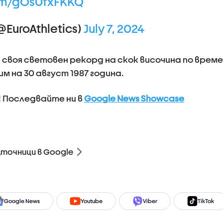
com/gOs0fxFKKQ
@EuroAthletics)
July 7, 2024
воя световен рекорд на скок височина по време
м на 30 август 1987 година.
! Последвайте ни в
Google News Showcase
зточници в Google
Google News
Youtube
Viber
TikTok