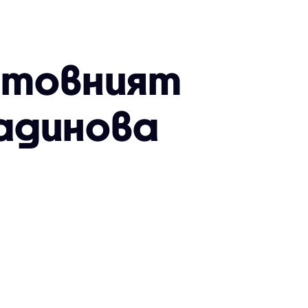
ветовният
адинова