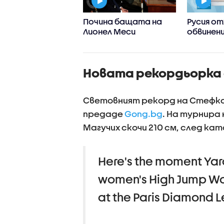
долетия под
Почина бащата на
Русия от
та: Какви
Лионел Меси
обвинен
дки продължава
участие
и разкрива река
с дрон н
в
Лайпциг
Новата рекордьорка 
Световният рекорд на Стефка 
предаде
Gong.bg
. На турнира
Магучих скочи 210 см, след кат
Here's the moment Yar
women's High Jump Wor
at the Paris Diamond 