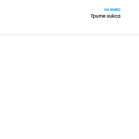
НА ЖИВО
Трите хикса