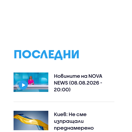
фьор на
НАП постави под
Най-застрашен
едал
наблюдение два
западнонилска
олана
фестивала в
треска са хора
Бургаско
над 60 години и 
имунен дефицит
ПОСЛЕДНИ
Новините на NOVA
NEWS (08.08.2026 -
20:00)
Киев: Не сме
изпращали
преднамерено