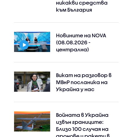
никакви средства
към България
Новините на NOVA
(08.08.2026 -
централна)
Викат на разговор в
МВнР посланика на
Украйна у нас
Войната в Украйна
извън границите:
Близо 100 случая на
дронове и ракети в