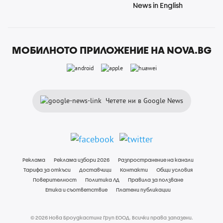
News in English
МОБИЛНОТО ПРИЛОЖЕНИЕ НА NOVA.BG
Четете ни в Google News
Реклама
Реклама избори 2026
Разпространение на канали
Тарифа за откъси
Доставчици
Контакти
Общи условия
Поверителност
Политика ЛД
Правила за ползване
Етика и съответствие
Платени публикации
© 2026 Нова Броудкастинг Груп ЕООД. Всички права запазени.