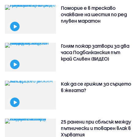
Поморие е в трескаво
очакване на шестия по ред
плувен маратон
Голям пожар затвори за два
часа Подбалканския път
край Сливен (ВИДЕО)
Как да се грижим за сърцето
в жегата?
25 ранени при сблъсък между
пътнически и товарен влак в
Хърватия