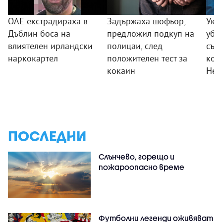
ОАЕ екстрадираха в
Задържаха шофьор,
Укр
Дъблин боса на
предложил подкуп на
уби
влиятелен ирландски
полицаи, след
сън
наркокартел
положителен тест за
ком
кокаин
Нес
ПОСЛЕДНИ
Слънчево, горещо и
пожароопасно време
Футболни легенди оживяват