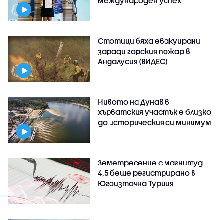
международен успех
Стотици бяха евакуирани
заради горския пожар в
Андалусия (ВИДЕО)
Нивото на Дунав в
хърватския участък е близко
до историческия си минимум
Земетресение с магнитуд
4,5 беше регистрирано в
Югоизточна Турция