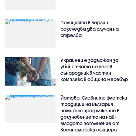
Полицията в Берлин
разследва два случая на
стрелба
Украинец е задържан за
убийството на негов
сънародник в частен
комплекс в община Несебър
Йотова: Славните флотски
традиции на България
намират продължение в
дръзновението на най-
младото попълнение от
военноморски офицери