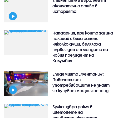
Етикетите в евро, левът
окончателно отива в
историята
Нападения, при които загина
полицай и бяха ранени
няколко души, белязаха
първия ден от мандата на
новия президент на
Колумбия
Епидемията „Фентанил”:
Повечето от
употребяващите не знаят,
че купуват мощния опиоид
Булка избра рокля в
цветовете на
трибагреника заради