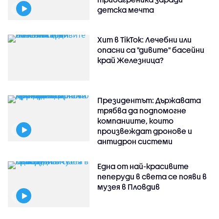
детска мечта
Хит в TikTok: Лечебни или
опасни са "дивите" басейни
край Железница?
Президентът: Държавата
трябва да подпомогне
компаниите, които
произвеждат дронове и
антидрон системи
Една от най-красивите
пеперуди в света се появи в
музея в Пловдив