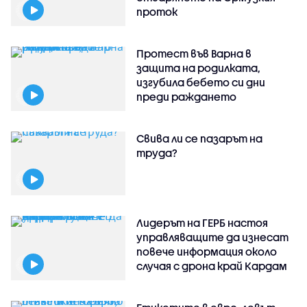
проток
Протест във Варна в
защита на родилката,
изгубила бебето си дни
преди раждането
Свива ли се пазарът на
труда?
Лидерът на ГЕРБ настоя
управляващите да изнесат
повече информация около
случая с дрона край Кардам