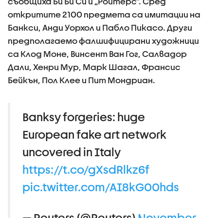
съобщиха Би Би Си и „Ройтерс”. Сред
откритите 2100 предмета са имитации на
Банкси, Анди Уорхол и Пабло Пикасо. Други
предполагаемо фалшифицирани художници
са Клод Моне, Винсент Ван Гог, Салвадор
Дали, Хенри Мур, Марк Шагал, Франсис
Бейкън, Пол Клее и Пит Мондриан.
Banksy forgeries: huge
European fake art network
uncovered in Italy
https://t.co/gXsdRlkz6f
pic.twitter.com/AI8kG00hds
— Reuters (@Reuters)
November