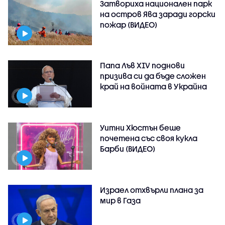
Затвориха национален парк
на остров Ява заради горски
пожар (ВИДЕО)
Папа Лъв XIV поднови
призива си да бъде сложен
край на войната в Украйна
Уитни Хюстън беше
почетена със своя кукла
Барби (ВИДЕО)
Израел отхвърли плана за
мир в Газа