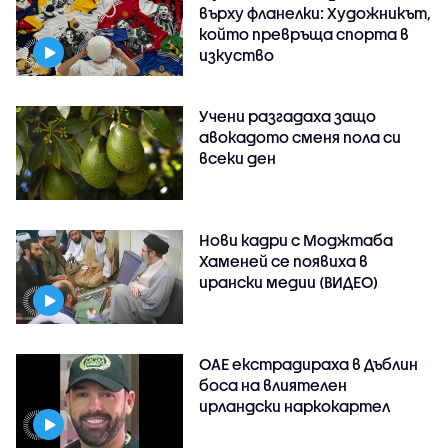
върху фланелки: Художникът,
който превръща спорта в
изкуство
Учени разгадаха защо
авокадото сменя пола си
всеки ден
Нови кадри с Моджтаба
Хаменей се появиха в
ирански медии (ВИДЕО)
ОАЕ екстрадираха в Дъблин
боса на влиятелен
ирландски наркокартел