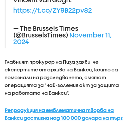
https://t.co/ZY9B22pv82
— The Brussels Times
(@BrusselsTimes)
November 11,
2024
Главният прокурор на Пиза заяви, че
експертите от архива на Банкси, които са
помогнали на разследването, смятат
операцията за "най-големия акт за защита
на работата на Банкси".
Репродукция на емблематична творба на
Банкси достигна над 100 000 долара на търг