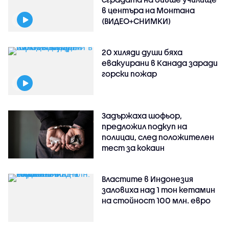
в центъра на Монтана
(ВИДЕО+СНИМКИ)
20 хиляди души бяха
евакуирани в Канада заради
горски пожар
Задържаха шофьор,
предложил подкуп на
полицаи, след положителен
тест за кокаин
Властите в Индонезия
заловиха над 1 тон кетамин
на стойност 100 млн. евро