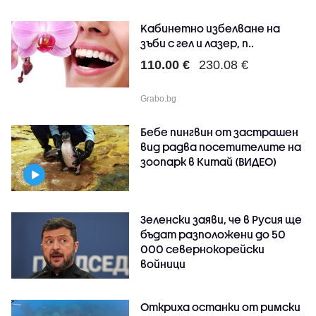
Kабинетно избелване на
зъби с гел и лазер, п..
110.00 €
230.08 €
Grabo.bg
Бебе пингвин от застрашен
вид радва посетителите на
зоопарк в Китай (ВИДЕО)
Зеленски заяви, че в Русия ще
бъдат разположени до 50
000 севернокорейски
войници
Откриха останки от римски