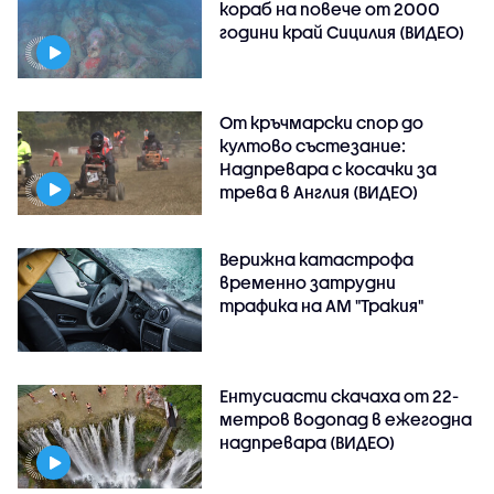
кораб на повече от 2000
години край Сицилия (ВИДЕО)
От кръчмарски спор до
култово състезание:
Надпревара с косачки за
трева в Англия (ВИДЕО)
Верижна катастрофа
временно затрудни
трафика на АМ "Тракия"
Ентусиасти скачаха от 22-
метров водопад в ежегодна
надпревара (ВИДЕО)