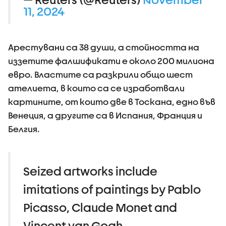
11, 2024
Арестувани са 38 души, а стойността на
иззетите фалшификати е около 200 милиона
евро. Властите са разкрили общо шест
ателиета, в които са се изработвали
картините, от които две в Тоскана, едно във
Венеция, а другите са в Испания, Франция и
Белгия.
Seized artworks include
imitations of paintings by Pablo
Picasso, Claude Monet and
Vincent van Gogh.