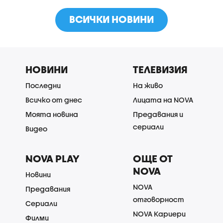
ВСИЧКИ НОВИНИ
НОВИНИ
ТЕЛЕВИЗИЯ
Последни
На живо
Всичко от днес
Лицата на NOVA
Моята новина
Предавания и
сериали
Видео
NOVA PLAY
ОЩЕ ОТ
NOVA
Новини
NOVA
Предавания
отговорност
Сериали
NOVA Кариери
Филми