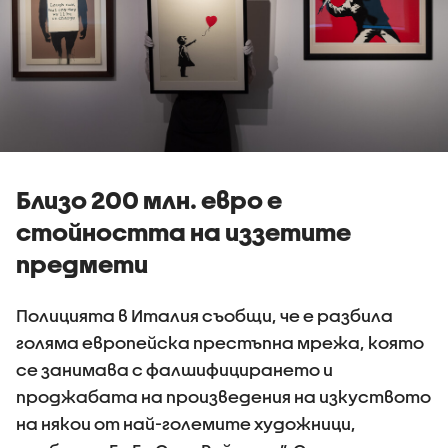
Близо 200 млн. евро е
стойността на иззетите
предмети
Полицията в Италия съобщи, че е разбила
голяма европейска престъпна мрежа, която
се занимава с фалшифицирането и
проджабата на произведения на изкуството
на някои от най-големите художници,