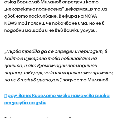
съюз Борислав Миланов определи като
„некоректно поднесена“ информацията за
двойното поскъпване. В ефира на NOVA
NEWS той поясни, че покачване има, но не в
подобни мащаби и не във всички услуги.
„Първо трябва да се определи периодът, в
който е измерено това повишаване на
цените, и ако вземем един петгодишен
период, твърдя, че категорично има промяна,
но не в такъв диапазон“,
подчерта Миланов.
Проучване: Киселото мляко намалява риска
от загуба на зъби