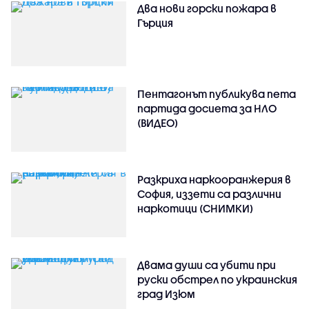
Два нови горски пожара в
Гърция
Пентагонът публикува пета
партида досиета за НЛО
(ВИДЕО)
Разкриха наркооранжерия в
София, иззети са различни
наркотици (СНИМКИ)
Двама души са убити при
руски обстрeл по украинския
град Изюм