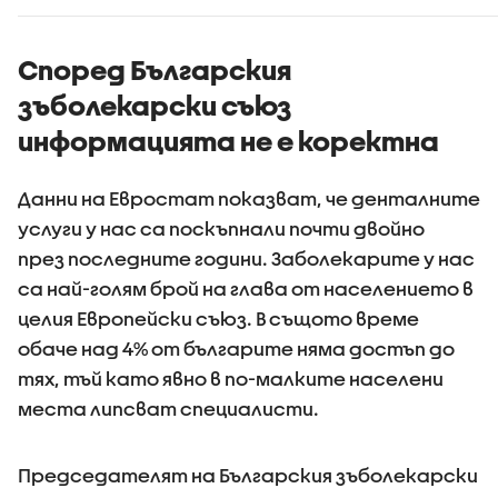
Според Българския
зъболекарски съюз
информацията не е коректна
Данни на Евростат показват, че денталните
услуги у нас са поскъпнали почти двойно
през последните години. Заболекарите у нас
са най-голям брой на глава от населението в
целия Европейски съюз. В същото време
обаче над 4% от българите няма достъп до
тях, тъй като явно в по-малките населени
места липсват специалисти.
Председателят на Българския зъболекарски