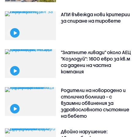
АПИ въвежда нови критерии
за спиране на тировете
"Златните ливади" около АЕЦ
"Козлодуй": 1600 евро за кв.м
са дадени на частна
компания
Родители на новородено и
столична болница – с
взаимни обвинения за
здравословното състояние
на бебето
Двойно нарушение: