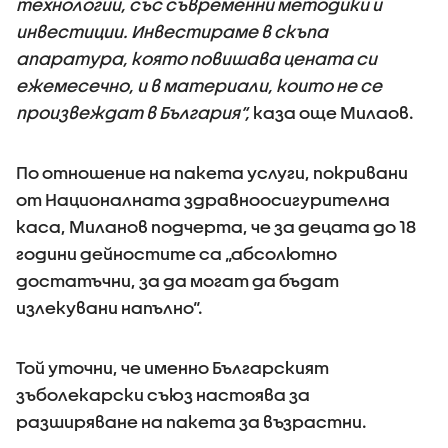
технологии, със съвременни методики и
инвестиции. Инвестираме в скъпа
апаратура, която повишава цената си
ежемесечно, и в материали, които не се
произвеждат в България“,
каза още Милаов.
По отношение на пакета услуги, покривани
от Националната здравноосигурителна
каса, Миланов подчерта, че за децата до 18
години дейностите са „абсолютно
достатъчни, за да могат да бъдат
излекувани напълно“.
Той уточни, че именно Българският
зъболекарски съюз настоява за
разширяване на пакета за възрастни.