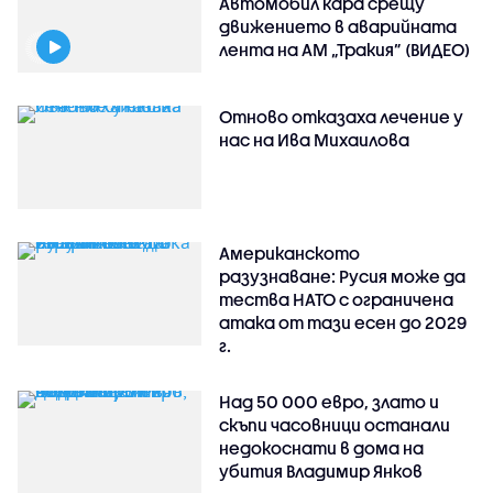
Автомобил кара срещу
движението в аварийната
лента на АМ „Тракия” (ВИДЕО)
Отново отказаха лечение у
нас на Ива Михаилова
Американското
разузнаване: Русия може да
тества НАТО с ограничена
атака от тази есен до 2029
г.
Над 50 000 евро, злато и
скъпи часовници останали
недокоснати в дома на
убития Владимир Янков