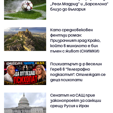
„Реал Мадрид“ и „Барселона“
близо до България
Като средновековен
фентъзи роман:
Призрачният град Крако,
който в миналото е бил
пълен с живот (СНИМКИ)
Психиатърът д-р Веселин
Герев в "Телеграфно
подкастът": Отглеждат се
деца психопати
Сенатът на САЩ прие
законопроект за санкции
срещу Русия и Иран