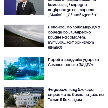
комисия извънредна
подкрепа за секторите
„Мляко“ и „Свиневъдство“
Непоносимо лоша миризма
доведе до извънредно
кацане на самолет,
пътуващ за Франкфурт
(ВИДЕО)
Порой и градушка удариха
Силинстренско (ВИДЕО)
Федерален съд блокира
строежа на балната зала на
Тръмп в Белия дом