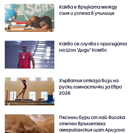
Каква е връзката между
съня и успеха в училище
Какво се случва с присъдата
на Шон "Диди" Комбс
Хърватия отказа визи на
руски гимнастички за Евро
2026
Пясъчни бури от най-висока
степен връхлетяха
американския щат Аризона