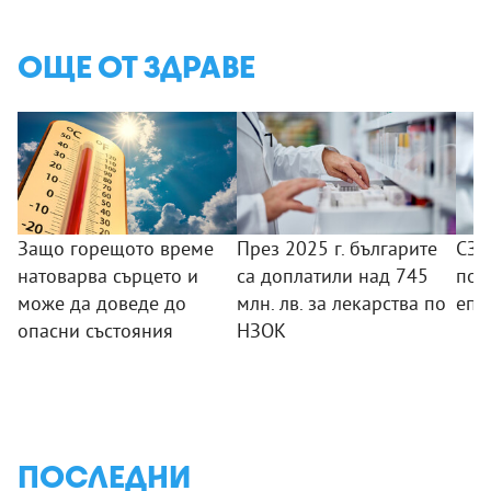
ОЩЕ ОТ ЗДРАВЕ
Защо горещото време
През 2025 г. българите
СЗО
натоварва сърцето и
са доплатили над 745
под
може да доведе до
млн. лв. за лекарства по
епи
опасни състояния
НЗОК
ПОСЛЕДНИ