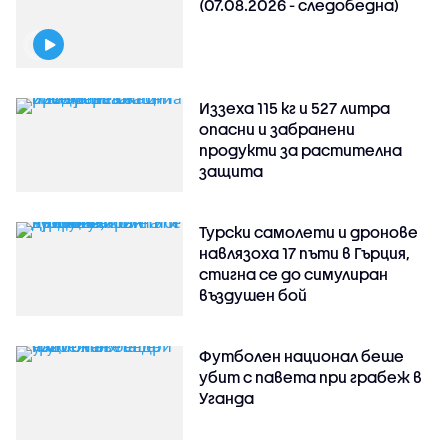
(07.08.2026 - следобедна)
Иззеха 115 кг и 527 литра
опасни и забранени
продукти за растителна
защита
Турски самолети и дронове
навлязоха 17 пъти в Гърция,
стигна се до симулиран
въздушен бой
Футболен национал беше
убит с павета при грабеж в
Уганда