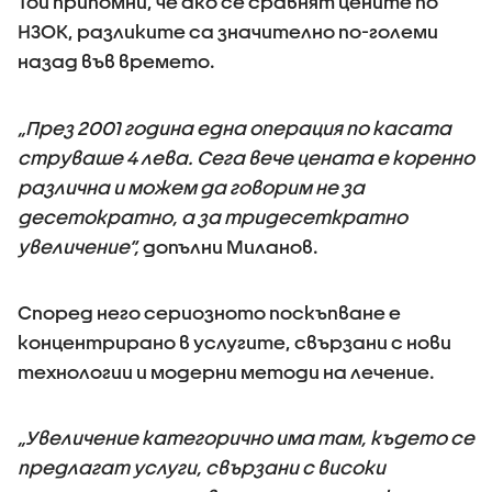
Той припомни, че ако се сравнят цените по
НЗОК, разликите са значително по-големи
назад във времето.
„През 2001 година една операция по касата
струваше 4 лева. Сега вече цената е коренно
различна и можем да говорим не за
десетократно, а за тридесеткратно
увеличение“,
допълни Миланов.
Според него сериозното поскъпване е
концентрирано в услугите, свързани с нови
технологии и модерни методи на лечение.
„Увеличение категорично има там, където се
предлагат услуги, свързани с високи