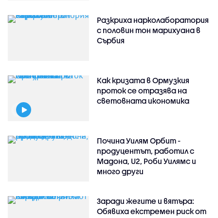
Разкриха нарколаборатория
с половин тон марихуана в
Сърбия
Как кризата в Ормузкия
проток се отразява на
световната икономика
Почина Уилям Орбит -
продуцентът, работил с
Мадона, U2, Роби Уилямс и
много други
Заради жегите и вятъра:
Обявиха екстремен риск от