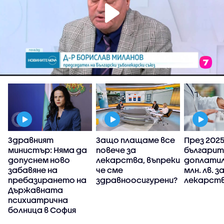
Здравният
Защо плащаме все
През 2025 
министър: Няма да
повече за
българит
у
допуснем ново
лекарства, въпреки
доплатил
забавяне на
че сме
млн. лв. з
пребазирането на
здравноосигурени?
лекарств
Държавната
психиатрична
болница в София