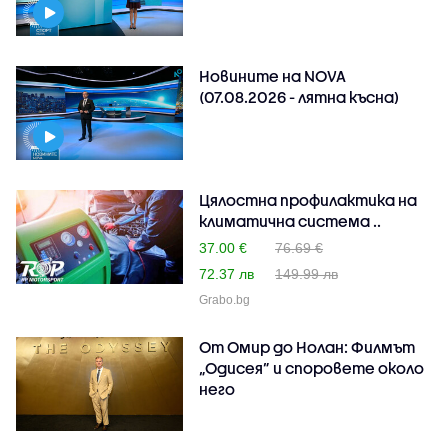
Новините на NOVA
(07.08.2026 - лятна късна)
Цялостна профилактика на
климатична система ..
37.00 €
76.69 €
72.37 лв
149.99 лв
Grabo.bg
От Омир до Нолан: Филмът
„Одисея” и споровете около
него