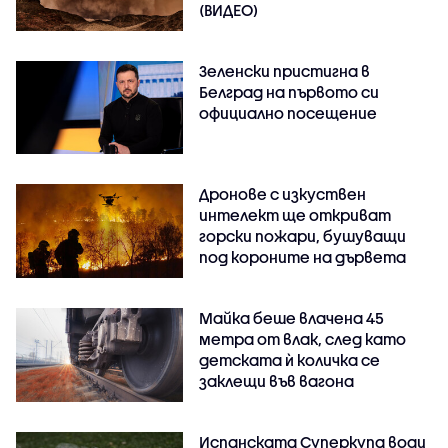
(ВИДЕО)
Зеленски пристигна в
Белград на първото си
официално посещение
Дронове с изкуствен
интелект ще откриват
горски пожари, бушуващи
под короните на дървета
Майка беше влачена 45
метра от влак, след като
детската ѝ количка се
заклещи във вагона
Испанската Суперкупа води