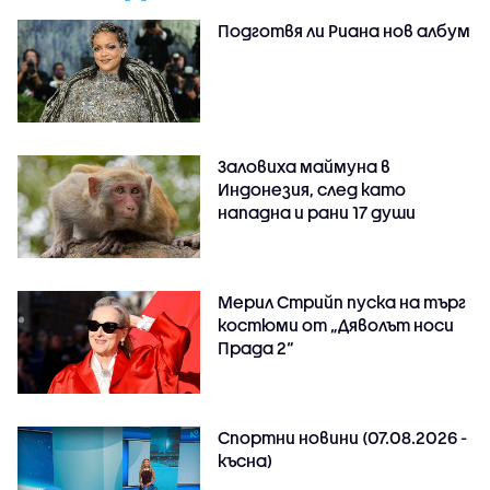
Подготвя ли Риана нов албум
Заловиха маймуна в
Индонезия, след като
нападна и рани 17 души
Мерил Стрийп пуска на търг
костюми от „Дяволът носи
Прада 2“
Спортни новини (07.08.2026 -
късна)