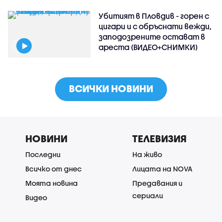
Убитият в Пловдив - горен с
цигари и с обръснати вежди,
заподозрените остават в
ареста (ВИДЕО+СНИМКИ)
ВСИЧКИ НОВИНИ
НОВИНИ
ТЕЛЕВИЗИЯ
Последни
На живо
Всичко от днес
Лицата на NOVA
Моята новина
Предавания и
сериали
Видео