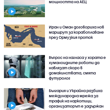
мощността на АЕЦ
Иран и Оман договориха нов
маршрут за корабоплаване
през Ормузкия проток
Въпрос на нагласа у хората е
хуманоидните роботи да
навлязат скоро в
домакинствата, смята
футуролог
България и Украйна разбиха
международна мрежа за
трафик на наркотици,
организаторът е задържан