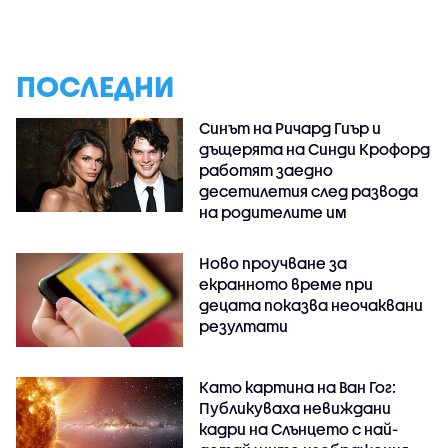
ПОСЛЕДНИ
Синът на Ричард Гиър и
дъщерята на Синди Крофорд
работят заедно
десетилетия след развода
на родителите им
Ново проучване за
екранното време при
децата показва неочаквани
резултати
Като картина на Ван Гог:
Публикуваха невиждани
кадри на Слънцето с най-