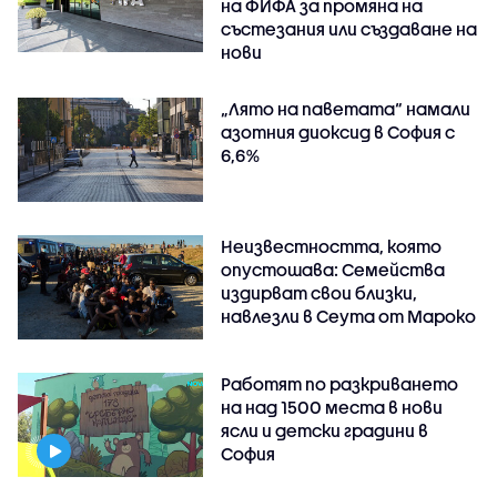
на ФИФА за промяна на
състезания или създаване на
нови
„Лято на паветата“ намали
азотния диоксид в София с
6,6%
Неизвестността, която
опустошава: Семейства
издирват свои близки,
навлезли в Сеута от Мароко
Работят по разкриването
на над 1500 места в нови
ясли и детски градини в
София