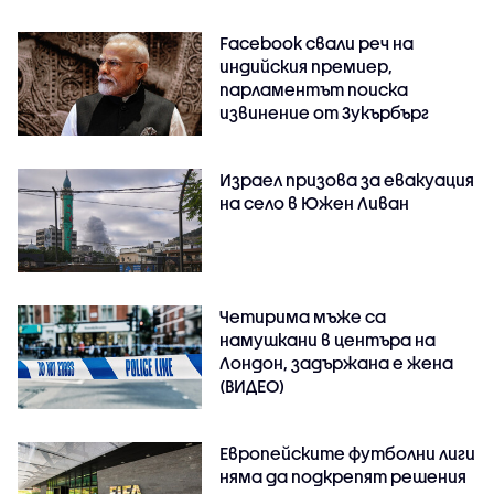
Facebook свали реч на
индийския премиер,
парламентът поиска
извинение от Зукърбърг
Израел призова за евакуация
на село в Южен Ливан
Четирима мъже са
намушкани в центъра на
Лондон, задържана е жена
(ВИДЕО)
Европейските футболни лиги
няма да подкрепят решения