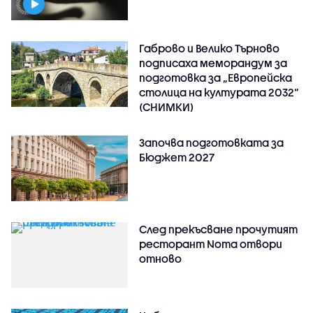
Габрово и Велико Търново
подписаха меморандум за
подготовка за „Европейска
столица на културата 2032“
(СНИМКИ)
Започва подготовката за
Бюджет 2027
След прекъсване прочутият
ресторант Noma отвори
отново