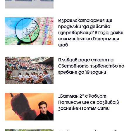
Израелската армия ще
продължи "да действа
изпреварващо" в Газа, заяви
началникът на Генералния
щаб
Пловдив даде старт на
Световното първенство по
гребане до 19 години
„Батман 2“ с Робърт
Патинсън ще се развива в
заснежен Готъм Сити