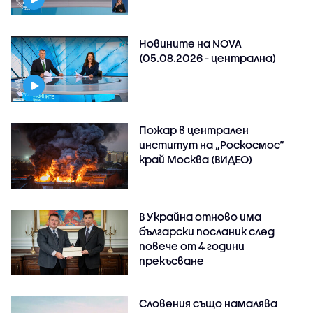
Новините на NOVA
(05.08.2026 - централна)
Пожар в централен
институт на „Роскосмос“
край Москва (ВИДЕО)
В Украйна отново има
български посланик след
повече от 4 години
прекъсване
Словения също намалява