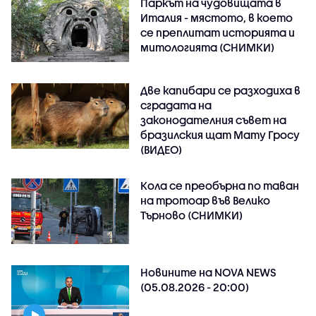
Паркът на чудовищата в
Италия - мястото, в което
се преплитат историята и
митологията (СНИМКИ)
Две капибари се разходиха в
сградата на
законодателния съвет на
бразилския щат Мату Гросу
(ВИДЕО)
Кола се преобърна по таван
на тротоар във Велико
Търново (СНИМКИ)
Новините на NOVA NEWS
(05.08.2026 - 20:00)