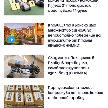
канал за трафик на кокаин.
Иззеха 21 тона дрога и
арестуваха 44 души
В полицията в Банско има
множество сигнали за
непристойно поведение на
туристите от Италия
(ВИДЕО+СНИМКИ)
След гонка: Полицията в
Пловдив спря возило,
сглобено с дунапрен и
изолибанд (СНИМКА)
Португалската полиция
конфискува пет тона кокаин
от контейнеровоз