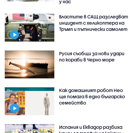
у нас
Властите в САЩ разследват
инцидент с хеликоптера на
Тръмп и пътнически самолет
Русия съобщи за нови удари
по кораби в Черно море
Как домашният робот Нео
ще помага в едно българско
семейство
Испания и Еквадор разбиха