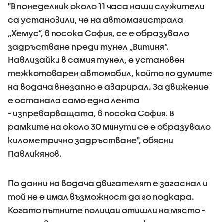
"В понеделник около 11 часа наши служители
са установили, че на автомагистрала
„Хемус“, в посока София, се е образувало
задръстване преди тунел „Витиня“.
Навлизайки в самия тунел, е установен
тежкотоварен автомобил, който по думите
на водача внезапно е аварирал. За движение
е останала само една лента
- изпреварващата, в посока София. В
рамките на около 30 минути се е образувало
километрично задръстване", обясни
Павликянов.
По данни на водача двигателят е загаснал и
той не е имал възможност да го подкара.
Когато пътните полицаи отишли на място -