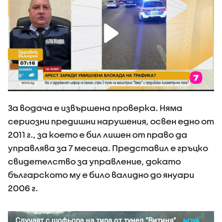
За водача е извършена проверка. Няма
сериозни предишни нарушения, освен едно от
2011 г., за което е бил лишен от право да
управлява за 7 месеца. Представил е гръцко
свидетелство за управление, докато
българското му е било валидно до януари
2006 г.