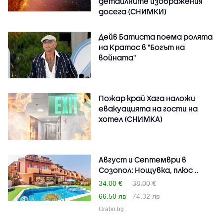
детайлните изображения
досега (СНИМКИ)
Дейв Батиста поема ролята
на Кратос в "Богът на
войната"
Пожар край Хага наложи
евакуацията на гости на
хотел (СНИМКА)
Август и Септември в
Созопол: Нощувка, плюс ..
34.00 €
38.00 €
66.50 лв
74.32 лв
Grabo.bg