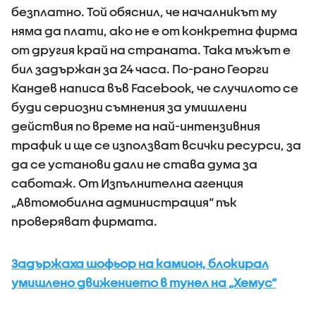
безплатно. Той обяснил, че началникът му
няма да плати, ако не е от конкретна фирма
от другия край на страната. Така мъжът е
бил задържан за 24 часа. По-рано Георги
Кандев написа във Facebook, че случилото се
буди сериозни съмнения за умишлени
действия по време на най-интензивния
трафик и ще се използват всички ресурси, за
да се установи дали не става дума за
саботаж. От Изпълнителна агенция
„Автомобилна администрация“ пък
проверяват фирмата.
Задържаха шофьор на камион, блокирал
умишлено движението в тунел на „Хемус“