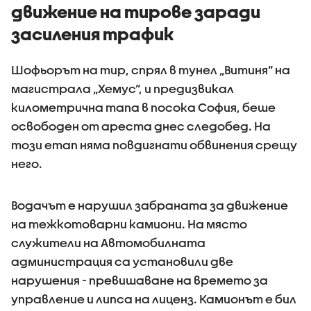
движение на тирове заради
засиления трафик
Шофьорът на тир, спрял в тунел „Витиня“ на
магистрала „Хемус“, и предизвикал
километрична тапа в посока София, беше
освободен от ареста днес следобед. На
този етап няма повдигнати обвинения срещу
него.
Водачът е нарушил забраната за движение
на тежкотоварни камиони. На място
служители на Автомобилната
администрация са установили две
нарушения - превишаване на времето за
управление и липса на лиценз. Камионът е бил