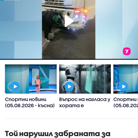
Спортни новини
Въпрос на нагласа у
Спортни 
(05.08.2026 - късна)
хората е
(05.08.202
хуманоидните
следобед
роботи да
и
навлязат скоро в
домакинствата,
Той нарушил забраната за
смята футуролог