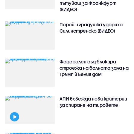
пътуващ за Франкфурт
(ВИДЕО)
Порой и градушка удариха
Силинстренско (ВИДЕО)
Федерален съд блокира
строежа на балната зала на
Тръмп в Белия дом
АПИ въвежда нови критерии
за спиране на тировете