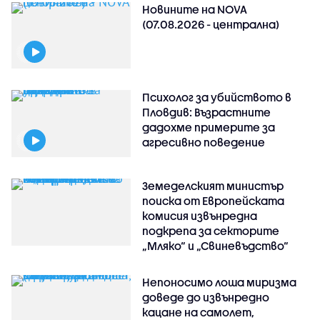
Новините на NOVA
(07.08.2026 - централна)
Психолог за убийството в
Пловдив: Възрастните
дадохме примерите за
агресивно поведение
Земеделският министър
поиска от Европейската
комисия извънредна
подкрепа за секторите
„Мляко“ и „Свиневъдство“
Непоносимо лоша миризма
доведе до извънредно
кацане на самолет,