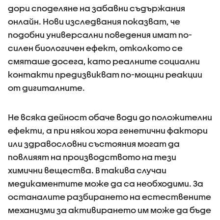
дори споделяне на забавни съдържания
онлайн. Нови изследвания показват, че
подобни универсални поведения имат по-
силен биологичен ефект, отколкото се
смяташе досега, като реалните социални
контакти предизвикват по-мощни реакции
от дигиталните.
Не всяка дейност обаче води до положителни
ефекти, а при някои хора генетични фактори
или здравословни състояния могат да
повлияят на производството на тези
химични вещества. В такива случаи
медикаментите може да са необходими. За
останалите разбирането на естествените
механизми за активирането им може да бъде