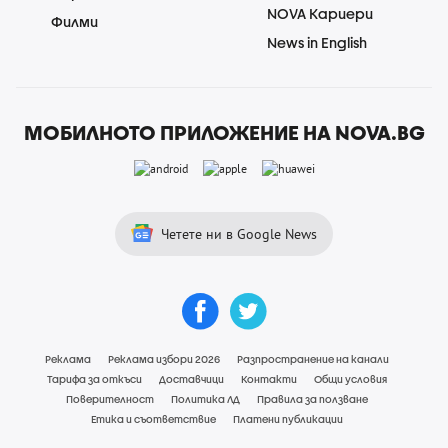
NOVA Кариери
Филми
News in English
МОБИЛНОТО ПРИЛОЖЕНИЕ НА NOVA.BG
Четете ни в Google News
Реклама
Реклама избори 2026
Разпространение на канали
Тарифа за откъси
Доставчици
Контакти
Общи условия
Поверителност
Политика ЛД
Правила за ползване
Етика и съответствие
Платени публикации