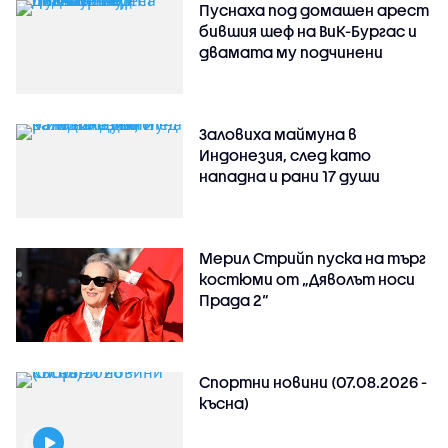
Пуснаха под домашен арест
бившия шеф на ВиК-Бургас и
двамата му подчинени
Заловиха маймуна в
Индонезия, след като
нападна и рани 17 души
Мерил Стрийп пуска на търг
костюми от „Дяволът носи
Прада 2“
Спортни новини (07.08.2026 -
късна)