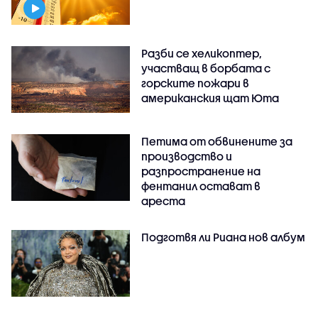
Разби се хеликоптер,
участващ в борбата с
горските пожари в
американския щат Юта
Петима от обвинените за
производство и
разпространение на
фентанил остават в
ареста
Подготвя ли Риана нов албум