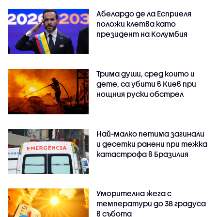
Абелардо де ла Есприеля
положи клетва като
президент на Колумбия
Трима души, сред които и
дете, са убити в Киев при
нощния руски обстрел
Най-малко петима загинали
и десетки ранени при тежка
катастрофа в Бразилия
Уморителна жега с
температури до 38 градуса
в събота