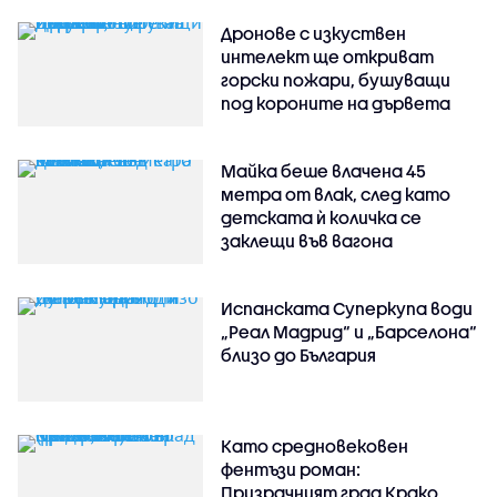
Дронове с изкуствен
интелект ще откриват
горски пожари, бушуващи
под короните на дървета
Майка беше влачена 45
метра от влак, след като
детската ѝ количка се
заклещи във вагона
Испанската Суперкупа води
„Реал Мадрид“ и „Барселона“
близо до България
Като средновековен
фентъзи роман:
Призрачният град Крако,