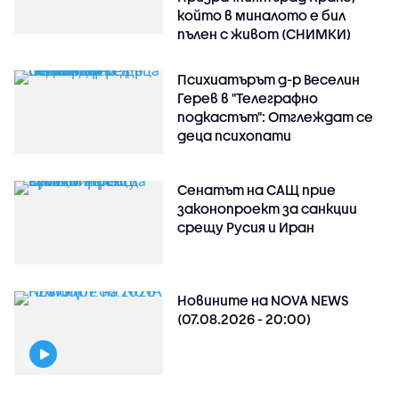
който в миналото е бил
пълен с живот (СНИМКИ)
Психиатърът д-р Веселин
Герев в "Телеграфно
подкастът": Отглеждат се
деца психопати
Сенатът на САЩ прие
законопроект за санкции
срещу Русия и Иран
Новините на NOVA NEWS
(07.08.2026 - 20:00)