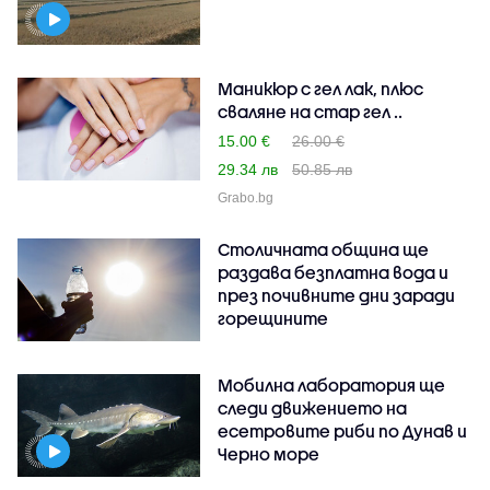
Маникюр с гел лак, плюс
сваляне на стар гел ..
15.00 €
26.00 €
29.34 лв
50.85 лв
Grabo.bg
Столичната община ще
раздава безплатна вода и
през почивните дни заради
горещините
Мобилна лаборатория ще
следи движението на
есетровите риби по Дунав и
Черно море