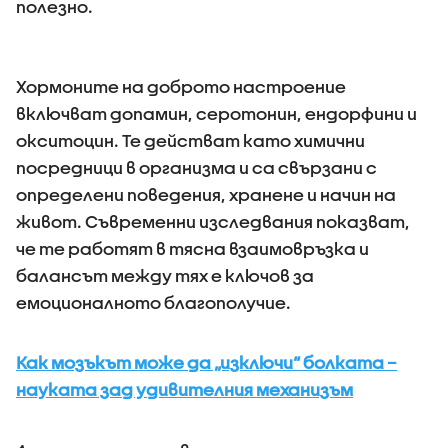
полезно.
Хормоните на доброто настроение
включват допамин, серотонин, ендорфини и
окситоцин. Те действат като химични
посредници в организма и са свързани с
определени поведения, хранене и начин на
живот. Съвременни изследвания показват,
че те работят в тясна взаимовръзка и
балансът между тях е ключов за
емоционалното благополучие.
Как мозъкът може да „изключи“ болката –
науката зад удивителния механизъм