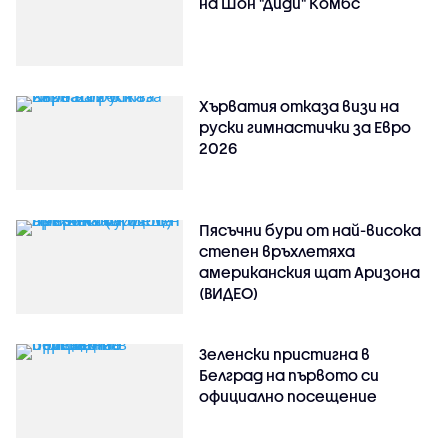
на Шон "Диди" Комбс
Хърватия отказа визи на
руски гимнастички за Евро
2026
Пясъчни бури от най-висока
степен връхлетяха
американския щат Аризона
(ВИДЕО)
Зеленски пристигна в
Белград на първото си
официално посещение