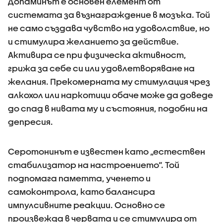
Допаминът е основен елемент от
системата за възнаграждение в мозъка. Той
не само създава чувство на удоволствие, но
и стимулира желанието за действие.
Активира се при физическа активност,
грижа за себе си или удовлетворяване на
желания. Прекомерната му стимулация чрез
алкохол или наркотици обаче може да доведе
до спад в нивата му и състояния, подобни на
депресия.
Серотонинът е известен като „естествен
стабилизатор на настроението“. Той
подпомага паметта, ученето и
самоконтрола, като балансира
импулсивните реакции. Основно се
произвежда в червата и се стимулира от