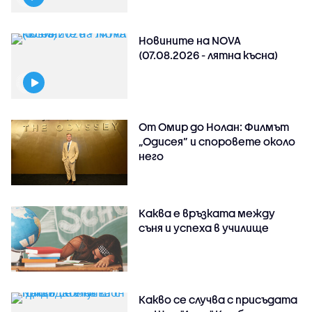
Новините на NOVA
(07.08.2026 - лятна късна)
От Омир до Нолан: Филмът
„Одисея” и споровете около
него
Каква е връзката между
съня и успеха в училище
Какво се случва с присъдата