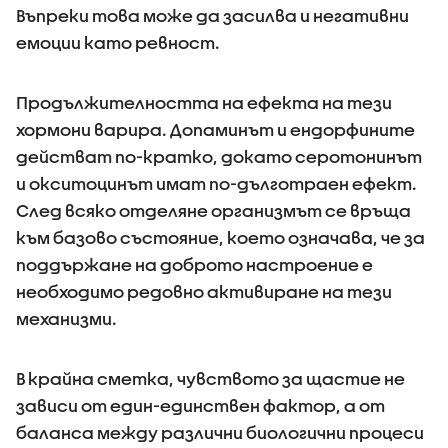
Въпреки това може да засилва и негативни
емоции като ревност.
Продължителността на ефекта на тези
хормони варира. Допаминът и ендорфините
действат по-кратко, докато серотонинът
и окситоцинът имат по-дълготраен ефект.
След всяко отделяне организмът се връща
към базово състояние, което означава, че за
поддържане на доброто настроение е
необходимо редовно активиране на тези
механизми.
В крайна сметка, чувството за щастие не
зависи от един-единствен фактор, а от
баланса между различни биологични процеси