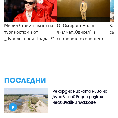
Мерил Стрийп пуска на
От Омир до Нолан:
Как
търг костюми от
Филмът „Одисея” и
сън
„Дяволът носи Прада 2“
споровете около него
ПОСЛЕДНИ
Рекордно ниското ниво на
Дунав край Видин разкри
необичайни плажове