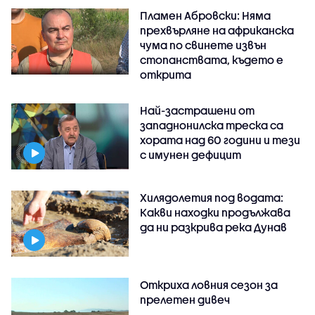
Пламен Абровски: Няма
прехвърляне на африканска
чума по свинете извън
стопанствата, където е
открита
Най-застрашени от
западнонилска треска са
хората над 60 години и тези
с имунен дефицит
Хилядолетия под водата:
Какви находки продължава
да ни разкрива река Дунав
Откриха ловния сезон за
прелетен дивеч