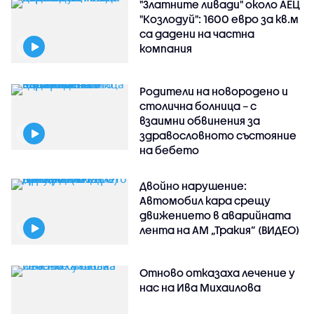
"Златните ливади" около АЕЦ
"Козлодуй": 1600 евро за кв.м
са дадени на частна
компания
Родители на новородено и
столична болница – с
взаимни обвинения за
здравословното състояние
на бебето
Двойно нарушение:
Автомобил кара срещу
движението в аварийната
лента на АМ „Тракия” (ВИДЕО)
Отново отказаха лечение у
нас на Ива Михаилова