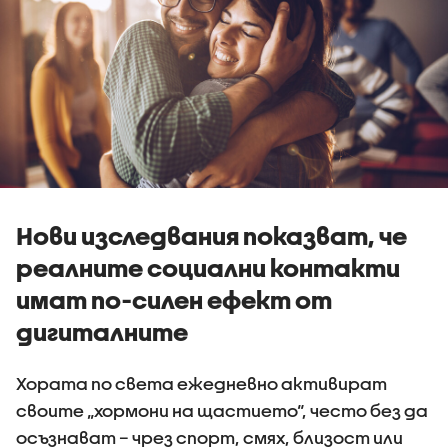
Нови изследвания показват, че
реалните социални контакти
имат по-силен ефект от
дигиталните
Хората по света ежедневно активират
своите „хормони на щастието“, често без да
осъзнават – чрез спорт, смях, близост или