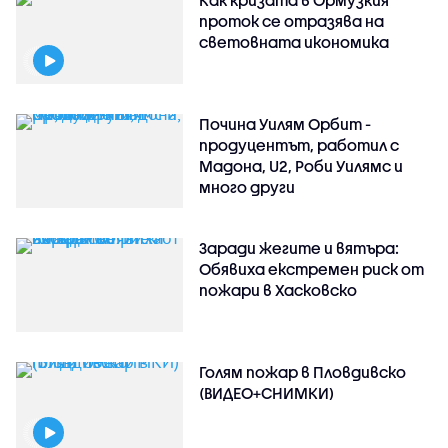
Как кризата в Ормузкия
проток се отразява на
световната икономика
Почина Уилям Орбит -
продуцентът, работил с
Мадона, U2, Роби Уилямс и
много други
Заради жегите и вятъра:
Обявиха екстремен риск от
пожари в Хасковско
Голям пожар в Пловдивско
(ВИДЕО+СНИМКИ)