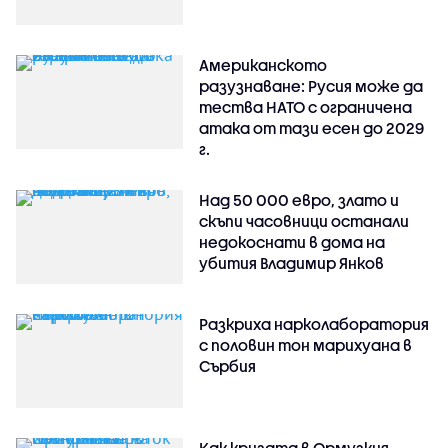
Американското
разузнаване: Русия може да
тества НАТО с ограничена
атака от тази есен до 2029
г.
Над 50 000 евро, злато и
скъпи часовници останали
недокоснати в дома на
убития Владимир Янков
Разкриха нарколаборатория
с половин тон марихуана в
Сърбия