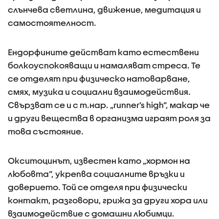
слънчева светлина, движение, медитация и
самостоятелност.
Ендорфините действат като естествени
болкоуспокояващи и намаляват стреса. Те
се отделят при физическо натоварване,
смях, музика и социални взаимодействия.
Свързват се и с т.нар. „runner’s high“, макар че
и други вещества в организма играят роля за
това състояние.
Окситоцинът, известен като „хормон на
любовта“, укрепва социалните връзки и
доверието. Той се отделя при физически
контакт, разговори, грижа за други хора или
взаимодействие с домашни любимци.