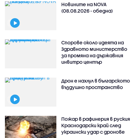
Новините на NOVA
(08.08.2026 - обедна)
Спорове около идеята на
Здравното министерство
за промяна на държавния
инвитро център
Дрон е нахлул в българското
въздушно пространство
Пожар в рафинерия в руския
Краснодарски край след
украински удар с дронове