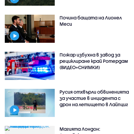
Почина бащата на Лионел
Меси
Пожар избухна в завод за
рециклиране край Ротердам
(ВИДЕО+СНИМКИ)
Русия отхвърли обвиненията
за участие в инцидента с
дрон на летището в Лайпциг
Магията Лондон: