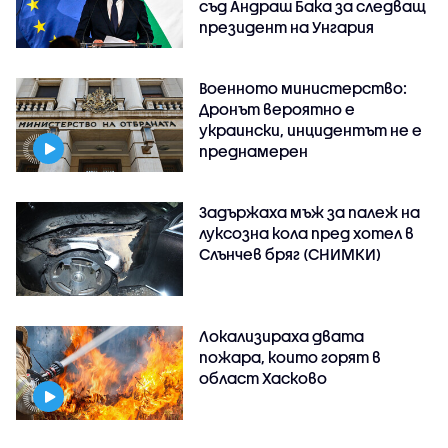
съд Андраш Бака за следващ
президент на Унгария
Военното министерство:
Дронът вероятно е
украински, инцидентът не е
преднамерен
Задържаха мъж за палеж на
луксозна кола пред хотел в
Слънчев бряг (СНИМКИ)
Локализираха двата
пожара, които горят в
област Хасково