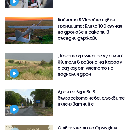
Войната в Украйна извън
границите: Близо 100 случая
на дронове и ракети в
съседни държави
„Когато гръмна, се чу силно“:
Жители в района на Кардам
с разказ от мястото на
падналия дрон
Дрон се взриви в
българското небе, службите
изясняват чий е
Отварянето на Ормузкия