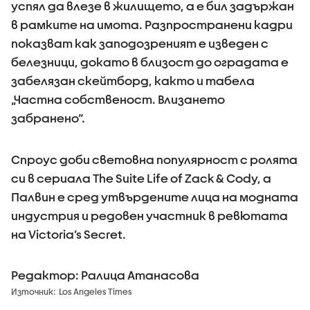
успял да влезе в жилището, а е бил задържан
в рамките на имота. Разпространени кадри
показват как заподозреният е изведен с
белезници, докато в близост до оградата е
забелязан скейтборд, както и табела
„Частна собственост. Влизането
забранено“.
Спроус доби световна популярност с ролята
си в сериала The Suite Life of Zack & Cody, а
Палвин е сред утвърдените лица на модната
индустрия и редовен участник в ревютата
на Victoria’s Secret.
Редактор: Ралица Атанасова
Източник:
Los Angeles Times