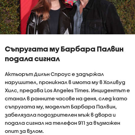
Съпругата му Барбара Палвин
подала сигнал
Актьорът Дилън Спроус е задържал
нарушител, проникнал в имота му в Холивуд
Хилс, предава Los Angeles Times. Инцидентът е
станал в ранните часове на деня, след като
съпругата му, моделът Барбара Палвин,
забелязала подозрителен мъж в двора и
подала сигнал на телефон 911 за възможен
опит за взлом.