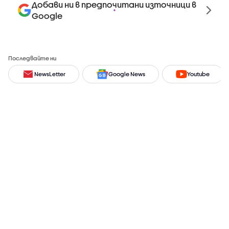
Добави ни в предпочитани източници в
Google
Последвайте ни
NewsLetter
Google News
Youtube