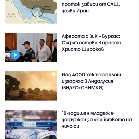
проток зависи от САЩ,
заяви Иран
Аферата с ВиК – Бургас:
Съдът остави в ареста
Христо Широков
Над 4000 хектара площ
изгоряха в Андалусия
(ВИДЕО+СНИМКИ)
18-годишен младеж е
задържан за убийството на
чичо си