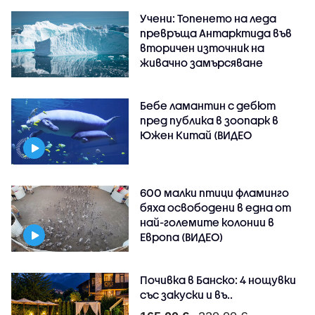
Учени: Топенето на леда
превръща Антарктида във
вторичен източник на
живачно замърсяване
Бебе ламантин с дебют
пред публика в зоопарк в
Южен Китай (ВИДЕО
600 малки птици фламинго
бяха освободени в една от
най-големите колонии в
Европа (ВИДЕО)
Почивка в Банско: 4 нощувки
със закуски и въ..