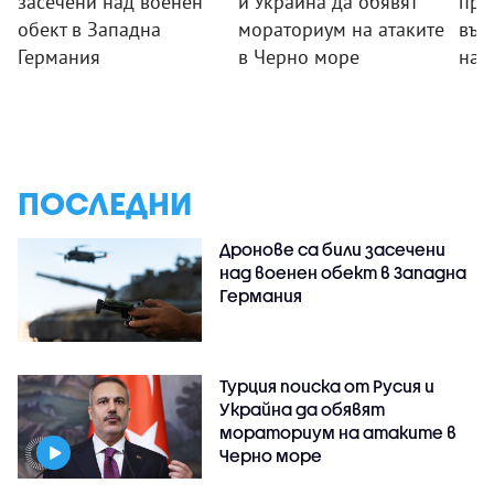
засечени над военен
и Украйна да обявят
пре
обект в Западна
мораториум на атаките
във
Германия
в Черно море
на 
ПОСЛЕДНИ
Дронове са били засечени
над военен обект в Западна
Германия
Турция поиска от Русия и
Украйна да обявят
мораториум на атаките в
Черно море