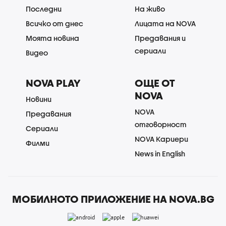
Последни
На живо
Всичко от днес
Лицата на NOVA
Моята новина
Предавания и
сериали
Видео
NOVA PLAY
ОЩЕ ОТ
NOVA
Новини
NOVA
Предавания
отговорност
Сериали
NOVA Кариери
Филми
News in English
МОБИЛНОТО ПРИЛОЖЕНИЕ НА NOVA.BG