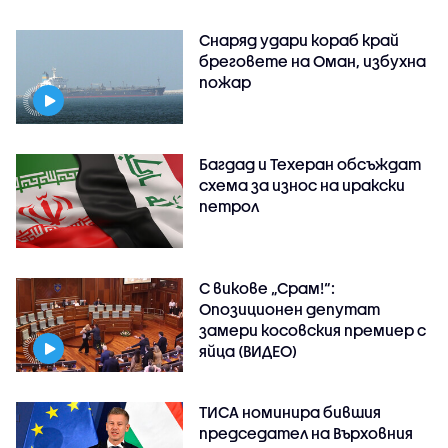
Снаряд удари кораб край
бреговете на Оман, избухна
пожар
Багдад и Техеран обсъждат
схема за износ на иракски
петрол
С викове „Срам!“:
Опозиционен депутат
замери косовския премиер с
яйца (ВИДЕО)
ТИСА номинира бившия
председател на Върховния