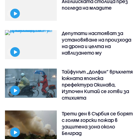
Английската столица през
погледа на младите
Депутати настояват за
установяване на произхода
на дрона и целта на
навлизането му
Тайфунът „Долфин” връхлетя
южната японска
префектура Окинава,
Източен Китай се готви за
стихията
Трети ден в Сърбия се борят
с голям горски пожар в
защитена зона около
Белград