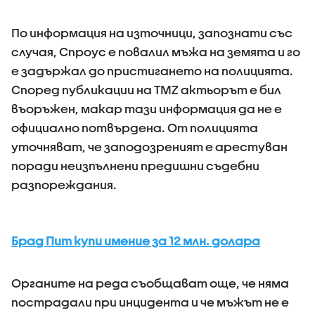
По информация на източници, запознати със
случая, Спроус е повалил мъжа на земята и го
е задържал до пристигането на полицията.
Според публикации на TMZ актьорът е бил
въоръжен, макар тази информация да не е
официално потвърдена. От полицията
уточняват, че заподозреният е арестуван
поради неизпълнени предишни съдебни
разпореждания.
Брад Пит купи имение за 12 млн. долара
Органите на реда съобщават още, че няма
пострадали при инцидента и че мъжът не е