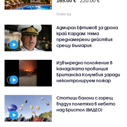
165.00 €
220.00 €
Grabo.bg
Адмирал Ефтимов за дрона
край Кардам: Няма
преднамерени действия
срещу България
Извънредно положение в
канадската провинция
Британска Колумбия заради
неконтролируем пожар
Стотици балони с горещ
въздух полетяха в небето
над Бристол (ВИДЕО)