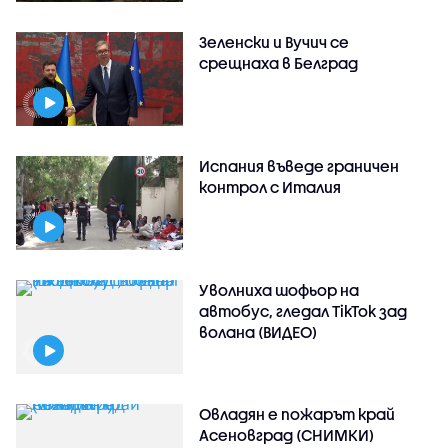
Зеленски и Вучич се
срещнаха в Белград
Испания въведе граничен
контрол с Италия
Уволниха шофьор на
автобус, гледал TikTok зад
волана (ВИДЕО)
Овладян е пожарът край
Асеновград (СНИМКИ)