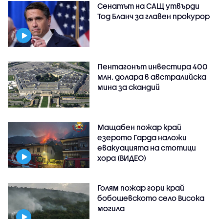
Сенатът на САЩ утвърди
Тод Бланч за главен прокурор
Пентагонът инвестира 400
млн. долара в австралийска
мина за скандий
Мащабен пожар край
езерото Гарда наложи
евакуацията на стотици
хора (ВИДЕО)
Голям пожар гори край
бобошевското село Висока
могила