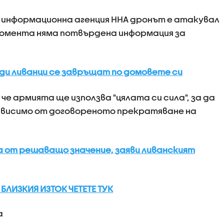
информационна агенция ННА дронът е атакувал
момента няма потвърдена информация за
ди ливанци се завръщат по домовете си
че армията ще използва "цялата си сила", за да
зависимо от договореното прекратяване на
а от решаващо значение, заяви ливанският
 БЛИЗКИЯ ИЗТОК ЧЕТЕТЕ ТУК
а