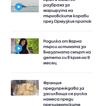
разбраха за
маршрута на
търговските кораби
през Ормузкия проток
Родилка от Варна
търси истината за
внезапната смърт на
детето си в края на 9
месец
Франция
предупреждава за
засилваща се руска
намеса преди
президентските