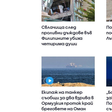
Свлачища след
По
проливни дъждове във
по
Филипините убиха
Лъ
четирима души
Екипаж на танкер
„Б
съобщи за два взрива в
за
Ормузкия проток край
П
бреговете на Оман
съ