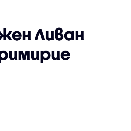
жен Ливан
римирие