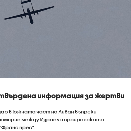
твърдена информация за жертви
дар в южната част на Ливан въпреки
имирие между Израел и проиранската
"Франс прес".