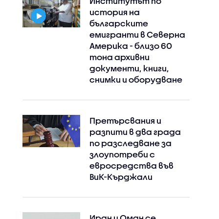
Институтът по
история на
българските
емигранти в Северна
Америка - близо 60
тона архивни
документи, книги,
снимки и оборудване
Претърсвания и
разпити в два града
по разследване за
злоупотреби с
евросредства във
ВиК-Кърджали
Иран и Оман се