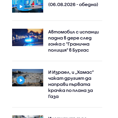
(06.08.2026 - обедна)
Автомобил с испанци
падна в дере след
Instagram
Facebook
гонка с "Гранична
полиция" в Бургас
И Израел, и „Хамас“
чакат другият да
направи първата
крачка по плана за
Газа