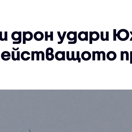
и дрон удари Ю
действащото п