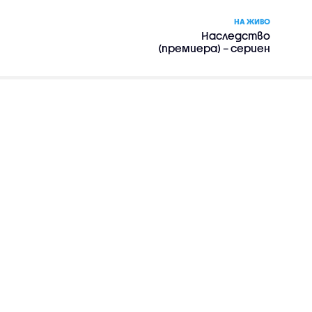
НА ЖИВО
Наследство
(премиера) – сериен
филм