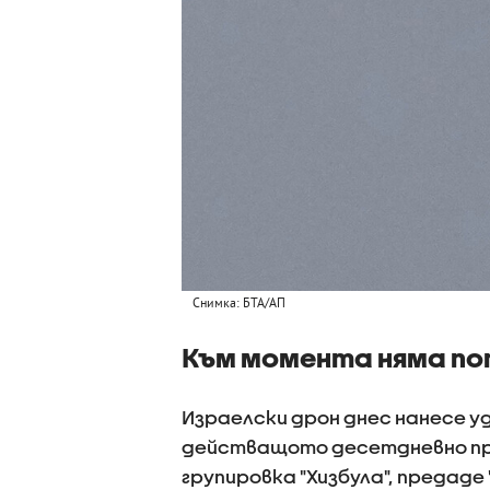
Снимка: БТА/АП
Към момента няма по
Израелски дрон днес нанесе у
действащото десетдневно пр
групировка "Хизбула", предаде 