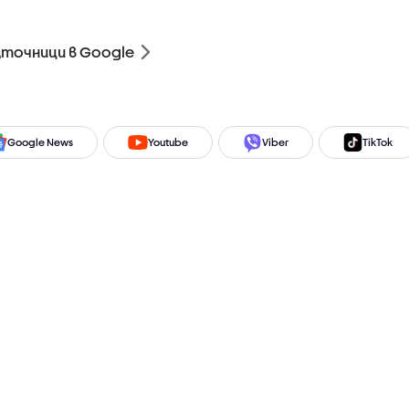
зточници в Google
Google News
Youtube
Viber
TikTok