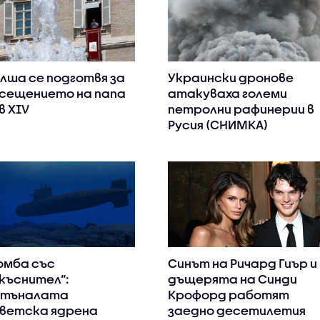
лша се подготвя за
Украински дронове
сещението на папа
атакуваха големи
в XIV
петролни рафинерии в
Русия (СНИМКА)
омба със
Синът на Ричард Гиър и
къснител“:
дъщерята на Синди
отъналата
Крофорд работят
ветска ядрена
заедно десетилетия