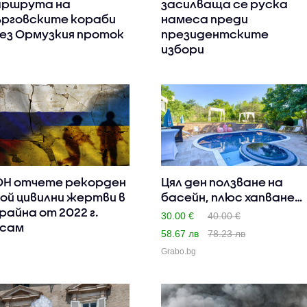
ршрута на
засилваща се руска
рговските кораби
намеса преди
ез Ормузкия проток
президентските
избори
Н отчете рекорден
Цял ден ползване на
ой цивилни жертви в
басейн, плюс хапване
райна от 2022 г.
по ..
30.00 €
40.00 €
сам
58.67 лв
78.23 лв
Grabo.bg