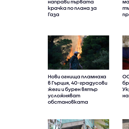
направи първата
ма
крачка по плана за
тъ
Газа
пр
Нови огнища пламнаха
ОО
в Гърция, 40-градусови
бр
жеги и бурен вятър
Ук
усложняват
на
обстановката