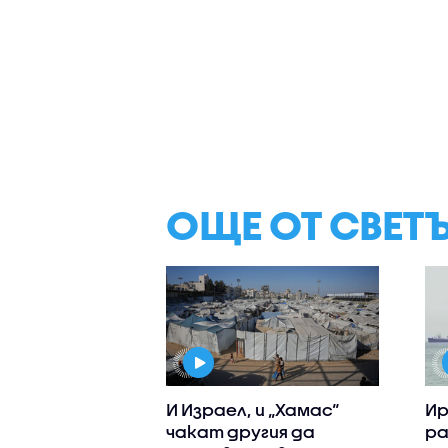
ОЩЕ ОТ СВЕТ
И Израел, и „Хамас“
Ир
чакат другия да
ра