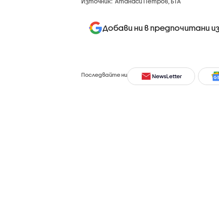
Източник:
Атанаси Петров, БТА
Добави ни в предпочитани и
Последвайте ни
NewsLetter