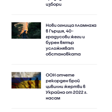
избори
Нови огнища пламнаха
в Гърция, 40-
градусови жеги и
бурен вятър
усложняват
обстановката
ООН отчете
рекорден брой
цивилни жертви в
Украйна от 2022 г.
насам