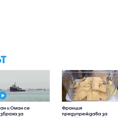
ЪТ
ан и Оман се
Франция
збраха за
предупреждава за