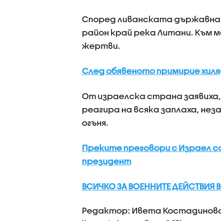
Според ливанската държавна 
район край река Литани. Към 
жертви.
След обявеното примирие хиля
От израелска страна заявиха, 
реагира на всяка заплаха, не
огъня.
Преките преговори с Израел с
президент
ВСИЧКО ЗА ВОЕННИТЕ ДЕЙСТВИЯ В
Редактор: Ивета Костадинов