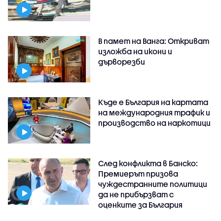
В памет на Ванга: Откриват
изложба на икони и
дърворезби
Къде е България на картата
на международния трафик и
производство на наркотици
След конфликта в Банско:
Премиерът призова
чуждестранните политици
да не прибързват с
оценките за България