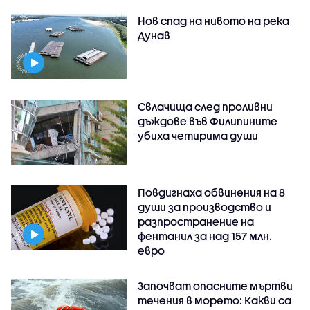
Нов спад на нивото на река
Дунав
Свлачища след проливни
дъждове във Филипините
убиха четирима души
Повдигнаха обвинения на 8
души за производство и
разпространение на
фентанил за над 157 млн.
евро
Започват опасните мъртви
течения в морето: Какви са