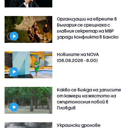
Организации на евреите в
България се срещнаха с
главния секретар на МВР
заради конфликта в Банско
Новините на NOVA
(06.08.2026 - 8.00)
Какво се вижда на записите
от камери на мястото на
смъртоносния побой в
Пловдив
Украински дронове