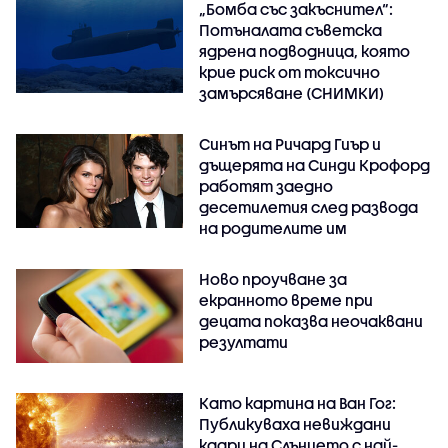
„Бомба със закъснител“:
Потъналата съветска
ядрена подводница, която
крие риск от токсично
замърсяване (СНИМКИ)
Синът на Ричард Гиър и
дъщерята на Синди Крофорд
работят заедно
десетилетия след развода
на родителите им
Ново проучване за
екранното време при
децата показва неочаквани
резултати
Като картина на Ван Гог:
Публикуваха невиждани
кадри на Слънцето с най-