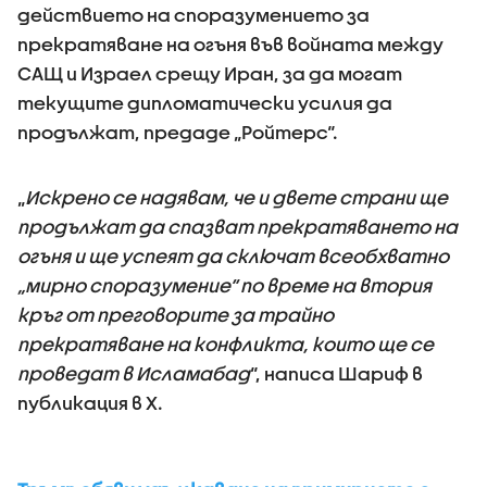
действието на споразумението за
прекратяване на огъня във войната между
САЩ и Израел срещу Иран, за да могат
текущите дипломатически усилия да
продължат, предаде „Ройтерс“.
„
Искрено се надявам, че и двете страни ще
продължат да спазват прекратяването на
огъня и ще успеят да сключат всеобхватно
„мирно споразумение“ по време на втория
кръг от преговорите за трайно
прекратяване на конфликта, които ще се
проведат в Исламабад
“, написа Шариф в
публикация в X.