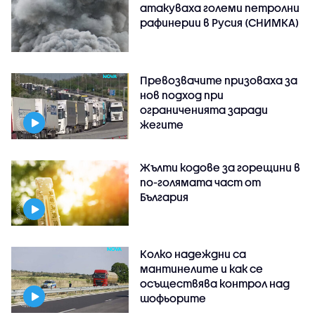
атакуваха големи петролни
рафинерии в Русия (СНИМКА)
Превозвачите призоваха за
нов подход при
ограниченията заради
жегите
Жълти кодове за горещини в
по-голямата част от
България
Колко надеждни са
мантинелите и как се
осъществява контрол над
шофьорите