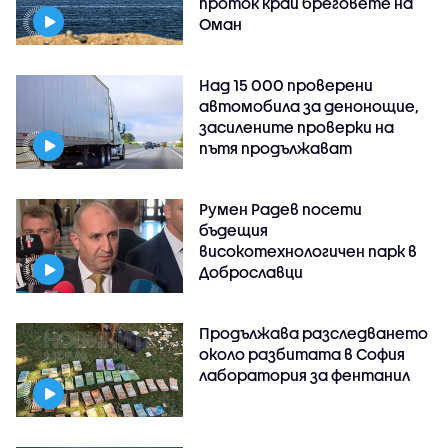
проток край бреговете на
Оман
Над 15 000 проверени
автомобила за денонощие,
засилените проверки на
пътя продължават
Румен Радев посети
бъдещия
високотехнологичен парк в
Доброславци
Продължава разследването
около разбитата в София
лаборатория за фентанил