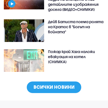
детайлните изображения
досега (ВИДЕО+СНИМКИ)
Дейв Батиста поема ролята
на Кратос в "Богът на
войната"
Пожар край Хага наложи
евакуация на хотел
(СНИМКА)
ВСИЧКИ НОВИНИ