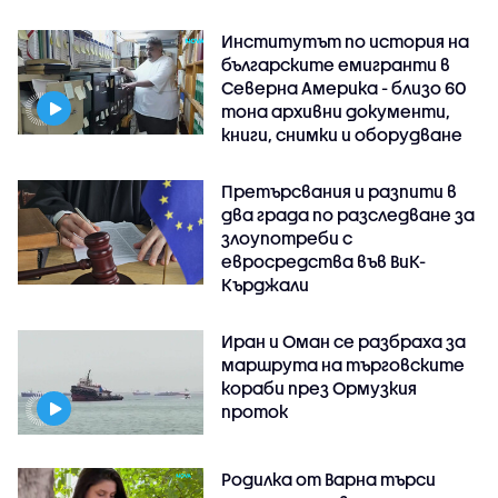
Институтът по история на
българските емигранти в
Северна Америка - близо 60
тона архивни документи,
книги, снимки и оборудване
Претърсвания и разпити в
два града по разследване за
злоупотреби с
евросредства във ВиК-
Кърджали
Иран и Оман се разбраха за
маршрута на търговските
кораби през Ормузкия
проток
Родилка от Варна търси