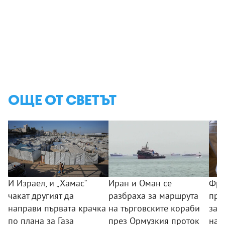
ОЩЕ ОТ СВЕТЪТ
И Израел, и „Хамас“
Иран и Оман се
Фра
чакат другият да
разбраха за маршрута
пре
направи първата крачка
на търговските кораби
зас
по плана за Газа
през Ормузкия проток
нам