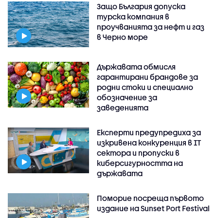
Защо България допуска
турска компания в
проучванията за нефт и газ
в Черно море
Държавата обмисля
гарантирани брандове за
родни стоки и специално
обозначение за
заведенията
Експерти предупредиха за
изкривена конкуренция в IT
сектора и пропуски в
киберсигурността на
държавата
Поморие посреща първото
издание на Sunset Port Festival