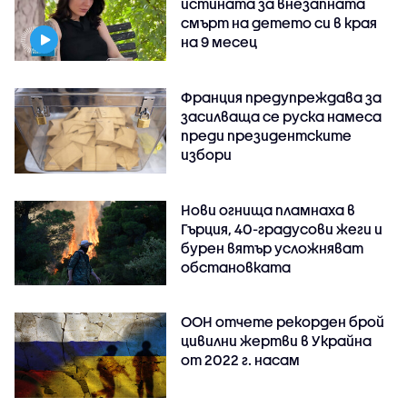
истината за внезапната
смърт на детето си в края
на 9 месец
Франция предупреждава за
засилваща се руска намеса
преди президентските
избори
Нови огнища пламнаха в
Гърция, 40-градусови жеги и
бурен вятър усложняват
обстановката
ООН отчете рекорден брой
цивилни жертви в Украйна
от 2022 г. насам