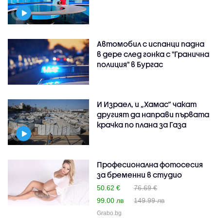
Автомобил с испанци падна
в дере след гонка с "Гранична
полиция" в Бургас
И Израел, и „Хамас“ чакат
другият да направи първата
крачка по плана за Газа
Професионална фотосесия
за бременни в студио
50.62 €
76.69 €
99.00 лв
149.99 лв
Grabo.bg