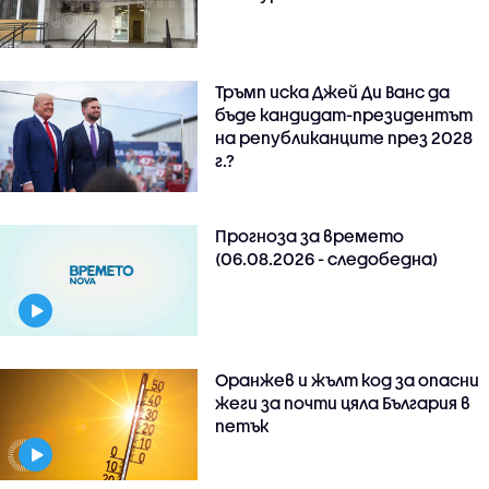
Тръмп иска Джей Ди Ванс да
бъде кандидат-президентът
на републиканците през 2028
г.?
Прогноза за времето
(06.08.2026 - следобедна)
Оранжев и жълт код за опасни
жеги за почти цяла България в
петък