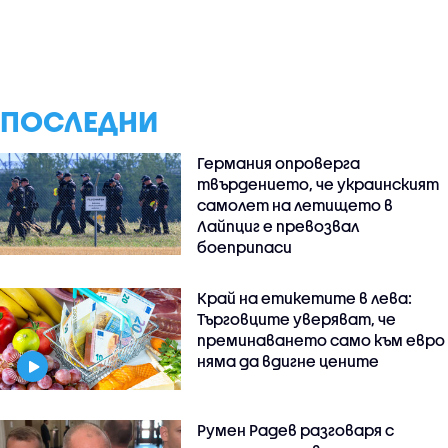
ПОСЛЕДНИ
Германия опроверга
твърдението, че украинският
самолет на летището в
Лайпциг е превозвал
боеприпаси
Край на етикетите в лева:
Търговците уверяват, че
преминаването само към евро
няма да вдигне цените
Румен Радев разговаря с