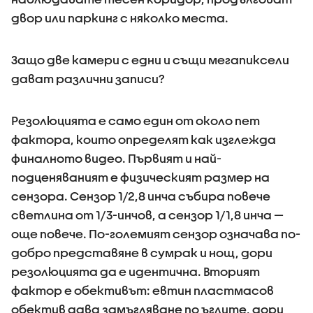
двор или паркинг с няколко места.
Защо две камери с едни и същи мегапиксели
дават различни записи?
Резолюцията е само един от около пет
фактора, които определят как изглежда
финалното видео. Първият и най-
подценяваният е физическият размер на
сензора. Сензор 1/2,8 инча събира повече
светлина от 1/3-инчов, а сензор 1/1,8 инча —
още повече. По-големият сензор означава по-
добро представяне в сумрак и нощ, дори
резолюцията да е идентична. Вторият
фактор е обективът: евтин пластмасов
обектив дава замъгляване по ъглите, дори