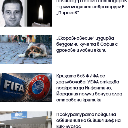
Почина д-р Георги Поптодоров
– дългогодишен неврохирург в
„Пирогов“
„Екоравновесие“ издирва
бездомни кучета в София с
дронове и ловни екипи
Кризата във ФИФА се
задълбочава: УЕФА отказва
подкрепа за Инфантино,
Йордания получи бонуси след
отправени критики
Прокуратурата повдигна
обвинения на бившия шеф на
ВиК-Бургас