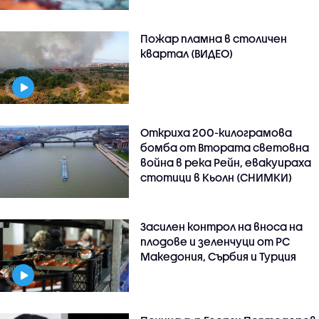
Пожар пламна в столичен
квартал (ВИДЕО)
Откриха 200-килограмова
бомба от Втората световна
война в река Рейн, евакуираха
стотици в Кьолн (СНИМКИ)
Засилен контрол на вноса на
плодове и зеленчуци от РС
Македония, Сърбия и Турция