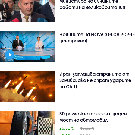
министъра на външните
работи на Великобритания
Новините на NOVA (06.08.2026 -
централна)
Иран заплашва страните от
Залива, ако не спрат ударите
на САЩ
3D реглаж на преден и заден
мост на автомобил
25.51 €
46.02 €