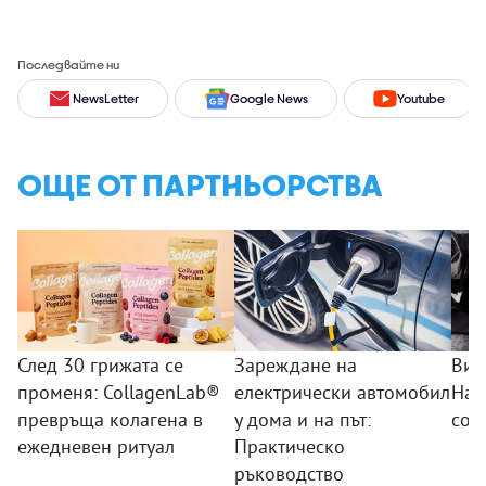
Последвайте ни
NewsLetter
Google News
Youtube
ОЩЕ ОТ ПАРТНЬОРСТВА
След 30 грижата се
Зареждане на
Вид
променя: CollagenLab®
електрически автомобил
Най
превръща колагена в
у дома и на път:
сор
ежедневен ритуал
Практическо
ръководство