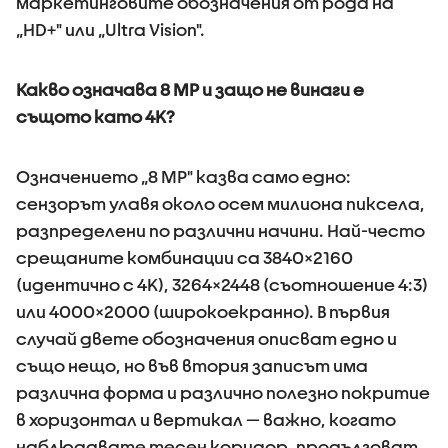
маркетинговите обозначения от рода на
„HD+" или „Ultra Vision".
Какво означава 8 MP и защо не винаги е
същото като 4K?
Означението „8 MP" казва само едно:
сензорът улавя около осем милиона пиксела,
разпределени по различни начини. Най-често
срещаните комбинации са 3840×2160
(идентично с 4K), 3264×2448 (съотношение 4:3)
или 4000×2000 (широкоекранно). В първия
случай двете обозначения описват едно и
също нещо, но във втория записът има
различна форма и различно полезно покритие
в хоризонтал и вертикал — важно, когато
наблюдавате тесен коридор, продълговат