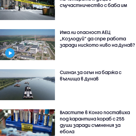
съучастничество с баба им
Има ли опасност АЕЦ
„Козлодуй” да спре работа
заради ниското ниво на Дунав?
Сигнал за огън на баржа с
въглища в Дунав
Властите в Конго поставиха
под карантина кораб с 255
души заради съмнения за
ебола