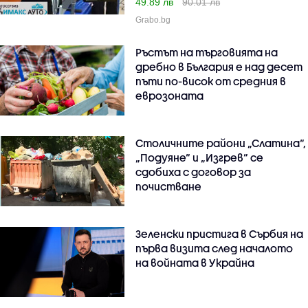
49.89 лв
90.01 лв
Grabo.bg
Ръстът на търговията на
дребно в България е над десет
пъти по-висок от средния в
еврозоната
Столичните райони „Слатина“,
„Подуяне“ и „Изгрев“ се
сдобиха с договор за
почистване
Зеленски пристига в Сърбия на
първа визита след началото
на войната в Украйна