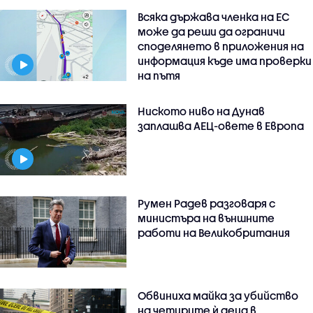
Всяка държава членка на ЕС
може да реши да ограничи
споделянето в приложения на
информация къде има проверки
на пътя
Ниското ниво на Дунав
заплашва АЕЦ-овете в Европа
Румен Радев разговаря с
министъра на външните
работи на Великобритания
Обвиниха майка за убийство
на четирите ѝ деца в