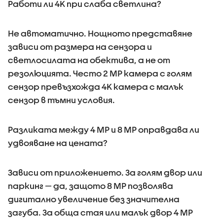
Работи ли 4K при слаба светлина?
Не автоматично. Нощното представяне
зависи от размера на сензора и
светлосилата на обектива, а не от
резолюцията. Често 2 MP камера с голям
сензор превъзхожда 4K камера с малък
сензор в тъмни условия.
Разликата между 4 MP и 8 MP оправдава ли
удвояване на цената?
Зависи от приложението. За голям двор или
паркинг — да, защото 8 MP позволява
дигитално увеличение без значителна
загуба. За обща стая или малък двор 4 MP