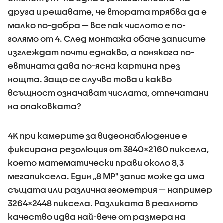
друга и решавате, че втората трябва да е
малко по-добра — все пак числото е по-
голямо от 4. След монтажа обаче записите
изглеждат почти еднакво, а понякога по-
евтината дава по-ясна картина през
нощта. Защо се случва това и какво
всъщност означават числата, отпечатани
на опаковката?
4K при камерите за видеонаблюдение е
фиксирана резолюция от 3840×2160 пиксела,
което математически прави около 8,3
мегапиксела. Един „8 MP" запис може да има
същата или различна геометрия — например
3264×2448 пиксела. Разликата в реалното
качество идва най-вече от размера на