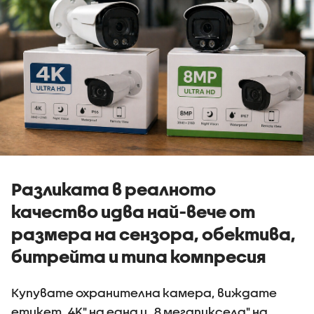
Разликата в реалното
качество идва най-вече от
размера на сензора, обектива,
битрейта и типа компресия
Купувате охранителна камера, виждате
етикет „4K" на една и „8 мегапиксела" на