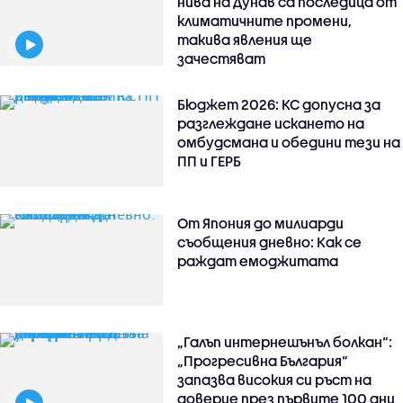
нива на Дунав са последица от
климатичните промени,
такива явления ще
зачестяват
Бюджет 2026: КС допусна за
разглеждане искането на
омбудсмана и обедини тези на
ПП и ГЕРБ
От Япония до милиарди
съобщения дневно: Как се
раждат емоджитата
„Галъп интернешънъл болкан“:
„Прогресивна България“
запазва високия си ръст на
доверие през първите 100 дни