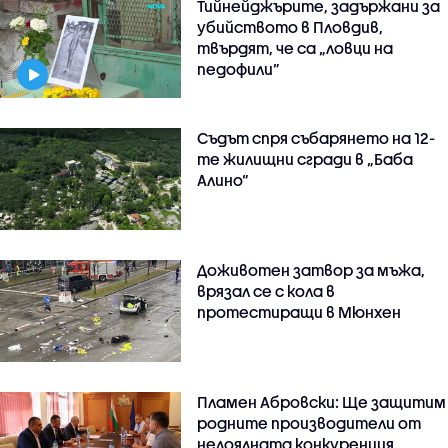
Тийнейджърите, задържани за
убийството в Пловдив,
твърдят, че са „ловци на
педофили”
Съдът спря събарянето на 12-
те жилищни сгради в „Баба
Алино“
Доживотен затвор за мъжа,
врязал се с кола в
протестиращи в Мюнхен
Пламен Абровски: Ще защитим
родните производители от
нелоялната конкуренция