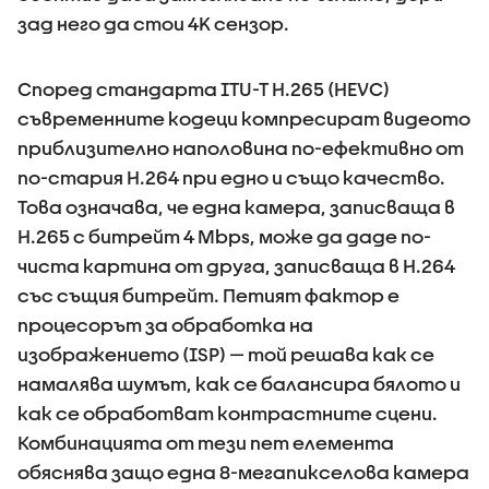
зад него да стои 4K сензор.
Според стандарта ITU-T H.265 (HEVC)
съвременните кодеци компресират видеото
приблизително наполовина по-ефективно от
по-стария H.264 при едно и също качество.
Това означава, че една камера, записваща в
H.265 с битрейт 4 Mbps, може да даде по-
чиста картина от друга, записваща в H.264
със същия битрейт. Петият фактор е
процесорът за обработка на
изображението (ISP) — той решава как се
намалява шумът, как се балансира бялото и
как се обработват контрастните сцени.
Комбинацията от тези пет елемента
обяснява защо една 8-мегапикселова камера