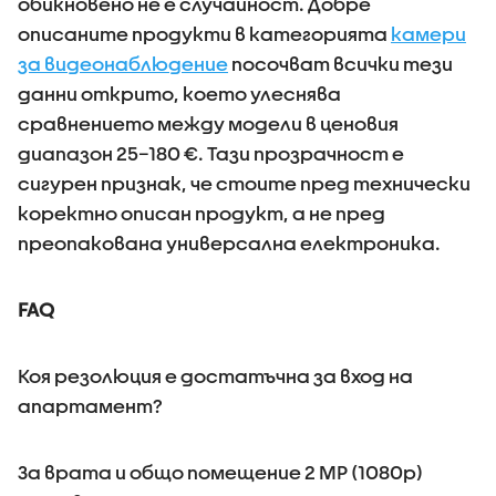
обикновено не е случайност. Добре
описаните продукти в категорията
камери
за видеонаблюдение
посочват всички тези
данни открито, което улеснява
сравнението между модели в ценовия
диапазон 25–180 €. Тази прозрачност е
сигурен признак, че стоите пред технически
коректно описан продукт, а не пред
преопакована универсална електроника.
FAQ
Коя резолюция е достатъчна за вход на
апартамент?
За врата и общо помещение 2 MP (1080p)