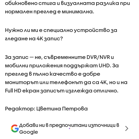
обикновено стига и визуалната разлика при
нормален преглед е минимална.
Нужно ли ми е специално устройство за
гледане на 4K запис?
За запис — не, съвременните DVR/NVR и
мобилни приложения поддържат UHD. За
преглед в пълно качество е добре
мониторът или телефонът да са 4K, но и на
Full HD екран записът изглежда отлично.
Редактор: Цветина Петрова
Добави ни в предпочитани източници в
Google