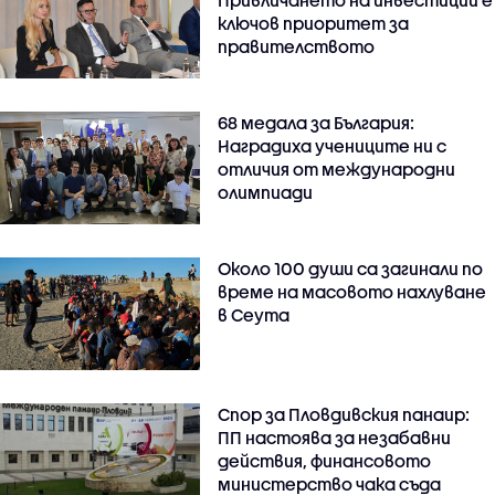
Привличането на инвестиции е
ключов приоритет за
правителството
68 медала за България:
Наградиха учениците ни с
отличия от международни
олимпиади
Около 100 души са загинали по
време на масовото нахлуване
в Сеута
Спор за Пловдивския панаир:
ПП настоява за незабавни
действия, финансовото
министерство чака съда