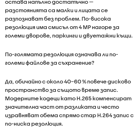
остава напълно достатъчно —
разстоянията са малки и лицата се
разпознават без проблем. По-висока
резолюция има смисъл от 4 MP нагоре за
големи дворове, паркинги и двуетажни къщи.
По-голямата резолюция означава ли по-
големи файлове за съхранение?
Да, обичайно с около 40–60 % повече дисково
пространство за същото време запис.
Модерните кодеци като H.265 компенсират
значителна част от разликата и често
изравняват обема спрямо стар H.264 запис с
по-ниска резолюция.