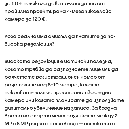
за 60 € понякога дава по-лош запис от
правилно проектирана 4-мегапикселова
камера за 120 €.
Кога реално има смисъл да платите за по-
висока резолюция?
Високата резолюция е истински полезна,
когато трябва да разпознаете лице или да
разчетете регистрационен номер от
разстояние над 8–10 метра, когато
покривате голямо пространство с една
камера или когато планирате да използвате
дигитално увеличение на записа. За входна
врата на апартамент разликата между 2
MP и 8 MP рядко е решаваща — оптиката и