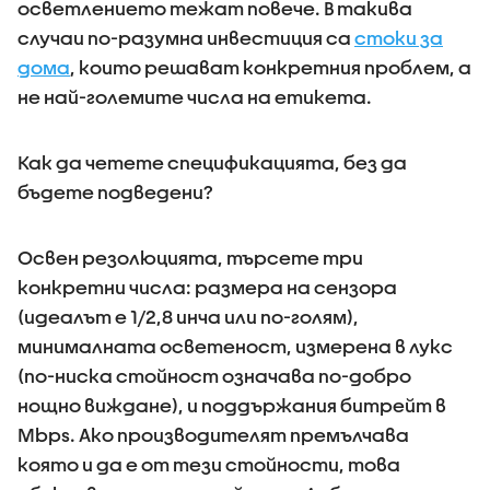
осветлението тежат повече. В такива
случаи по-разумна инвестиция са
стоки за
дома
, които решават конкретния проблем, а
не най-големите числа на етикета.
Как да четете спецификацията, без да
бъдете подведени?
Освен резолюцията, търсете три
конкретни числа: размера на сензора
(идеалът е 1/2,8 инча или по-голям),
минималната осветеност, измерена в лукс
(по-ниска стойност означава по-добро
нощно виждане), и поддържания битрейт в
Mbps. Ако производителят премълчава
която и да е от тези стойности, това