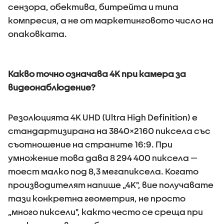
сензора, обектива, битрейта и типа
компресия, а не от маркетинговото число на
опаковката.
Какво точно означава 4K при камера за
видеонаблюдение?
Резолюцията 4K UHD (Ultra High Definition) е
стандартизирана на 3840×2160 пиксела със
съотношение на страните 16:9. При
умножение това дава 8 294 400 пиксела —
тоест малко под 8,3 мегапиксела. Когато
производителят напише „4K", вие получавате
тази конкретна геометрия, не просто
„много пиксели", както често се среща при